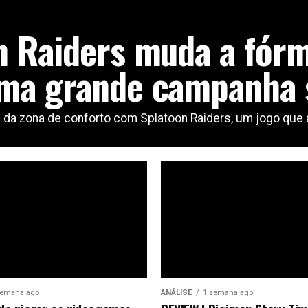
n Raiders muda a fórm
ma grande campanha s
on da zona de conforto com Splatoon Raiders, um jogo que
semana ago
ANÁLISE
1 semana ago