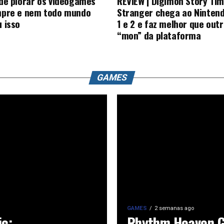
de piorar os videogames
REVIEW | Digimon Story Ti
mpre e nem todo mundo
Stranger chega ao Nintend
 isso
1 e 2 e faz melhor que outr
“mon” da plataforma
GAMES
GAMES
2 semanas ago
ic:
Rhythm Heaven G