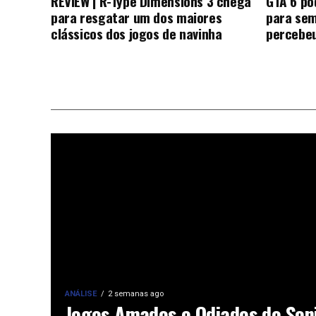
REVIEW | R-Type Dimensions 3 chega
GTA 6 po
para resgatar um dos maiores
para se
clássicos dos jogos de navinha
percebeu
ANÁLISE
2 semanas ago
Jogos Amados e Odiados do Son