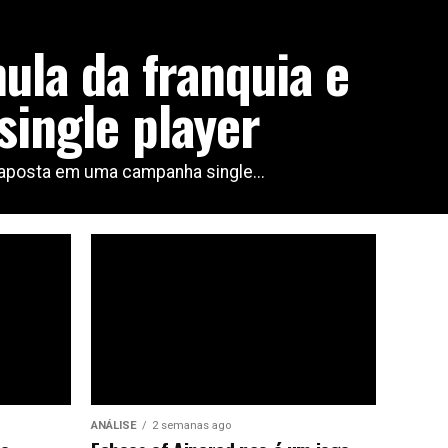
ula da franquia e
ingle player
 aposta em uma campanha single...
ANÁLISE
2 semanas ago