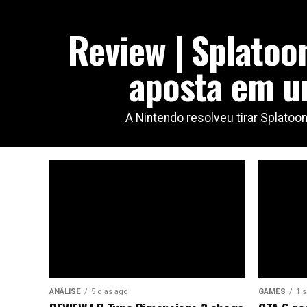
Review | Splatoo
aposta em u
A Nintendo resolveu tirar Splato
ANÁLISE
5 dias ago
GAMES
1 