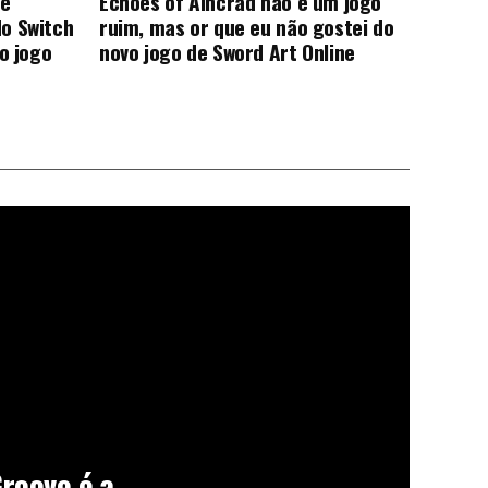
me
Echoes of Aincrad nao é um jogo
o Switch
ruim, mas or que eu não gostei do
o jogo
novo jogo de Sword Art Online
roove é a