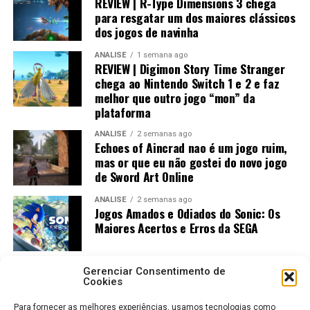
REVIEW | R-Type Dimensions 3 chega
PlayStation 5 e Xbox, entregando uma experiência
para resgatar um dos maiores clássicos
muito próxima dos consoles mais potentes.
dos jogos de navinha
ANÁLISE
1 semana ago
REVIEW | Digimon Story Time Stranger
chega ao Nintendo Switch 1 e 2 e faz
melhor que outro jogo “mon” da
plataforma
ANÁLISE
2 semanas ago
Echoes of Aincrad nao é um jogo ruim,
mas or que eu não gostei do novo jogo
de Sword Art Online
ANÁLISE
2 semanas ago
Jogos Amados e Odiados do Sonic: Os
Já no
Nintendo Switch 1
, o trabalho de otimização
Maiores Acertos e Erros da SEGA
merece elogios. Naturalmente existem reduções na
qualidade das texturas e alguns ajustes gráficos, mas o
resultado final continua muito bonito.
Gerenciar Consentimento de
Cookies
Na prática, lembra bastante um RPG de alta qualidade
Para fornecer as melhores experiências, usamos tecnologias como