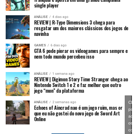
inicial, mantendo um potencial muito maior. Conforme
single player
você repete esse processo, desbloqueia novas linhas
evolutivas e aumenta bastante os atributos, permitindo
ANÁLISE
4 dias ago
REVIEW | R-Type Dimensions 3 chega para
alcançar formas como Campeão, Ultimate e Mega com
resgatar um dos maiores clássicos dos jogos de
estatísticas cada vez melhores.
navinha
É um sistema profundo que recompensa quem gosta de
GAMES
6 dias ago
GTA 6 pode piorar os videogames para sempre e
montar equipes fortes e experimentar diferentes
nem todo mundo percebeu isso
árvores evolutivas.
ANÁLISE
1 semana ago
REVIEW | Digimon Story Time Stranger chega ao
Nintendo Switch 1 e 2 e faz melhor que outro
jogo “mon” da plataforma
Cl
ANÁLISE
2 semanas ago
Echoes of Aincrad nao é um jogo ruim, mas or
pa
que eu não gostei do novo jogo de Sword Art
ace
Online
os
co