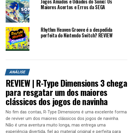
Jogos Amados e Odiados do Sonic: Os
Maiores Acertos e Erros da SEGA
Rhythm Heaven Groove é a despedida
perfeita do Nintendo Switch? REVIEW
ANÁLISE
REVIEW | R-Type Dimensions 3 chega
para resgatar um dos maiores
Xbox Series S
: um console focado no digital,
clássicos dos jogos de navinha
com 512 GB de armazenamento, rodando jogos a
1080p. Seu preço oficial gira em torno de R$
No fim das contas, R-Type Dimensions é uma excelente forma
3.000, mas é fácil encontrá-lo mais barato.
de reviver um dos maiores clássicos dos jogos de navinha.
Não é uma aventura muito longa, mas entrega uma
experiência divertida, fiel ao material original e perfeita para