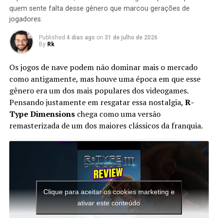
quem sente falta desse gênero que marcou gerações de
jogadores.
Published
4 dias ago
on
31 de julho de 2026
By
Rk
Os jogos de nave podem não dominar mais o mercado
como antigamente, mas houve uma época em que esse
gênero era um dos mais populares dos videogames.
Pensando justamente em resgatar essa nostalgia,
R-
Type Dimensions
chega como uma versão
remasterizada de um dos maiores clássicos da franquia.
Xbox Series X
: o modelo mais poderoso, com 1
TB de armazenamento, suporte a 4K e leitor de
discos para jogos de Xbox One, Xbox 360 e até o
primeiro Xbox.
Clique para aceitar os cookies marketing e
ativar este conteúdo
O Grande Trunfo do Xbox: Game