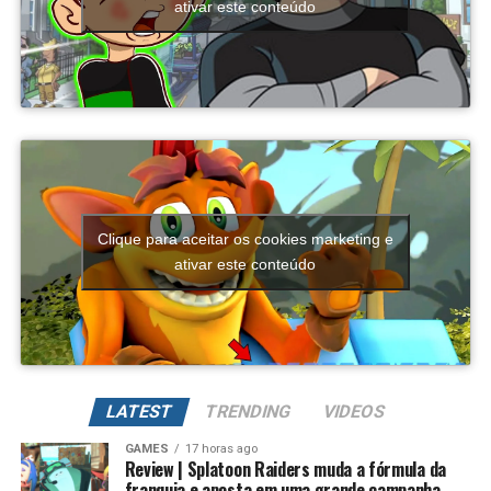
ativar este conteúdo
UP NEXT
MARIO KART 7 é só uma COPIA de Sonic All stars Racing
transformed?
DON'T MISS
Sonic Clássico é bom, mas o Sonic Moderno é melhor.
Será mesmo?
O sistema de evolução continua
excelente
Clique para aceitar os cookies marketing e
ativar este conteúdo
Outro destaque é o tradicional sistema de evolução da
franquia.
Além de evoluir seus Digimons para formas mais
poderosas, também é possível
regredir a evolução
LATEST
TRENDING
VIDEOS
para fortalecer permanentemente seus atributos.
GAMES
17 horas ago
Review | Splatoon Raiders muda a fórmula da
Na prática, um Digimon pode voltar para sua forma
franquia e aposta em uma grande campanha