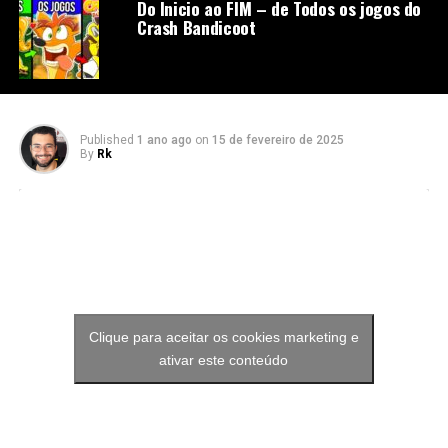
Do Inicio ao FIM – de Todos os jogos do
Crash Bandicoot
Published
1 ano ago
on
15 de fevereiro de 2025
By
Rk
Clique para aceitar os cookies marketing e
ativar este conteúdo