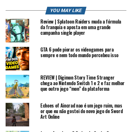
YOU MAY LIKE
Review | Splatoon Raiders muda a fórmula
da franquia e aposta em uma grande
campanha single player
O Xbox passou por diversas reviravoltas ao longo da sua
história. Desde o primeiro console lançado na era dos
GTA 6 pode piorar os videogames para
128 bits, passando pelo Xbox 360 que dominou o Brasil
sempre e nem todo mundo percebeu isso
com seus desbloqueios, até o Xbox One que trouxe o
Game Pass, a plataforma sempre esteve em constante
mudança.
REVIEW | Digimon Story Time Stranger
chega ao Nintendo Switch 1 e 2 e faz melhor
Atualmente, a Microsoft possui dois modelos principais:
que outro jogo “mon” da plataforma
Echoes of Aincrad nao é um jogo ruim, mas
or que eu não gostei do novo jogo de Sword
Art Online