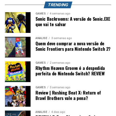
TRENDING
GAMES
4 semanas ago
Sonic Backrooms: A versão do Sonic.EXE
que vai te salvar
ANÁLISE
3 semanas ago
Quem deve comprar a nova versão de
Sonic Frontiers para Nintendo Switch 2?
Desempenho impressionante no
GAMES
2 semanas ago
Rhythm Heaven Groove é a despedida
Switch 2 e um verdadeiro milagre no
perfeita do Nintendo Switch? REVIEW
Switch 1
GAMES
3 semanas ago
Review | Rushing Beat X: Return of
Visualmente, o jogo impressiona bastante.
Brawl Brothers vale a pena?
No
Nintendo Switch 2
, a qualidade gráfica
ANÁLISE
4 dias ago
praticamente não fica devendo em relação às versões de