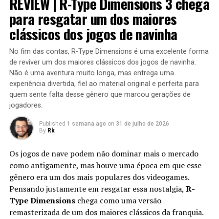
REVIEW | R-Type Dimensions 3 chega
equipamentos com upgrades e completar diversas
videogame, Sonic Spinball, e uma longa série de
missões que variam bastante em estrutura. Algumas
para resgatar um dos maiores
quadrinhos de mesmo nome.
colocam o jogador contra grandes hordas de inimigos
clássicos dos jogos de navinha
em áreas abertas, enquanto outras acontecem em
regiões subterrâneas repletas de desafios, incluindo
No fim das contas, R-Type Dimensions é uma excelente forma
RELATED TOPICS:
inimigos mais poderosos e torres que precisam ser
de reviver um dos maiores clássicos dos jogos de navinha.
destruídas dentro de um limite de tempo para que a
UP NEXT
Não é uma aventura muito longa, mas entrega uma
Relembre o JOGO que era FAMOSO Antes do SONIC |
missão seja concluída.
experiência divertida, fiel ao material original e perfeita para
Altered Beast
quem sente falta desse gênero que marcou gerações de
jogadores.
DON'T MISS
Este jogo do SOnic HACKEOU meu PC | Sonic Bootleg
Published
1 semana ago
on
31 de julho de 2026
Remaster
By
Rk
Os jogos de nave podem não dominar mais o mercado
como antigamente, mas houve uma época em que esse
gênero era um dos mais populares dos videogames.
Pensando justamente em resgatar essa nostalgia,
R-
Type Dimensions
chega como uma versão
remasterizada de um dos maiores clássicos da franquia.
Apesar do foco na experiência solo, o multiplayer