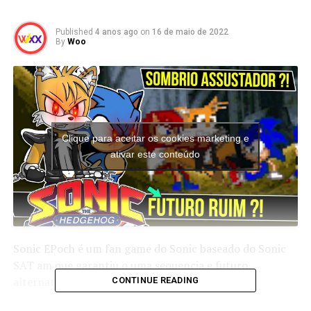
Published
4 anos ago
on
16 de maio de 2022
By
Woo
Clique para aceitar os cookies marketing e
ativar este conteúdo
Sonic EPoch é um fan game do Sonic baseado do Sonic
SAT am que garantiu o uma sequencia e futuro
alternativa do Sonic
CONTINUE READING