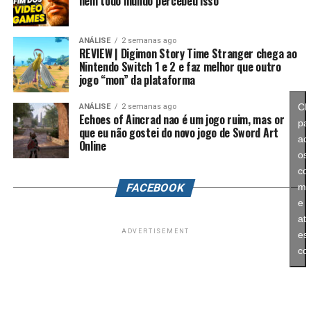
nem todo mundo percebeu isso
continue investindo nesse formato e transforme o modo
história em um dos pilares da série daqui para frente.
ANÁLISE
2 semanas ago
REVIEW | Digimon Story Time Stranger chega ao
No fim das contas, fica a sensação de que Splatoon
Nintendo Switch 1 e 2 e faz melhor que outro
Raiders funciona como um grande laboratório para o
jogo “mon” da plataforma
futuro da franquia. A Nintendo parece estar testando
novas mecânicas, um mundo mais aberto, sistemas de
Cl
ANÁLISE
2 semanas ago
Echoes of Aincrad nao é um jogo ruim, mas or
progressão e uma campanha muito mais ambiciosa para
pa
que eu não gostei do novo jogo de Sword Art
entender como os jogadores vão reagir. Se a recepção
ace
Online
for positiva, é bem possível que muitas dessas ideias
os
sejam levadas para um futuro
Splatoon 4
.
co
FACEBOOK
ma
e
ati
ADVERTISEMENT
es
co