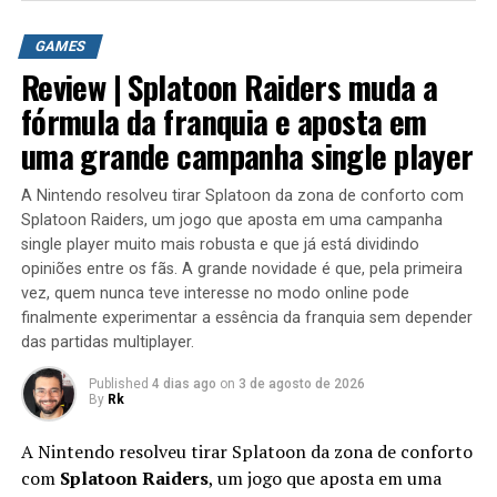
Grupo do Face: /gamers brasil
Lives na Twitch e Facebook: /rkplay
GAMES
Review | Splatoon Raiders muda a
Contato Profissional: contato.roberto94@gmail.com
fórmula da franquia e aposta em
#rkplay #sonicfangames #sonic
uma grande campanha single player
HISTORIA DE FAN GAMES SONIC
A Nintendo resolveu tirar Splatoon da zona de conforto com
Splatoon Raiders, um jogo que aposta em uma campanha
Playlist
single player muito mais robusta e que já está dividindo
opiniões entre os fãs. A grande novidade é que, pela primeira
Sonic the Hedgehog (também conhecido como Sonic
vez, quem nunca teve interesse no modo online pode
Saturday AM ou Sonic SatAM ou Sonic, o Ouriço
finalmente experimentar a essência da franquia sem depender
(português brasileiro e europeu)) é um desenho animado
das partidas multiplayer.
norte-americano e italiano produzido pela DIC
Entertainment, Sega of America, Inc., e o estúdio
Published
4 dias ago
on
3 de agosto de 2026
By
Rk
italiano Reteitalia S.p.A em associação com Telecinco,
sendo uma adaptação da série de videogame da Sega,
A Nintendo resolveu tirar Splatoon da zona de conforto
Sonic the Hedgehog. O desenho estreou nos Estados
com
Splatoon Raiders
, um jogo que aposta em uma
Unidos no dia 13 de junho de 1993 no canal ABC. Foi