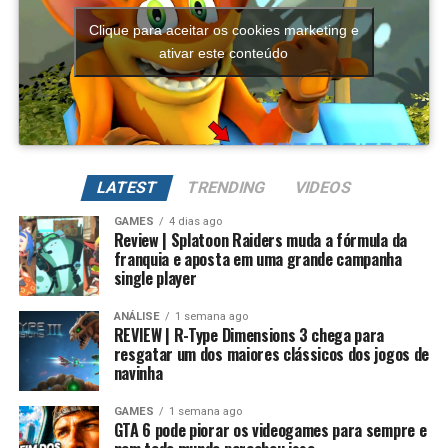
ou explicações excessivas.
sistemas de salvamento, tornando a experiência muito
Clique para aceitar os cookies marketing e
mais acessível do que nos arcades da época.
ativar este conteúdo
No fim das contas, R-Type Dimensions é uma excelente
forma de reviver um dos maiores clássicos dos jogos de
navinha. Não é uma aventura muito longa, mas entrega
uma experiência divertida, fiel ao material original e
perfeita para quem sente falta desse gênero que marcou
LATEST
TRENDING
VIDEOS
gerações de jogadores.
GAMES
4 dias ago
Review | Splatoon Raiders muda a fórmula da
franquia e aposta em uma grande campanha
single player
Essa mudança também pode representar um passo
importante para o futuro da franquia. Durante muitos
ANÁLISE
1 semana ago
REVIEW | R-Type Dimensions 3 chega para
anos, Splatoon foi visto principalmente como um jogo
resgatar um dos maiores clássicos dos jogos de
competitivo, mas Splatoon Raiders mostra que existe
navinha
espaço para expandir esse universo com uma campanha
mais ambiciosa e cheia de conteúdo. Caso a recepção dos
GAMES
1 semana ago
GTA 6 pode piorar os videogames para sempre e
jogadores seja positiva, é bem possível que a Nintendo