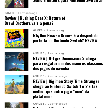
GAMES
4 semanas ago
Review | Rushing Beat X: Return of
Brawl Brothers vale a pena?
GAMES
3 semanas ago
Rhythm Heaven Groove é a despedida
perfeita do Nintendo Switch? REVIEW
ANÁLISE
1 semana ago
REVIEW | R-Type Dimensions 3 chega
para resgatar um dos maiores clássicos
dos jogos de navinha
ANÁLISE
2 semanas ago
REVIEW | Digimon Story Time Stranger
chega ao Nintendo Switch 1 e 2 e faz
melhor que outro jogo “mon” da
plataforma
ANÁLISE
2 semanas ago