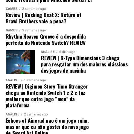
GAMES
3 semanas ago
Review | Rushing Beat X: Return of
Brawl Brothers vale a pena?
GAMES
3 semanas ago
Desempenho impressionante no
Rhythm Heaven Groove é a despedida
perfeita do Nintendo Switch? REVIEW
Switch 2 e um verdadeiro milagre no
ANÁLISE
6 dias ago
REVIEW | R-Type Dimensions 3 chega
Switch 1
para resgatar um dos maiores clássicos
dos jogos de navinha
Visualmente, o jogo impressiona bastante.
ANÁLISE
1 semana ago
REVIEW | Digimon Story Time Stranger
No
Nintendo Switch 2
, a qualidade gráfica
chega ao Nintendo Switch 1 e 2 e faz
praticamente não fica devendo em relação às versões de
melhor que outro jogo “mon” da
PlayStation 5 e Xbox, entregando uma experiência
plataforma
muito próxima dos consoles mais potentes.
ANÁLISE
2 semanas ago
Echoes of Aincrad nao é um jogo ruim,
mas or que eu não gostei do novo jogo
de Sword Art Online