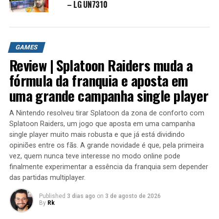
– LG UN7310
Quer acompanhar o canal de perto?
Siga nos no Twitter!
@robertocarlosfj
GAMES
Siga nos no Instagram!
Review | Splatoon Raiders muda a
robertocarlosfj
fórmula da franquia e aposta em
uma grande campanha single player
Contato Profissional: contato.roberto94@gmail.com
A Nintendo resolveu tirar Splatoon da zona de conforto com
robertokarlos #iphonexs
Splatoon Raiders, um jogo que aposta em uma campanha
single player muito mais robusta e que já está dividindo
#xiaomimi9
opiniões entre os fãs. A grande novidade é que, pela primeira
vez, quem nunca teve interesse no modo online pode
Mais sobre MI 9 e Iphone XS
finalmente experimentar a essência da franquia sem depender
das partidas multiplayer.
Sobre o Xiaomi MI 9
Published
3 dias ago
on
3 de agosto de 2026
O Xiaomi MI 9 é um smartphone Android com
By
Rk
características inovadoras que o tornam uma excelente