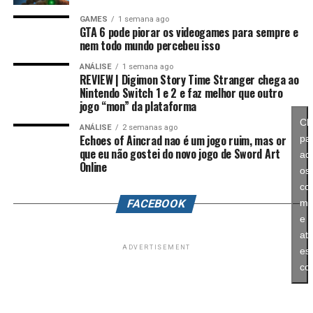
mais ambiciosa e cheia de conteúdo. Caso a recepção dos
É um sistema profundo que recompensa quem gosta de
GAMES
1 semana ago
jogadores seja positiva, é bem possível que a Nintendo
GTA 6 pode piorar os videogames para sempre e
montar equipes fortes e experimentar diferentes
nem todo mundo percebeu isso
continue investindo nesse formato e transforme o modo
árvores evolutivas.
história em um dos pilares da série daqui para frente.
ANÁLISE
1 semana ago
REVIEW | Digimon Story Time Stranger chega ao
Nintendo Switch 1 e 2 e faz melhor que outro
No fim das contas, fica a sensação de que Splatoon
jogo “mon” da plataforma
Raiders funciona como um grande laboratório para o
Cl
futuro da franquia. A Nintendo parece estar testando
ANÁLISE
2 semanas ago
Echoes of Aincrad nao é um jogo ruim, mas or
pa
novas mecânicas, um mundo mais aberto, sistemas de
que eu não gostei do novo jogo de Sword Art
ace
progressão e uma campanha muito mais ambiciosa para
Online
os
entender como os jogadores vão reagir. Se a recepção
co
for positiva, é bem possível que muitas dessas ideias
FACEBOOK
ma
sejam levadas para um futuro
Splatoon 4
.
e
ati
História cheia de escolhas e viagens
ADVERTISEMENT
es
co
no tempo