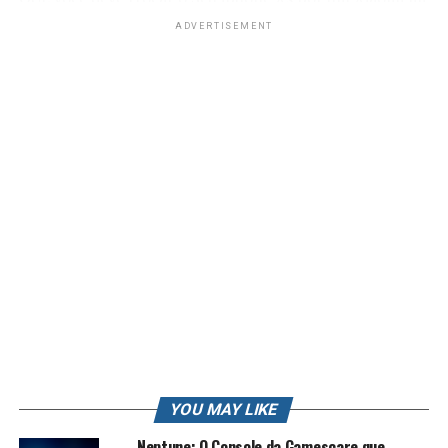
9 sem medo
ADVERTISEMENT
DEVO TROCAR IPHONE XS por XIAOMI MI 9 ? VALE A
PENA ?
Espero que gostem
Aonde Conseguir o
Xiaomi MI 9
https://rkplay.com.br/Xiaomi_mi_9
OUTROS CELULARES QUE RECOMENDO
Redmi NOTE 7
https://rkplay.com.br/Celular_Redmi_note_7
Huawei P30 Com entrega Rapida
YOU MAY LIKE
https://rkplay.com.br/Celular_Huawei
Neptune: O Console da Gamescare que