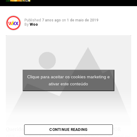
Published
7 anos ago
on
1 de maio de 2019
By
Woo
Clique para aceitar os cookies marketing e
ativar este conteúdo
Queridos, eu sou Roberto e hoje vou te mostrar POR
CONTINUE READING
QUE voce deve trocar o Seu iphone Xs por um Xiaomi mi