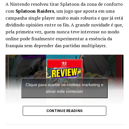
A Nintendo resolveu tirar Splatoon da zona de conforto
opção para qualquer tipo de utilização, representando
com
Splatoon Raiders
, um jogo que aposta em uma
um dos melhores dispositivos móveis já feitos. A tela de
campanha single player muito mais robusta e que já está
6.39 polegadas coloca esse Xiaomi no topo de sua
dividindo opiniões entre os fãs. A grande novidade é que,
categoria. A resolução também é alta: 2340×1080 pixel.
pela primeira vez, quem nunca teve interesse no modo
As funcionalidades oferecidas pelo Xiaomi MI 9 são
online pode finalmente experimentar a essência da
muitas e todas top de linha. Começando pelo LTE 4G que
franquia sem depender das partidas multiplayer.
permite a transferência de dados e excelente navegação
na internet, além de conectividade Wi-fi e GPS presente
no aparelho. Tem também leitor multimídia,
videoconferência, e bluetooth. Enfatizamos a excelente
memória interna de 128 GB mas sem a possibilidade de
expansão.
Clique para aceitar os cookies marketing e
A excelência deste Xiaomi MI 9 é completada por uma
ativar este conteúdo
câmera de 48 megapixels que permite tirar fotos
fantásticas com uma resolução de 8000×6000 pixels e
gravar vídeos em 4K a espantosa resolução de
CONTINUE READING
3840×2160 pixels. A espessura de apenas 7.6 milímetros
torna o Xiaomi MI 9 um dos telefones mais finos que
A aventura leva o jogador para ilhas inéditas e diferentes