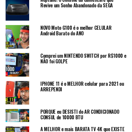
Revive um Sonho Abandonado da SEGA
Huawei P 20
https://rkplay.com.br/Huawei_P_20
MI 8 LITE 64 GB
http://bit.ly/mi_8_lite_64
NOVO Moto G100 é o melhor CELULAR
MI 8 LITE 128GB
http://bit.ly/MI_8_lite_128
Android Barato do ANO
Xiaomi MI 8
https://rkplay.com.br/Xiaomi_MI8
Xiaomi MI MIX 3
http://bit.ly/Xiaomi_mi_MIX_3
Comprei um NINTENDO SWITCH por R$1000 e
NÃO foi GOLPE
Pocophone F1 COM DESCONTO
https://rkplay.com.br/Pocophone_f1
IPHONE 11 é o MELHOR celular para 2021 ou
ONE PLUS 6T 6GB de RAM
ARREPENDI
http://bit.ly/celular_ONE_PLUS_6T_6gbRAM
ONE PLUS 6T 8GB de RAM
http://bit.ly/celular_ONE_PLUS_6T_8gbRAM
PORQUE eu DESISTI do AR CONDICIONADO
CONSUL de 10000 BTU
—
A MELHOR e mais BARATA TV 4K que EXISTE