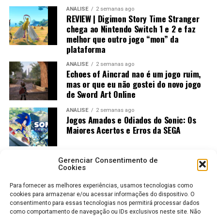
ANÁLISE
2 semanas ago
REVIEW | Digimon Story Time Stranger
chega ao Nintendo Switch 1 e 2 e faz
melhor que outro jogo “mon” da
plataforma
ANÁLISE
2 semanas ago
Echoes of Aincrad nao é um jogo ruim,
mas or que eu não gostei do novo jogo
de Sword Art Online
ANÁLISE
2 semanas ago
Jogos Amados e Odiados do Sonic: Os
Maiores Acertos e Erros da SEGA
Gerenciar Consentimento de
Cookies
Para fornecer as melhores experiências, usamos tecnologias como
cookies para armazenar e/ou acessar informações do dispositivo. O
consentimento para essas tecnologias nos permitirá processar dados
como comportamento de navegação ou IDs exclusivos neste site. Não