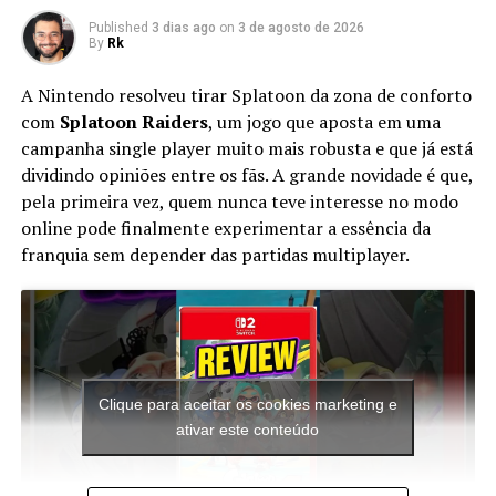
https://youtu.be/25fivCNADXg
Published
3 dias ago
on
3 de agosto de 2026
By
Rk
Sonic Lost world
https://youtu.be/jnjiWVZm-RU
A Nintendo resolveu tirar Splatoon da zona de conforto
SONIC MANIA
https://youtu.be/JmMit0GGAo0
com
Splatoon Raiders
, um jogo que aposta em uma
Shadow the hedgehog
https://youtu.be/_DdntO7XCag
campanha single player muito mais robusta e que já está
Tails adventure
https://youtu.be/OQ6_Yt30j8A
dividindo opiniões entre os fãs. A grande novidade é que,
LEGO SONIC
https://youtu.be/tB-KqoCbVtE
pela primeira vez, quem nunca teve interesse no modo
online pode finalmente experimentar a essência da
Sobre Sonic Exe nigtmare Beginning
franquia sem depender das partidas multiplayer.
Este jogo é o primeiro na linha do tempo de uma série de
jogos, chamada “Sonic.exe Nightmare version”. A partir
de agora este é o primeiro jogo da série, apelidado de
“Sonic.exe: Início de pesadelo” É o primeiro da saga. A
história é sobre o poderoso Arch-Demon Exetior
Clique para aceitar os cookies marketing e
escapando de uma prisão infernal, sendo consultado
ativar este conteúdo
pelos guardas do inferno, Ele decide usar o corpo de
Sonic para permanecer indetectável. Tentando assumir