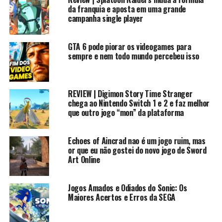
? Lives na Twitch e Facebook: /rkplay
da franquia e aposta em uma grande
campanha single player
Contato Profissional: contato.roberto94@gmail.com
GTA 6 pode piorar os videogames para
? #rkplay #historiasonic #sonicexe
sempre e nem todo mundo percebeu isso
EPISODIOS SONIC EXE
Playlist
REVIEW | Digimon Story Time Stranger
chega ao Nintendo Switch 1 e 2 e faz melhor
que outro jogo “mon” da plataforma
Sonic.exe O inicio
https://youtu.be/9zhpLnHeWUY
Sonic.exe 2 , o retorno
https://youtu.be/IMQCsSsMt4Y
Echoes of Aincrad nao é um jogo ruim, mas
Sonic Fear
https://youtu.be/UzaucXiLJOk
or que eu não gostei do novo jogo de Sword
Art Online
Sonic Fear 2
https://youtu.be/ZbDhbl0BHKg
Sunky the game
https://youtu.be/vOd4W5m_4Bc
Jogos Amados e Odiados do Sonic: Os
SUnky 2 a volta do ouriço zueiro
Maiores Acertos e Erros da SEGA
https://youtu.be/Vs69PW7gfeo