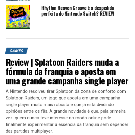
HISTORIA DE SONIC
Rhythm Heaven Groove é a despedida
perfeita do Nintendo Switch? REVIEW
Playlist
Historia de Sonic 1
https://youtu.be/GzL9-XRMHwI
Historia de Sonic CD
https://youtu.be/52ff02U8tnw
GAMES
SONIC ARCADE
https://youtu.be/5_9srbsFLXI
Review | Splatoon Raiders muda a
SONIC R
https://youtu.be/GRY156WPJ5E
fórmula da franquia e aposta em
Sonic 3d Blast
https://youtu.be/2MjgwZmMENI
uma grande campanha single player
SONIC HEROES
https://youtu.be/cDrlSPx2kkQ
Sonic Riders
https://youtu.be/qhicC3Tj_3s
A Nintendo resolveu tirar Splatoon da zona de conforto com
Splatoon Raiders, um jogo que aposta em uma campanha
Sonic Rush
https://youtu.be/Gj9kzlYUQGA
single player muito mais robusta e que já está dividindo
Sonic 4 episode 1 e Episode 2
opiniões entre os fãs. A grande novidade é que, pela primeira
https://youtu.be/KAvTxAo3b98
vez, quem nunca teve interesse no modo online pode
finalmente experimentar a essência da franquia sem depender
Sonic COLORS
https://youtu.be/BqPqrhNcL3Y
das partidas multiplayer.
SONIC GENERATIONS 3ds