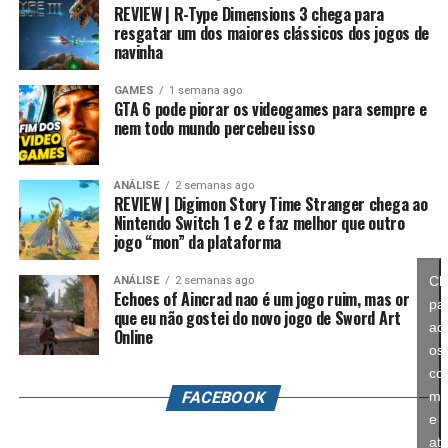
REVIEW | R-Type Dimensions 3 chega para
anos, Splatoon foi visto principalmente como um jogo
resgatar um dos maiores clássicos dos jogos de
competitivo, mas Splatoon Raiders mostra que existe
navinha
espaço para expandir esse universo com uma campanha
mais ambiciosa e cheia de conteúdo. Caso a recepção dos
GAMES
1 semana ago
GTA 6 pode piorar os videogames para sempre e
jogadores seja positiva, é bem possível que a Nintendo
nem todo mundo percebeu isso
continue investindo nesse formato e transforme o modo
história em um dos pilares da série daqui para frente.
ANÁLISE
2 semanas ago
REVIEW | Digimon Story Time Stranger chega ao
No fim das contas, fica a sensação de que Splatoon
Nintendo Switch 1 e 2 e faz melhor que outro
Raiders funciona como um grande laboratório para o
jogo “mon” da plataforma
futuro da franquia. A Nintendo parece estar testando
novas mecânicas, um mundo mais aberto, sistemas de
Cl
ANÁLISE
2 semanas ago
Echoes of Aincrad nao é um jogo ruim, mas or
progressão e uma campanha muito mais ambiciosa para
pa
que eu não gostei do novo jogo de Sword Art
entender como os jogadores vão reagir. Se a recepção
ace
Online
for positiva, é bem possível que muitas dessas ideias
os
sejam levadas para um futuro
Splatoon 4
.
co
FACEBOOK
ma
e
ati