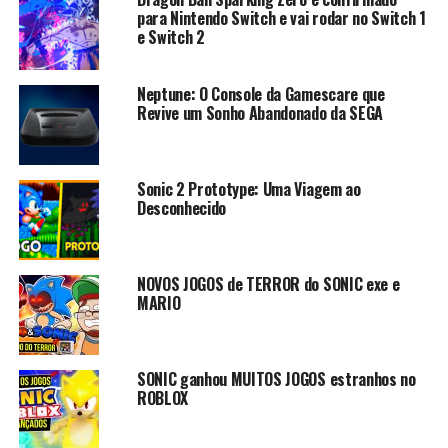
Historia de THE AWESOME ADVENTURES OF CAPTAIN
para Nintendo Switch e vai rodar no Switch 1
SPIRIT
e Switch 2
DON'T MISS
Odeio COPA DO MUNDO | JOGOS FUTEBOLIZADOS
Neptune: O Console da Gamescare que
Revive um Sonho Abandonado da SEGA
Sonic 2 Prototype: Uma Viagem ao
Desconhecido
NOVOS JOGOS de TERROR do SONIC exe e
MARIO
SONIC ganhou MUITOS JOGOS estranhos no
ROBLOX