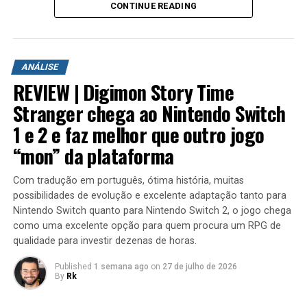
CONTINUE READING
A aventura leva o jogador para ilhas inéditas e diferentes
ambientes para explorar. Durante a campanha é
ANÁLISE
possível encontrar novas armas, aprimorar os
REVIEW | Digimon Story Time
equipamentos com upgrades e completar diversas
missões que variam bastante em estrutura. Algumas
Stranger chega ao Nintendo Switch
colocam o jogador contra grandes hordas de inimigos
1 e 2 e faz melhor que outro jogo
em áreas abertas, enquanto outras acontecem em
“mon” da plataforma
regiões subterrâneas repletas de desafios, incluindo
inimigos mais poderosos e torres que precisam ser
Com tradução em português, ótima história, muitas
destruídas dentro de um limite de tempo para que a
possibilidades de evolução e excelente adaptação tanto para
missão seja concluída.
Nintendo Switch quanto para Nintendo Switch 2, o jogo chega
como uma excelente opção para quem procura um RPG de
qualidade para investir dezenas de horas.
Published
1 semana ago
on
27 de julho de 2026
By
Rk