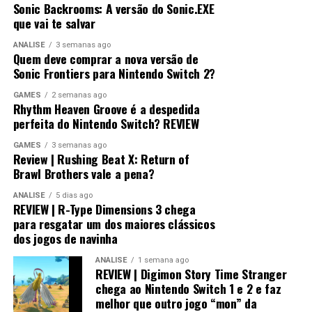
Sonic Backrooms: A versão do Sonic.EXE
que vai te salvar
ANÁLISE
3 semanas ago
Quem deve comprar a nova versão de
Sonic Frontiers para Nintendo Switch 2?
GAMES
2 semanas ago
Rhythm Heaven Groove é a despedida
perfeita do Nintendo Switch? REVIEW
Desempenho impressionante no
GAMES
3 semanas ago
Review | Rushing Beat X: Return of
Switch 2 e um verdadeiro milagre no
Brawl Brothers vale a pena?
Switch 1
ANÁLISE
5 dias ago
REVIEW | R-Type Dimensions 3 chega
Visualmente, o jogo impressiona bastante.
para resgatar um dos maiores clássicos
dos jogos de navinha
No
Nintendo Switch 2
, a qualidade gráfica
ANÁLISE
1 semana ago
praticamente não fica devendo em relação às versões de
REVIEW | Digimon Story Time Stranger
PlayStation 5 e Xbox, entregando uma experiência
chega ao Nintendo Switch 1 e 2 e faz
melhor que outro jogo “mon” da
muito próxima dos consoles mais potentes.