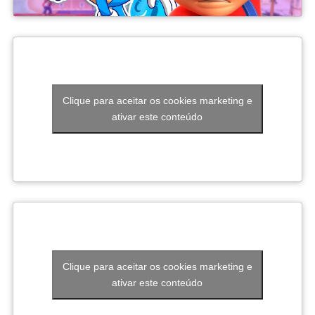
Diferente de vários jogos do gênero, aqui você não
captura criaturas diretamente.
O sistema funciona através da
análise de dados
.
Conforme enfrenta Digimons nas batalhas, você coleta
Clique para aceitar os cookies marketing e
informações sobre eles. Quando a análise atinge o nível
ativar este conteúdo
necessário, é possível converter esses dados em um
novo Digimon para sua equipe.
Além disso, a estrutura das missões evita que a
campanha fique repetitiva. Existem objetivos de
Essa mecânica faz bastante sentido dentro do universo
combate, exploração, coleta de recursos, defesa de áreas
digital da série e acaba tornando a progressão muito
e confrontos contra chefes que exigem estratégias
viciante.
diferentes. Como cada arma possui características
próprias, o jogador acaba sendo incentivado a testar
novos estilos de jogo em vez de utilizar sempre o mesmo
equipamento do início ao fim.
Clique para aceitar os cookies marketing e
ativar este conteúdo
Outro destaque é que a campanha consegue explicar
naturalmente diversas mecânicas tradicionais de