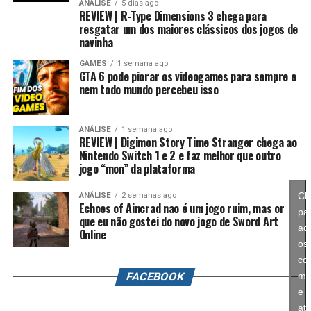
evolutivas e aumenta bastante os atributos, permitindo
ANÁLISE
5 dias ago
anos, Splatoon foi visto principalmente como um jogo
REVIEW | R-Type Dimensions 3 chega para
alcançar formas como Campeão, Ultimate e Mega com
resgatar um dos maiores clássicos dos jogos de
competitivo, mas Splatoon Raiders mostra que existe
estatísticas cada vez melhores.
navinha
espaço para expandir esse universo com uma campanha
mais ambiciosa e cheia de conteúdo. Caso a recepção dos
GAMES
1 semana ago
É um sistema profundo que recompensa quem gosta de
GTA 6 pode piorar os videogames para sempre e
jogadores seja positiva, é bem possível que a Nintendo
montar equipes fortes e experimentar diferentes
nem todo mundo percebeu isso
continue investindo nesse formato e transforme o modo
árvores evolutivas.
história em um dos pilares da série daqui para frente.
ANÁLISE
1 semana ago
REVIEW | Digimon Story Time Stranger chega ao
No fim das contas, fica a sensação de que Splatoon
Nintendo Switch 1 e 2 e faz melhor que outro
Raiders funciona como um grande laboratório para o
jogo “mon” da plataforma
futuro da franquia. A Nintendo parece estar testando
novas mecânicas, um mundo mais aberto, sistemas de
Cl
ANÁLISE
2 semanas ago
Echoes of Aincrad nao é um jogo ruim, mas or
progressão e uma campanha muito mais ambiciosa para
pa
que eu não gostei do novo jogo de Sword Art
entender como os jogadores vão reagir. Se a recepção
ace
Online
for positiva, é bem possível que muitas dessas ideias
os
sejam levadas para um futuro
Splatoon 4
.
co
FACEBOOK
ma
e
História cheia de escolhas e viagens
ati