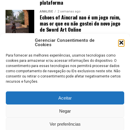
plataforma
ANÁLISE
2 semanas ago
Echoes of Aincrad nao é um jogo ruim,
mas or que eu não gostei do novo jogo
de Sword Art Online
ANÁLISE
2 semanas ago
Gerenciar Consentimento de
Jogos Amados e Odiados do Sonic: Os
Cookies
Maiores Acertos e Erros da SEGA
Para fornecer as melhores experiências, usamos tecnologias como
cookies para armazenar e/ou acessar informações do dispositivo. O
consentimento para essas tecnologias nos permitirá processar dados
como comportamento de navegação ou IDs exclusivos neste site. Não
Já no
Nintendo Switch 1
, o trabalho de otimização
consentir ou retirar o consentimento pode afetar negativamente certos
recursos e funções.
merece elogios. Naturalmente existem reduções na
qualidade das texturas e alguns ajustes gráficos, mas o
resultado final continua muito bonito.
Aceitar
ROBERTO KARLOS
COLABORADORES
POLÍTICA DE PRIVACIDADE
Na prática, lembra bastante um RPG de alta qualidade
Negar
TERMOS DE USO
da era PlayStation 3, mantendo ótima apresentação e
excelente direção de arte mesmo no hardware original
Ver preferências