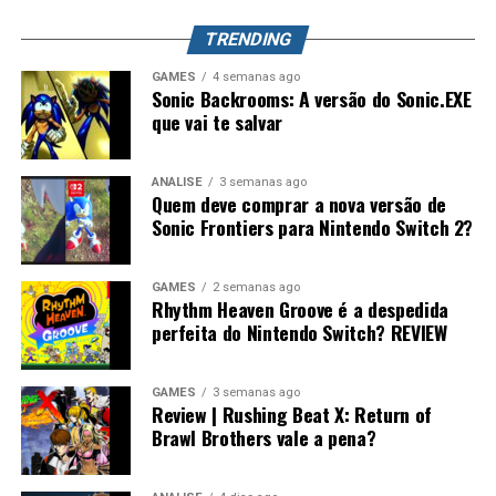
mundo. Splatoon Raiders pode até parecer um spin-off,
TRENDING
mas também pode representar o primeiro passo para a
maior evolução que a série já teve.
GAMES
4 semanas ago
Sonic Backrooms: A versão do Sonic.EXE
que vai te salvar
ANÁLISE
3 semanas ago
Quem deve comprar a nova versão de
Sonic Frontiers para Nintendo Switch 2?
GAMES
2 semanas ago
Rhythm Heaven Groove é a despedida
perfeita do Nintendo Switch? REVIEW
GAMES
3 semanas ago
Review | Rushing Beat X: Return of
Brawl Brothers vale a pena?