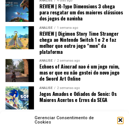
ANÁLISE
4 dias ago
REVIEW | R-Type Dimensions 3 chega
para resgatar um dos maiores clássicos
dos jogos de navinha
ANÁLISE
1 semana ago
REVIEW | Digimon Story Time Stranger
chega ao Nintendo Switch 1 e 2 e faz
melhor que outro jogo “mon” da
plataforma
ANÁLISE
2 semanas ago
Echoes of Aincrad nao é um jogo ruim,
mas or que eu não gostei do novo jogo
de Sword Art Online
ANÁLISE
2 semanas ago
Jogos Amados e Odiados do Sonic: Os
Maiores Acertos e Erros da SEGA
Gerenciar Consentimento de
Cookies