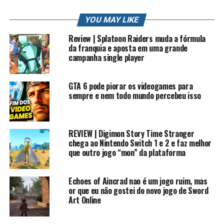
Lives na Twitch e Facebook: /rkplay
YOU MAY LIKE
Contato Profissional: contato.roberto94@gmail.com
Review | Splatoon Raiders muda a fórmula
#rkplay #nicktoons #HISTORIADOSJOGOS
da franquia e aposta em uma grande
campanha single player
PLAYLIST HISTORIA DOS JOGOS
Sinopse: Nicktoons Unite!, conhecido como SpongeBob
GTA 6 pode piorar os videogames para
sempre e nem todo mundo percebeu isso
and Friends: Unite! na Europa, é um jogo de 2005,
apresentando personagens e níveis baseados nos
desenhos da Nickelodeon: Bob Esponja, Danny Phantom,
Os Padrinhos Mágicos, e As Aventuras de Jimmy
REVIEW | Digimon Story Time Stranger
chega ao Nintendo Switch 1 e 2 e faz melhor
Neutron: O Menino Gênio
que outro jogo “mon” da plataforma
Jogabilidade
Na versão de console, o jogador pode jogar com três
Echoes of Aincrad nao é um jogo ruim, mas
computadores e nenhum outro jogador humano, ou com
or que eu não gostei do novo jogo de Sword
Art Online
um ou dois amigos com o (s) computador (es) restante
(s). Pode-se trocar de habilidades, que têm múltiplos