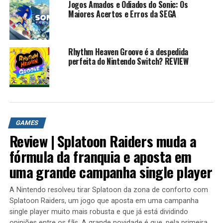
usos. Existem também coisas que apenas um
Jogos Amados e Odiados do Sonic: Os
determinado personagem pode fazer. Por exemplo, o
Maiores Acertos e Erros da SEGA
Bob Esponja é necessário para usar bombas de bolhas
para explodir um pilar, Danny é necessário para usar
Lamento fantasmagórico em alguns vidros, Timmy é
Rhythm Heaven Groove é a despedida
perfeita do Nintendo Switch? REVIEW
necessário usar a luva de congelamento para congelar
um pouco de água ou Jimmy precisa derrubar algumas
coisas com seu nêutron Flare.
Goddard pode ser encontrado em todos os quatro
mundos (e estranhamente, dentro de si mesmo) para
GAMES
que ele possa atualizar as armas e habilidades do
Review | Splatoon Raiders muda a
jogador.
fórmula da franquia e aposta em
A versão DS é um jogo de plataforma totalmente 3D
uma grande campanha single player
onde o jogador controla um dos quatro personagens de
cada vez, que pode ser selecionado a qualquer momento
A Nintendo resolveu tirar Splatoon da zona de conforto com
via touchscreen, enquanto a versão GBA é um jogo de
Splatoon Raiders, um jogo que aposta em uma campanha
plataforma 2D onde ele / ela tem que alternar entre os
single player muito mais robusta e que já está dividindo
opiniões entre os fãs. A grande novidade é que, pela primeira