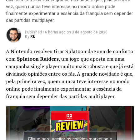
dois caracteres dados no início do nível para progredir.
vez, quem nunca teve interesse no modo online pode
Ele usa sprites 3D pré-renderizados com base nos
finalmente experimentar a essência da franquia sem depender
modelos da versão DS.
das partidas multiplayer.
O jogador é apresentado pela primeira vez a Bob
Published
16 horas ago
on
3 de agosto de 2026
Esponja, que percebe que o Plâncton assumiu o controle
By
Rk
da Fenda do Biquíni. Então Goddard sai de um portal e
A Nintendo resolveu tirar Splatoon da zona de conforto
exibe uma mensagem para Bob Esponja de Jimmy
com
Splatoon Raiders
, um jogo que aposta em uma
Neutron. Seguindo Goddard através do portal, ele
campanha single player muito mais robusta e que já está
encontra Jimmy, Danny Phantom e Timmy Turner.
dividindo opiniões entre os fãs. A grande novidade é que,
Jimmy reveste Bob Esponja com umidade auto-
pela primeira vez, quem nunca teve interesse no modo
regeneradora para mantê-lo saudável. Jimmy então
online pode finalmente experimentar a essência da
explica que sua última invenção, a Máquina de Portal do
franquia sem depender das partidas multiplayer.
Universo (um dispositivo para abrir portais para outras
dimensões) foi copiada pelo Prof. Calamitous, que
passou a usá-la para formar um Sindicato com
Plâncton, Vlad Plasmius e Denzel Crocker; eles já
começaram a roubar energia de cada um de seus mundos
para seu plano mestre. Já que o covil de Calamitous não
Clique para aceitar os cookies marketing e