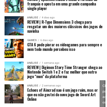
franquia e aposta em uma grande campanha
single player
Essa mudança também pode representar um passo
importante para o futuro da franquia. Durante muitos
ANÁLISE
4 dias ago
REVIEW | R-Type Dimensions 3 chega para
anos, Splatoon foi visto principalmente como um jogo
resgatar um dos maiores clássicos dos jogos de
competitivo, mas Splatoon Raiders mostra que existe
navinha
espaço para expandir esse universo com uma campanha
mais ambiciosa e cheia de conteúdo. Caso a recepção dos
GAMES
6 dias ago
GTA 6 pode piorar os videogames para sempre e
jogadores seja positiva, é bem possível que a Nintendo
nem todo mundo percebeu isso
continue investindo nesse formato e transforme o modo
história em um dos pilares da série daqui para frente.
ANÁLISE
1 semana ago
REVIEW | Digimon Story Time Stranger chega ao
No fim das contas, fica a sensação de que Splatoon
Nintendo Switch 1 e 2 e faz melhor que outro
Raiders funciona como um grande laboratório para o
jogo “mon” da plataforma
futuro da franquia. A Nintendo parece estar testando
novas mecânicas, um mundo mais aberto, sistemas de
Cl
ANÁLISE
2 semanas ago
Echoes of Aincrad nao é um jogo ruim, mas or
progressão e uma campanha muito mais ambiciosa para
pa
que eu não gostei do novo jogo de Sword Art
entender como os jogadores vão reagir. Se a recepção
ace
Online
for positiva, é bem possível que muitas dessas ideias
os