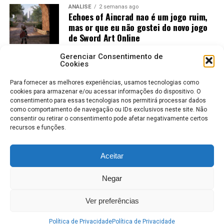
ANÁLISE
2 semanas ago
Echoes of Aincrad nao é um jogo ruim,
mas or que eu não gostei do novo jogo
de Sword Art Online
ANÁLISE
2 semanas ago
Gerenciar Consentimento de
Jogos Amados e Odiados do Sonic: Os
Cookies
Maiores Acertos e Erros da SEGA
Para fornecer as melhores experiências, usamos tecnologias como
cookies para armazenar e/ou acessar informações do dispositivo. O
consentimento para essas tecnologias nos permitirá processar dados
como comportamento de navegação ou IDs exclusivos neste site. Não
consentir ou retirar o consentimento pode afetar negativamente certos
recursos e funções.
Aceitar
ROBERTO KARLOS
COLABORADORES
POLÍTICA DE PRIVACIDADE
Negar
TERMOS DE USO
Ver preferências
© 2020 ALL RIGHTS RESERVED – RK PLAY | DEVELOPED BY WOOMAXX
Política de Privacidade
Política de Privacidade