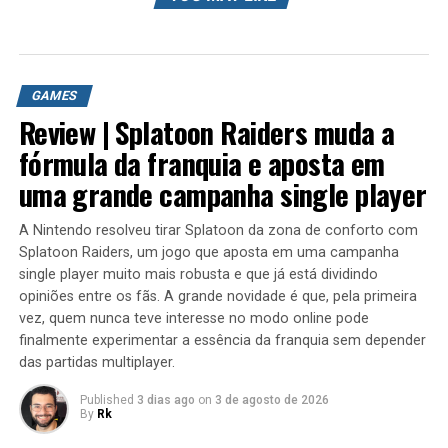
HISTORIA DE SONIC
0:00 Sonic exe Before the End (antes do Fim) –
GAMES
DOWNLOAD
Review | Splatoon Raiders muda a
2:53 Sonic.exe the end –
DOWNLOAD
9:38 Sonic.exe The End 2 –
DOWNLOAD
fórmula da franquia e aposta em
uma grande campanha single player
Quase todos os jogos da série apresentam um ouriço
antropomórfico azul chamado Sonic como o
A Nintendo resolveu tirar Splatoon da zona de conforto com
personagem do jogador central e protagonista. Os jogos
Splatoon Raiders, um jogo que aposta em uma campanha
detalham a tentativa de Sonic e seus aliados de salvar o
single player muito mais robusta e que já está dividindo
mundo de várias ameaças, principalmente o gênio do
opiniões entre os fãs. A grande novidade é que, pela primeira
mal Dr. Ivo “Eggman” Robotnik, o antagonista principal
vez, quem nunca teve interesse no modo online pode
da série. O objetivo principal de Robotnik é governar o
finalmente experimentar a essência da franquia sem depender
mundo; para conseguir isso, ele geralmente tenta
das partidas multiplayer.
destruir Sonic e adquirir as poderosas Esmeraldas do
Published
3 dias ago
on
3 de agosto de 2026
Caos.
By
Rk