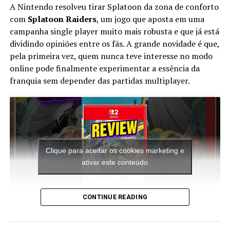
Quase todos os jogos da série apresentam um ouriço
A Nintendo resolveu tirar Splatoon da zona de conforto
antropomórfico azul chamado Sonic como o
com
Splatoon Raiders
, um jogo que aposta em uma
personagem do jogador central e protagonista. Os jogos
campanha single player muito mais robusta e que já está
detalham a tentativa de Sonic e seus aliados de salvar o
dividindo opiniões entre os fãs. A grande novidade é que,
mundo de várias ameaças, principalmente o gênio do
pela primeira vez, quem nunca teve interesse no modo
mal Dr. Ivo “Eggman” Robotnik, o antagonista principal
online pode finalmente experimentar a essência da
da série. O objetivo principal de Robotnik é governar o
franquia sem depender das partidas multiplayer.
mundo; para conseguir isso, ele geralmente tenta
destruir Sonic e adquirir as poderosas Esmeraldas do
Caos.
Clique para aceitar os cookies marketing e
RELATED TOPICS:
ativar este conteúdo
UP NEXT
Sonic Invadiu Smash bros?! | Smash Remix
DON'T MISS
CONTINUE READING
Sonic virou Menina – os 12 Novos Jogos do Sonic
A aventura leva o jogador para ilhas inéditas e diferentes