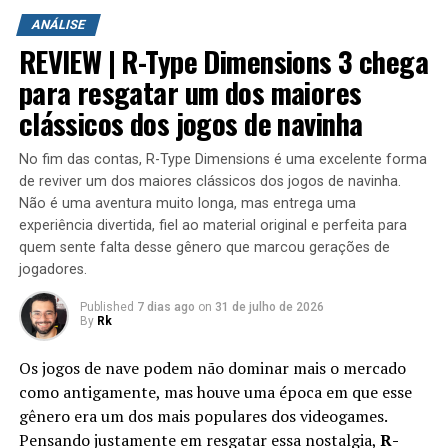
ambientes para explorar. Durante a campanha é
ANÁLISE
possível encontrar novas armas, aprimorar os
REVIEW | R-Type Dimensions 3 chega
equipamentos com upgrades e completar diversas
missões que variam bastante em estrutura. Algumas
para resgatar um dos maiores
colocam o jogador contra grandes hordas de inimigos
clássicos dos jogos de navinha
em áreas abertas, enquanto outras acontecem em
regiões subterrâneas repletas de desafios, incluindo
No fim das contas, R-Type Dimensions é uma excelente forma
inimigos mais poderosos e torres que precisam ser
de reviver um dos maiores clássicos dos jogos de navinha.
destruídas dentro de um limite de tempo para que a
Não é uma aventura muito longa, mas entrega uma
missão seja concluída.
experiência divertida, fiel ao material original e perfeita para
quem sente falta desse gênero que marcou gerações de
jogadores.
Published
7 dias ago
on
31 de julho de 2026
By
Rk
Os jogos de nave podem não dominar mais o mercado
como antigamente, mas houve uma época em que esse
gênero era um dos mais populares dos videogames.
Pensando justamente em resgatar essa nostalgia,
R-