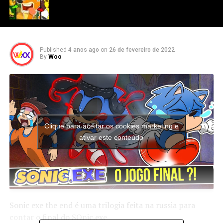
Published
4 anos ago
on
26 de fevereiro de 2022
By
Woo
Clique para aceitar os cookies marketing e
ativar este conteúdo
Sonic exe the end é uma trilogia feita na russia para
contar o final do SOnic.exe