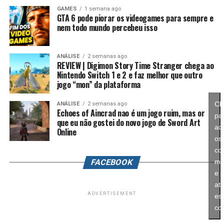
mais ambiciosa e cheia de conteúdo. Caso a recepção dos
GAMES
1 semana ago
GTA 6 pode piorar os videogames para sempre e
jogadores seja positiva, é bem possível que a Nintendo
nem todo mundo percebeu isso
continue investindo nesse formato e transforme o modo
história em um dos pilares da série daqui para frente.
ANÁLISE
2 semanas ago
REVIEW | Digimon Story Time Stranger chega ao
No fim das contas, fica a sensação de que Splatoon
Nintendo Switch 1 e 2 e faz melhor que outro
Raiders funciona como um grande laboratório para o
jogo “mon” da plataforma
futuro da franquia. A Nintendo parece estar testando
novas mecânicas, um mundo mais aberto, sistemas de
Cl
ANÁLISE
2 semanas ago
Echoes of Aincrad nao é um jogo ruim, mas or
progressão e uma campanha muito mais ambiciosa para
pa
que eu não gostei do novo jogo de Sword Art
entender como os jogadores vão reagir. Se a recepção
ace
Online
for positiva, é bem possível que muitas dessas ideias
os
sejam levadas para um futuro
Splatoon 4
.
co
FACEBOOK
ma
e
ati
ADVERTISEMENT
es
co