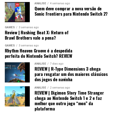
ANÁLISE
4 semanas ago
Quem deve comprar a nova versão de
Sonic Frontiers para Nintendo Switch 2?
GAMES
3 semanas ago
Review | Rushing Beat X: Return of
Brawl Brothers vale a pena?
GAMES
3 semanas ago
Rhythm Heaven Groove é a despedida
perfeita do Nintendo Switch? REVIEW
ANÁLISE
7 dias ago
REVIEW | R-Type Dimensions 3 chega
para resgatar um dos maiores clássicos
dos jogos de navinha
ANÁLISE
2 semanas ago
REVIEW | Digimon Story Time Stranger
chega ao Nintendo Switch 1 e 2 e faz
melhor que outro jogo “mon” da
plataforma