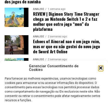
dos jogos de navinha
ANÁLISE
1 semana ago
REVIEW | Digimon Story Time Stranger
chega ao Nintendo Switch 1 e 2 e faz
melhor que outro jogo “mon” da
plataforma
ANÁLISE
2 semanas ago
Echoes of Aincrad nao é um jogo ruim,
mas or que eu não gostei do novo jogo
de Sword Art Online
ANÁLISE
2 semanas ago
Jogos Amados e Odiados do Sonic: Os
Gerenciar Consentimento de
Maiores Acertos e Erros da SEGA
Cookies
Para fornecer as melhores experiências, usamos tecnologias como
cookies para armazenar e/ou acessar informações do dispositivo. O
consentimento para essas tecnologias nos permitirá processar dados
como comportamento de navegação ou IDs exclusivos neste site. Não
consentir ou retirar o consentimento pode afetar negativamente certos
recursos e funções.