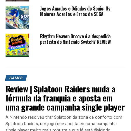
mais linear e mais diversidade com seu nível de design e
Jogos Amados e Odiados do Sonic: Os
temas. O hack tem 131 estrelas em oito mundos; cada
Maiores Acertos e Erros da SEGA
mundo com 4 níveis principais e um chefe. Em todos os
níveis que você joga, você precisa chegar à área de
chegada em que recebe uma estrela.
Rhythm Heaven Groove é a despedida
perfeita do Nintendo Switch? REVIEW
Pontuação Editar
Conseguir pelo menos uma classificação A (17500
pontos) em todos os níveis do mundo desbloqueia uma
Estrela na Toad House daquele mundo. Conseguir a
classificação Superstar (20.000 pontos) em todos os
níveis desbloqueia uma Estrela adicional (somente após
GAMES
terminar a Estrada do Campeão).
Review | Splatoon Raiders muda a
fórmula da franquia e aposta em
Três fatores entram na pontuação final:
uma grande campanha single player
Moedas: 50 por moeda
Bônus de tempo: 64 para cada segundo abaixo de 300
A Nintendo resolveu tirar Splatoon da zona de conforto com
Splatoon Raiders, um jogo que aposta em uma campanha
Pontuação base: para derrotar inimigos e coletar
single player muito mais robusta e que já está dividindo