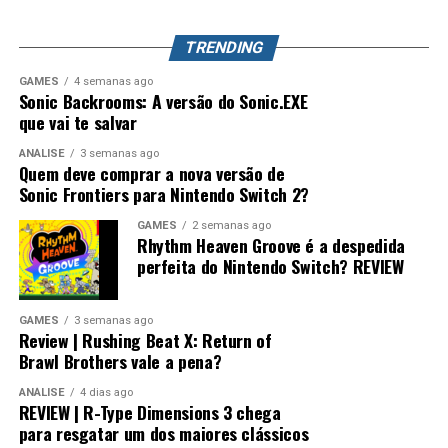
que já conquistou milhões de jogadores ao redor do
mundo. Splatoon Raiders pode até parecer um spin-off,
TRENDING
mas também pode representar o primeiro passo para a
GAMES
4 semanas ago
maior evolução que a série já teve.
Sonic Backrooms: A versão do Sonic.EXE
que vai te salvar
ANÁLISE
3 semanas ago
Quem deve comprar a nova versão de
Sonic Frontiers para Nintendo Switch 2?
GAMES
2 semanas ago
Rhythm Heaven Groove é a despedida
perfeita do Nintendo Switch? REVIEW
GAMES
3 semanas ago
Review | Rushing Beat X: Return of
Brawl Brothers vale a pena?
ANÁLISE
4 dias ago
REVIEW | R-Type Dimensions 3 chega
para resgatar um dos maiores clássicos