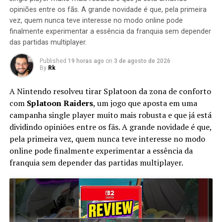
objetos
opiniões entre os fãs. A grande novidade é que, pela primeira
vez, quem nunca teve interesse no modo online pode
No domingo, 10 de novembro, o modificador do
finalmente experimentar a essência da franquia sem depender
Nintendo 64, Kaze Emanuar, lançou seu mais novo
das partidas multiplayer.
projeto: Super Mario 64 Land. Este novo mod adiciona
novos níveis e recursos ao amado Super Mario 64 – o
Published
19 horas ago
on
3 de agosto de 2026
By
Rk
que parece ser o conteúdo de um jogo.
A Nintendo resolveu tirar Splatoon da zona de conforto
Os principais recursos do Super Mario 64 Land parecem
com
Splatoon Raiders
, um jogo que aposta em uma
ser um mapa do mundo superior do estilo Super Mario
campanha single player muito mais robusta e que já está
3D World e novos poderes para Mario – adquiridos ao
dividindo opiniões entre os fãs. A grande novidade é que,
usar os trajes Tanooki e Cat. Existem também novos
pela primeira vez, quem nunca teve interesse no modo
mundos, incluindo um nível de Super Mario 64 no estilo
online pode finalmente experimentar a essência da
de Super Mario World.
franquia sem depender das partidas multiplayer.
De acordo com o vídeo do anúncio, Super Mario 64 Land
vem com 32 novos níveis, 70 áreas diferentes, 75 novas
faixas de música, oito novos chefes e 10 novos poderes.
Enquanto o jogo apresenta vários estilos de diferentes
jogos e áreas, a jogabilidade ainda se parece muito com