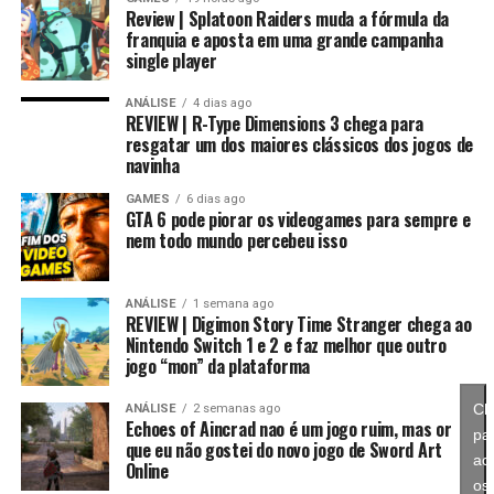
Review | Splatoon Raiders muda a fórmula da
franquia e aposta em uma grande campanha
single player
Essa mudança também pode representar um passo
importante para o futuro da franquia. Durante muitos
ANÁLISE
4 dias ago
REVIEW | R-Type Dimensions 3 chega para
anos, Splatoon foi visto principalmente como um jogo
resgatar um dos maiores clássicos dos jogos de
competitivo, mas Splatoon Raiders mostra que existe
navinha
espaço para expandir esse universo com uma campanha
GAMES
6 dias ago
mais ambiciosa e cheia de conteúdo. Caso a recepção dos
GTA 6 pode piorar os videogames para sempre e
jogadores seja positiva, é bem possível que a Nintendo
nem todo mundo percebeu isso
continue investindo nesse formato e transforme o modo
história em um dos pilares da série daqui para frente.
ANÁLISE
1 semana ago
REVIEW | Digimon Story Time Stranger chega ao
No fim das contas, fica a sensação de que Splatoon
Nintendo Switch 1 e 2 e faz melhor que outro
Raiders funciona como um grande laboratório para o
jogo “mon” da plataforma
futuro da franquia. A Nintendo parece estar testando
Cl
ANÁLISE
2 semanas ago
novas mecânicas, um mundo mais aberto, sistemas de
Echoes of Aincrad nao é um jogo ruim, mas or
pa
progressão e uma campanha muito mais ambiciosa para
que eu não gostei do novo jogo de Sword Art
ace
entender como os jogadores vão reagir. Se a recepção
Online
os
for positiva, é bem possível que muitas dessas ideias