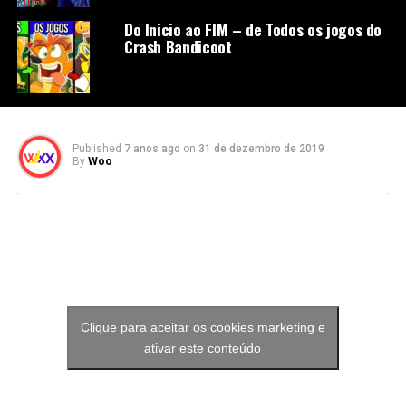
Do Inicio ao FIM – de Todos os jogos do
Crash Bandicoot
Published
7 anos ago
on
31 de dezembro de 2019
By
Woo
Clique para aceitar os cookies marketing e
ativar este conteúdo