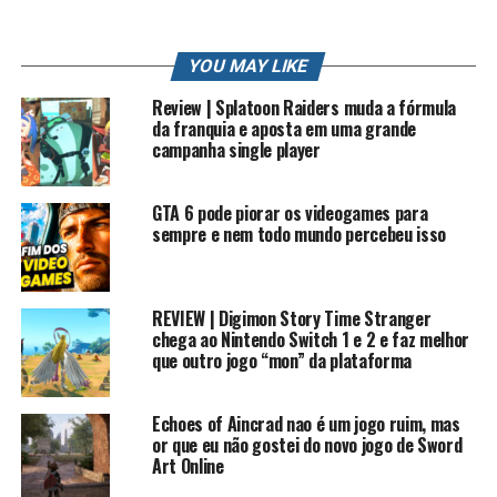
Baixe o jogo aqui —
DOWNLOAD
YOU MAY LIKE
OBS ele roda em emuladores de NINTENDO 64
Review | Splatoon Raiders muda a fórmula
Me siga nas redes sociais:
da franquia e aposta em uma grande
campanha single player
Twitter: /robertocarlosfj
Insta: /robertocarlosfj
Page do Face: /rkplayss
GTA 6 pode piorar os videogames para
Grupo do Face: /gamers brasil
sempre e nem todo mundo percebeu isso
Lives na Twitch e Facebook: /rkplay
Contato Profissional: contato.roberto94@gmail.com
REVIEW | Digimon Story Time Stranger
chega ao Nintendo Switch 1 e 2 e faz melhor
#rkplay #mariofangames #supermario #nintendo
que outro jogo “mon” da plataforma
Mais sobre Mario 64 land
Echoes of Aincrad nao é um jogo ruim, mas
or que eu não gostei do novo jogo de Sword
Super Mario 64 Land é um ROM Hack do Super Mario 64
Art Online
feito por Kaze Emanuar. O hack tem um design muito