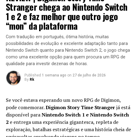
missões que variam bastante em estrutura. Algumas
Stranger chega ao Nintendo Switch
colocam o jogador contra grandes hordas de inimigos
1 e 2 e faz melhor que outro jogo
em áreas abertas, enquanto outras acontecem em
“mon” da plataforma
regiões subterrâneas repletas de desafios, incluindo
inimigos mais poderosos e torres que precisam ser
Com tradução em português, ótima história, muitas
destruídas dentro de um limite de tempo para que a
possibilidades de evolução e excelente adaptação tanto para
missão seja concluída.
Nintendo Switch quanto para Nintendo Switch 2, o jogo chega
como uma excelente opção para quem procura um RPG de
qualidade para investir dezenas de horas.
Published
1 semana ago
on
27 de julho de 2026
By
Rk
Se você estava esperando um novo RPG de Digimon,
pode comemorar.
Digimon Story Time Stranger
já está
disponível para
Nintendo Switch 1 e Nintendo Switch
2
e entrega uma experiência gigantesca, repleta de
exploração, batalhas estratégicas e uma história cheia de
Apesar do foco na experiência solo, o multiplayer
reviravoltas envolvendo viagens no tempo.