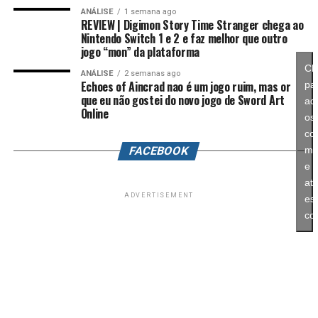
árvores evolutivas.
história em um dos pilares da série daqui para frente.
ANÁLISE
1 semana ago
REVIEW | Digimon Story Time Stranger chega ao
Nintendo Switch 1 e 2 e faz melhor que outro
No fim das contas, fica a sensação de que Splatoon
jogo “mon” da plataforma
Raiders funciona como um grande laboratório para o
Cl
ANÁLISE
2 semanas ago
futuro da franquia. A Nintendo parece estar testando
Echoes of Aincrad nao é um jogo ruim, mas or
pa
novas mecânicas, um mundo mais aberto, sistemas de
que eu não gostei do novo jogo de Sword Art
ace
progressão e uma campanha muito mais ambiciosa para
Online
os
entender como os jogadores vão reagir. Se a recepção
co
for positiva, é bem possível que muitas dessas ideias
FACEBOOK
ma
sejam levadas para um futuro
Splatoon 4
.
e
ati
ADVERTISEMENT
es
História cheia de escolhas e viagens
co
no tempo
Como o próprio nome sugere,
Time Stranger
gira em
torno de uma trama envolvendo viagens no tempo.
O jogador acompanha um protagonista adolescente em