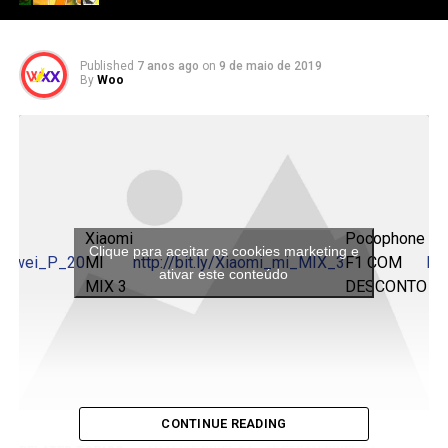
Published
7 anos ago
on
9 de maio de 2019
By
Woo
Xiaomi
Pocophone
Clique para aceitar os cookies marketing e
/Huawei_P_20
MI
http://bit.ly/Xiaomi_mi_MIX_3
F1 COM
ht
ativar este conteúdo
MIX 3
DESCONTO
CONTINUE READING