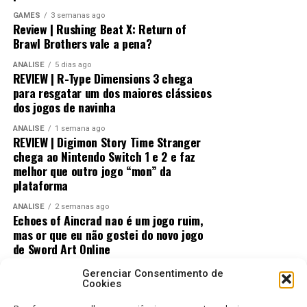
GAMES
3 semanas ago
Review | Rushing Beat X: Return of
Desempenho impressionante no
Brawl Brothers vale a pena?
Switch 2 e um verdadeiro milagre no
ANÁLISE
5 dias ago
REVIEW | R-Type Dimensions 3 chega
Switch 1
para resgatar um dos maiores clássicos
dos jogos de navinha
Visualmente, o jogo impressiona bastante.
ANÁLISE
1 semana ago
REVIEW | Digimon Story Time Stranger
No
Nintendo Switch 2
, a qualidade gráfica
chega ao Nintendo Switch 1 e 2 e faz
praticamente não fica devendo em relação às versões de
melhor que outro jogo “mon” da
PlayStation 5 e Xbox, entregando uma experiência
plataforma
muito próxima dos consoles mais potentes.
ANÁLISE
2 semanas ago
Echoes of Aincrad nao é um jogo ruim,
mas or que eu não gostei do novo jogo
de Sword Art Online
ANÁLISE
2 semanas ago
Gerenciar Consentimento de
Jogos Amados e Odiados do Sonic: Os
Cookies
Maiores Acertos e Erros da SEGA