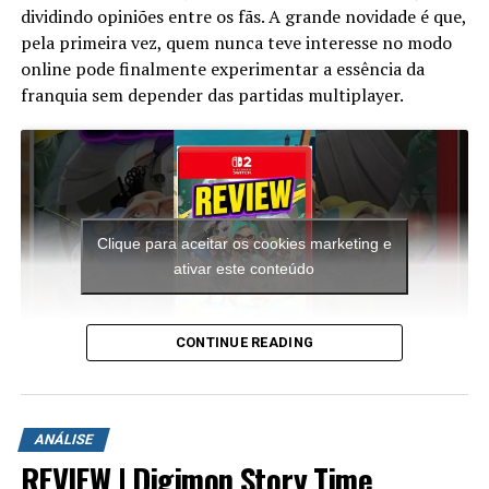
dividindo opiniões entre os fãs. A grande novidade é que,
pela primeira vez, quem nunca teve interesse no modo
online pode finalmente experimentar a essência da
franquia sem depender das partidas multiplayer.
Clique para aceitar os cookies marketing e
ativar este conteúdo
CONTINUE READING
A aventura leva o jogador para ilhas inéditas e diferentes
ambientes para explorar. Durante a campanha é
ANÁLISE
possível encontrar novas armas, aprimorar os
REVIEW | Digimon Story Time
equipamentos com upgrades e completar diversas