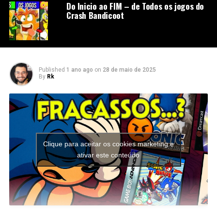
Do Inicio ao FIM – de Todos os jogos do
Crash Bandicoot
Published
1 ano ago
on
28 de maio de 2025
By
Rk
Clique para aceitar os cookies marketing e
ativar este conteúdo