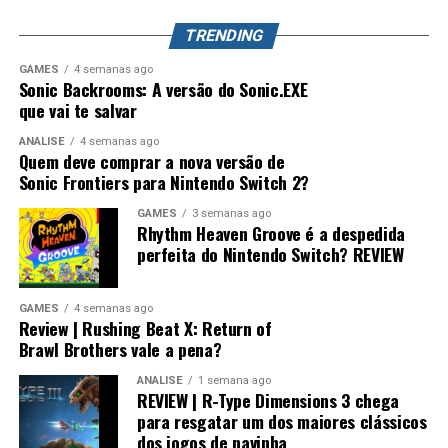
mundo. Splatoon Raiders pode até parecer um spin-off,
DON'T MISS
Novo remake do Sonic 2 de master system
TRENDING
mas também pode representar o primeiro passo para a
maior evolução que a série já teve.
GAMES
4 semanas ago
Sonic Backrooms: A versão do Sonic.EXE
que vai te salvar
ANÁLISE
4 semanas ago
Quem deve comprar a nova versão de
Sonic Frontiers para Nintendo Switch 2?
GAMES
3 semanas ago
Rhythm Heaven Groove é a despedida
perfeita do Nintendo Switch? REVIEW
GAMES
4 semanas ago
Review | Rushing Beat X: Return of
Brawl Brothers vale a pena?
ANÁLISE
1 semana ago
REVIEW | R-Type Dimensions 3 chega
para resgatar um dos maiores clássicos
dos jogos de navinha