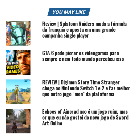
Sonic Lost World – O primeiro passo
longe do Boost
YOU MAY LIKE
Review | Splatoon Raiders muda a fórmula
da franquia e aposta em uma grande
campanha single player
GTA 6 pode piorar os videogames para
sempre e nem todo mundo percebeu isso
REVIEW | Digimon Story Time Stranger
Depois do sucesso de
Sonic Generations
, a expectativa
chega ao Nintendo Switch 1 e 2 e faz melhor
era alta. Mas aí veio
Sonic Lost World
, um jogo que
que outro jogo “mon” da plataforma
chutou o balde: abandonou o boost e trouxe um sistema
de parkour. Sim, o Sonic correndo pelas paredes!
Echoes of Aincrad nao é um jogo ruim, mas
or que eu não gostei do novo jogo de Sword
O visual cartunesco, os inimigos clássicos do Mega Drive
Art Online
repaginados e até a tentativa de ser mais “plataforma
3D” chamaram atenção. O problema? Muita gente odiou