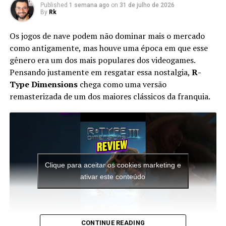
Published
1 semana ago
on
31 de julho de 2026
By
Rk
Sonic Battle – Lutinha no GBA com
Os jogos de nave podem não dominar mais o mercado
drama e confusão
como antigamente, mas houve uma época em que esse
gênero era um dos mais populares dos videogames.
Pensando justamente em resgatar essa nostalgia,
R-
Type Dimensions
chega como uma versão
remasterizada de um dos maiores clássicos da franquia.
Apesar do foco na experiência solo, o multiplayer
continua presente. Você pode chamar amigos para
participar das missões ou entrar nas salas de outros
jogadores para completar sessões cooperativas e
Muita gente chama
Sonic Battle
de “Sonic Adventure
conquistar recompensas adicionais, aumentando ainda
2.5”. Isso porque ele tem uma história profunda, ligada
mais a longevidade da aventura.
ao Dr. Gerald Robotnik e ao robô Emerl, que copia
Clique para aceitar os cookies marketing e
ataques de outros personagens.
ativar este conteúdo
O mais interessante é que toda essa estrutura faz o jogo
parecer uma porta de entrada para novos jogadores.
Para quem conhece apenas os Splatoon tradicionais, a
sensação é de que a campanha original da série acabou
CONTINUE READING