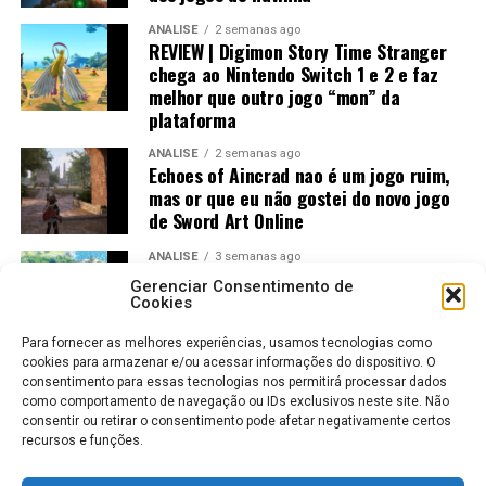
ANÁLISE
2 semanas ago
REVIEW | Digimon Story Time Stranger
chega ao Nintendo Switch 1 e 2 e faz
melhor que outro jogo “mon” da
plataforma
ANÁLISE
2 semanas ago
Echoes of Aincrad nao é um jogo ruim,
mas or que eu não gostei do novo jogo
de Sword Art Online
ANÁLISE
3 semanas ago
Jogos Amados e Odiados do Sonic: Os
Gerenciar Consentimento de
Maiores Acertos e Erros da SEGA
Cookies
Para fornecer as melhores experiências, usamos tecnologias como
cookies para armazenar e/ou acessar informações do dispositivo. O
consentimento para essas tecnologias nos permitirá processar dados
como comportamento de navegação ou IDs exclusivos neste site. Não
consentir ou retirar o consentimento pode afetar negativamente certos
recursos e funções.