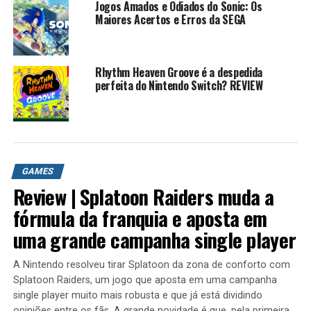
Jogos Amados e Odiados do Sonic: Os
a mudança de jogabilidade. E pra piorar, ele saiu
Maiores Acertos e Erros da SEGA
exclusivamente para o Wii U — um console que teve
vendas bem fracas.
Rhythm Heaven Groove é a despedida
perfeita do Nintendo Switch? REVIEW
GAMES
Review | Splatoon Raiders muda a
fórmula da franquia e aposta em
uma grande campanha single player
Apesar de tudo isso, o jogo foi relançado na Steam (bem
discretamente). Mas fica a pergunta: será que uma
A Nintendo resolveu tirar Splatoon da zona de conforto com
Splatoon Raiders, um jogo que aposta em uma campanha
remasterização no Switch poderia dar uma segunda
single player muito mais robusta e que já está dividindo
chance ao título?
opiniões entre os fãs. A grande novidade é que, pela primeira