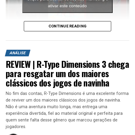
para consoles como o Saturn — o que poderia ter dado
ativar este conteúdo
mais profundidade à história e gameplay.
CONTINUE READING
A aventura leva o jogador para ilhas inéditas e diferentes
ambientes para explorar. Durante a campanha é
ANÁLISE
possível encontrar novas armas, aprimorar os
REVIEW | R-Type Dimensions 3 chega
equipamentos com upgrades e completar diversas
missões que variam bastante em estrutura. Algumas
para resgatar um dos maiores
colocam o jogador contra grandes hordas de inimigos
clássicos dos jogos de navinha
em áreas abertas, enquanto outras acontecem em
regiões subterrâneas repletas de desafios, incluindo
No fim das contas, R-Type Dimensions é uma excelente forma
inimigos mais poderosos e torres que precisam ser
de reviver um dos maiores clássicos dos jogos de navinha.
destruídas dentro de um limite de tempo para que a
Não é uma aventura muito longa, mas entrega uma
missão seja concluída.
experiência divertida, fiel ao material original e perfeita para
quem sente falta desse gênero que marcou gerações de
Ele voltou em coletâneas como
Sonic Gems Collection
,
jogadores.
mas nunca foi levado a sério. Um clássico esquecido.