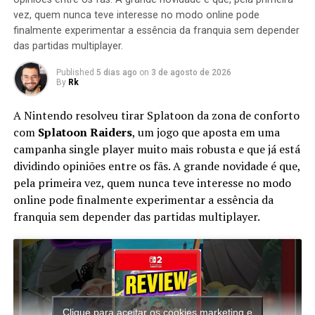
vez, quem nunca teve interesse no modo online pode
Sonic The Fighters – A luta que não
finalmente experimentar a essência da franquia sem depender
vingou
das partidas multiplayer.
Published
5 dias ago
on
3 de agosto de 2026
By
Rk
A Nintendo resolveu tirar Splatoon da zona de conforto
com
Splatoon Raiders
, um jogo que aposta em uma
campanha single player muito mais robusta e que já está
dividindo opiniões entre os fãs. A grande novidade é que,
pela primeira vez, quem nunca teve interesse no modo
online pode finalmente experimentar a essência da
Em meados dos anos 90, a SEGA resolveu colocar o
franquia sem depender das partidas multiplayer.
Sonic em um jogo de luta 3D no estilo
Virtua Fighter
. O
resultado?
Sonic The Fighters
(ou
Sonic Championship
).
Com personagens icônicos como Bark, Fang, Amy e o
Metal Sonic em uma nova forma, o jogo tinha potencial.
Mas acabou limitado aos arcades, sem um port decente
Clique para aceitar os cookies marketing e