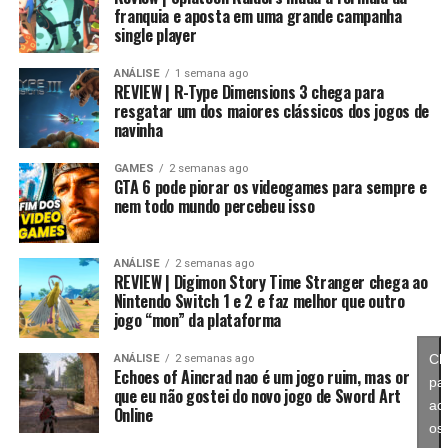
franquia e aposta em uma grande campanha
jogo tinha sprites bonitos e o retorno de personagens
single player
como Mighty e Vector, mas…
Essa mudança também pode representar um passo
importante para o futuro da franquia. Durante muitos
ANÁLISE
1 semana ago
A jogabilidade com dois personagens presos por um anel
REVIEW | R-Type Dimensions 3 chega para
anos, Splatoon foi visto principalmente como um jogo
magnético era, no mínimo, esquisita. E o sistema de
resgatar um dos maiores clássicos dos jogos de
competitivo, mas Splatoon Raiders mostra que existe
navinha
fases aleatórias confundia até os fãs mais hardcore.
espaço para expandir esse universo com uma campanha
mais ambiciosa e cheia de conteúdo. Caso a recepção dos
GAMES
2 semanas ago
Apesar de ser visualmente bonito, o jogo teve baixa
GTA 6 pode piorar os videogames para sempre e
jogadores seja positiva, é bem possível que a Nintendo
adesão — e o 32X também não ajudou. É daqueles casos
nem todo mundo percebeu isso
continue investindo nesse formato e transforme o modo
em que o hardware errado matou um projeto que
história em um dos pilares da série daqui para frente.
poderia ter sido melhor.
ANÁLISE
2 semanas ago
REVIEW | Digimon Story Time Stranger chega ao
No fim das contas, fica a sensação de que Splatoon
Nintendo Switch 1 e 2 e faz melhor que outro
Raiders funciona como um grande laboratório para o
jogo “mon” da plataforma
futuro da franquia. A Nintendo parece estar testando
novas mecânicas, um mundo mais aberto, sistemas de
Cl
ANÁLISE
2 semanas ago
Echoes of Aincrad nao é um jogo ruim, mas or
progressão e uma campanha muito mais ambiciosa para
pa
que eu não gostei do novo jogo de Sword Art
entender como os jogadores vão reagir. Se a recepção
ace
Online
for positiva, é bem possível que muitas dessas ideias
os