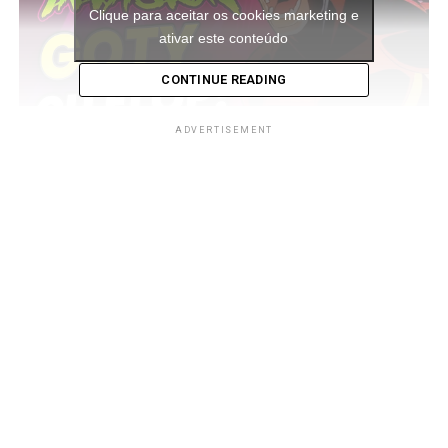
Clique para aceitar os cookies marketing e
ativar este conteúdo
CONTINUE READING
ADVERTISEMENT
O game segue o estilo clássico de briga de rua, com
progressão por fases, onde você controla diversos heróis
da Marvel enfrentando hordas de inimigos e vilões
icônicos. Ele foi feito para jogar em multiplayer com até
quatro pessoas, sempre trazendo referências ao
universo Marvel, cenas em formato de quadrinhos e uma
trilha sonora que, sinceramente, ficou excelente.