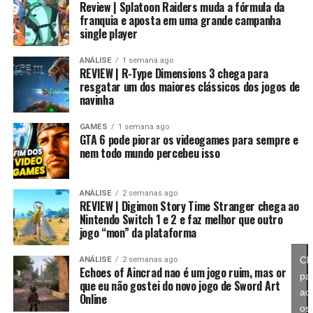
downgrade
, como se o jogo tivesse sido finalizado com
Review | Splatoon Raiders muda a fórmula da
Na prática, um Digimon pode voltar para sua forma
franquia e aposta em uma grande campanha
pressa ou sob limitações da própria Marvel na escolha
inicial, mantendo um potencial muito maior. Conforme
single player
dos personagens.
você repete esse processo, desbloqueia novas linhas
evolutivas e aumenta bastante os atributos, permitindo
ANÁLISE
1 semana ago
Ele é excelente no que faz, mas poderia ser muito mais.
REVIEW | R-Type Dimensions 3 chega para
alcançar formas como Campeão, Ultimate e Mega com
resgatar um dos maiores clássicos dos jogos de
estatísticas cada vez melhores.
navinha
A História Completa (Com
É um sistema profundo que recompensa quem gosta de
GAMES
1 semana ago
Spoilers)
GTA 6 pode piorar os videogames para sempre e
montar equipes fortes e experimentar diferentes
nem todo mundo percebeu isso
árvores evolutivas.
Aqui começa a parte com spoilers. Se ainda não jogou,
avance para a conclusão.
ANÁLISE
2 semanas ago
REVIEW | Digimon Story Time Stranger chega ao
A narrativa gira em torno do Aniquilador atacando o
Nintendo Switch 1 e 2 e faz melhor que outro
jogo “mon” da plataforma
multiverso e controlando heróis usando pequenos
parasitas. O Vigia avisa que uma ameaça está chegando e
Cl
ANÁLISE
2 semanas ago
convoca heróis como Nova, Homem-Aranha, Wolverine,
Echoes of Aincrad nao é um jogo ruim, mas or
pa
que eu não gostei do novo jogo de Sword Art
Tempestade, Pantera Negra, Rocket Raccoon, She-Hulk
ace
Online
e muitos outros.
os