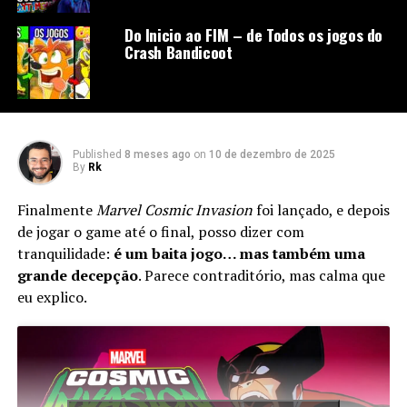
Do Inicio ao FIM – de Todos os jogos do
Crash Bandicoot
Published
8 meses ago
on
10 de dezembro de 2025
By
Rk
Finalmente
Marvel Cosmic Invasion
foi lançado, e depois
de jogar o game até o final, posso dizer com
tranquilidade:
é um baita jogo… mas também uma
grande decepção
. Parece contraditório, mas calma que
eu explico.