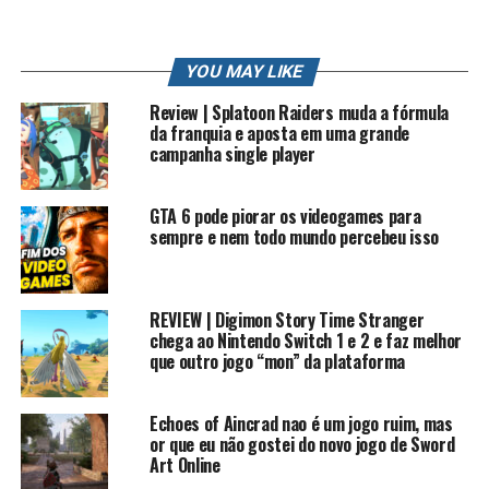
YOU MAY LIKE
Review | Splatoon Raiders muda a fórmula
da franquia e aposta em uma grande
campanha single player
Por outro lado, quando você termina a campanha,
percebe que
não existe muito o que fazer
além de
GTA 6 pode piorar os videogames para
revisitar desafios e o modo arcade. No total, são umas
sempre e nem todo mundo percebeu isso
três horinhas de gameplay bem divertidas, com
personagens conhecidos (e outros mais obscuros), e
mesmo assim eu ainda considero uma boa experiência.
REVIEW | Digimon Story Time Stranger
Afinal, o jogo foi produzido pela mesma equipe
chega ao Nintendo Switch 1 e 2 e faz melhor
responsável por
Streets of Rage 4
e
Teenage Mutant
que outro jogo “mon” da plataforma
Ninja Turtles: Shredder’s Revenge
. Só por isso já dá para
imaginar a qualidade da pancadaria.
Echoes of Aincrad nao é um jogo ruim, mas
or que eu não gostei do novo jogo de Sword
É um dos melhores do gênero? Na minha opinião, sim.
Art Online
Mas com ressalvas.