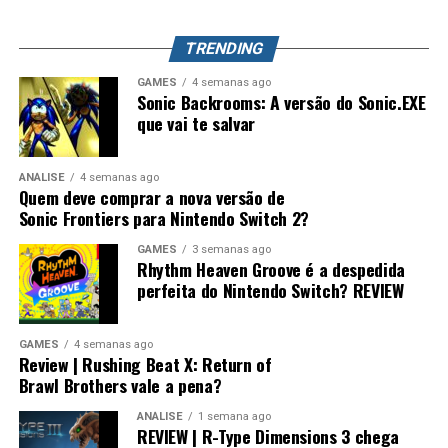
Destaques:
TRENDING
Venom usa exatamente o mesmo moveset de
Marvel vs Capcom
GAMES
4 semanas ago
Sonic Backrooms: A versão do Sonic.EXE
Lutas épicas contra sentinelas, Surfista Prateado,
que vai te salvar
Thanos e Knull
Participação de Galactus como aliado na reta
ANÁLISE
4 semanas ago
Quem deve comprar a nova versão de
final
Sonic Frontiers para Nintendo Switch 2?
A batalha final acontece em Nova York, completamente
GAMES
3 semanas ago
devastada. E quem dá o golpe final no Aniquilador não é
Rhythm Heaven Groove é a despedida
Desempenho impressionante no
nenhum dos heróis… e sim o próprio
Galactus
, que
perfeita do Nintendo Switch? REVIEW
absorve sua energia.
Switch 2 e um verdadeiro milagre no
Switch 1
GAMES
4 semanas ago
O Vigia encerra dizendo que os heróis sempre se
Review | Rushing Beat X: Return of
levantarão quando o universo precisar deles.
Brawl Brothers vale a pena?
Visualmente, o jogo impressiona bastante.
ANÁLISE
1 semana ago
REVIEW | R-Type Dimensions 3 chega
Vale a Pena Jogar Marvel
No
Nintendo Switch 2
, a qualidade gráfica