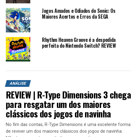
@eurkplay
Jogos Amados e Odiados do Sonic: Os
Maiores Acertos e Erros da SEGA
Marvel Cosmic Invasion é
um ótimo jogo
Rhythm Heaven Groove é a despedida
perfeita do Nintendo Switch? REVIEW
♬ som original – Rk play
Um Visual Nostálgico Para
Quem Cresceu com os
ANÁLISE
REVIEW | R-Type Dimensions 3 chega
Clássicos da Marvel
para resgatar um dos maiores
clássicos dos jogos de navinha
No fim das contas, R-Type Dimensions é uma excelente forma
de reviver um dos maiores clássicos dos jogos de navinha.