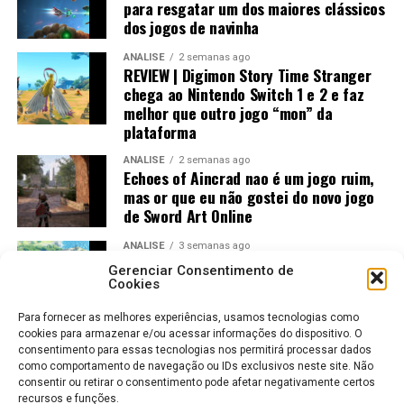
para resgatar um dos maiores clássicos
praticamente não fica devendo em relação às versões de
Cosmic Invasion?
dos jogos de navinha
PlayStation 5 e Xbox, entregando uma experiência
ANÁLISE
2 semanas ago
muito próxima dos consoles mais potentes.
REVIEW | Digimon Story Time Stranger
chega ao Nintendo Switch 1 e 2 e faz
melhor que outro jogo “mon” da
plataforma
ANÁLISE
2 semanas ago
Echoes of Aincrad nao é um jogo ruim,
mas or que eu não gostei do novo jogo
de Sword Art Online
ANÁLISE
3 semanas ago
Jogos Amados e Odiados do Sonic: Os
Sim.
Gerenciar Consentimento de
Maiores Acertos e Erros da SEGA
Mas com expectativas ajustadas.
Cookies
Já no
Nintendo Switch 1
, o trabalho de otimização
Para fornecer as melhores experiências, usamos tecnologias como
Se você gosta de beat ‘em up, da Marvel e de jogos coop,
merece elogios. Naturalmente existem reduções na
cookies para armazenar e/ou acessar informações do dispositivo. O
vai aproveitar muito. A campanha é divertida, tem
qualidade das texturas e alguns ajustes gráficos, mas o
consentimento para essas tecnologias nos permitirá processar dados
ótimas referências e personagens carismáticos.
como comportamento de navegação ou IDs exclusivos neste site. Não
resultado final continua muito bonito.
consentir ou retirar o consentimento pode afetar negativamente certos
recursos e funções.