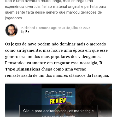
Não é uma aventura muito longa, mas entrega uma
experiência divertida, fiel ao material original e perfeita para
quem sente falta desse gênero que marcou gerações de
jogadores.
Published
1 semana ago
on
31 de julho de 2026
By
Rk
Se você acompanhou o anúncio do jogo, já sabe que o
visual dele parece muito com os jogos de arcade da era
Os jogos de nave podem não dominar mais o mercado
Capcom:
X-Men
,
Marvel Super Heroes
e
Marvel vs
como antigamente, mas houve uma época em que esse
Capcom
. As poses, os sprites e até algumas animações
gênero era um dos mais populares dos videogames.
lembram muito aqueles clássicos.
Pensando justamente em resgatar essa nostalgia,
R-
Type Dimensions
chega como uma versão
Isso fica ainda mais evidente no Homem-Aranha, que
remasterizada de um dos maiores clássicos da franquia.
repete animações e trejeitos dos jogos antigos. E esse
resgate visual funciona demais.
Clique para aceitar os cookies marketing e
ativar este conteúdo