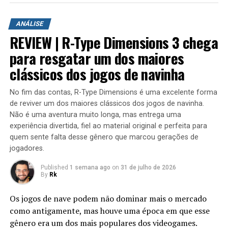
A aventura leva o jogador para ilhas inéditas e diferentes
ambientes para explorar. Durante a campanha é
ANÁLISE
possível encontrar novas armas, aprimorar os
REVIEW | R-Type Dimensions 3 chega
equipamentos com upgrades e completar diversas
missões que variam bastante em estrutura. Algumas
para resgatar um dos maiores
colocam o jogador contra grandes hordas de inimigos
clássicos dos jogos de navinha
em áreas abertas, enquanto outras acontecem em
regiões subterrâneas repletas de desafios, incluindo
No fim das contas, R-Type Dimensions é uma excelente forma
inimigos mais poderosos e torres que precisam ser
de reviver um dos maiores clássicos dos jogos de navinha.
destruídas dentro de um limite de tempo para que a
Não é uma aventura muito longa, mas entrega uma
missão seja concluída.
experiência divertida, fiel ao material original e perfeita para
quem sente falta desse gênero que marcou gerações de
jogadores.
Published
1 semana ago
on
31 de julho de 2026
By
Rk
Os jogos de nave podem não dominar mais o mercado
como antigamente, mas houve uma época em que esse
gênero era um dos mais populares dos videogames.