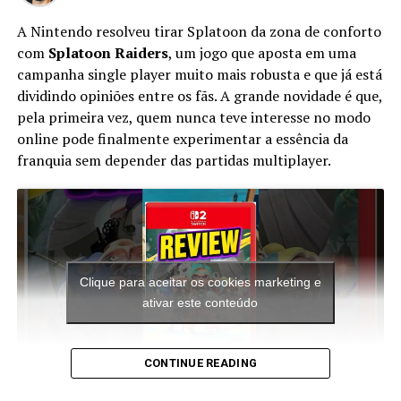
milhões de jogadores ativos mensais, que já registraram
A Nintendo resolveu tirar Splatoon da zona de conforto
mais de 300 milhões de horas de jogo. O grupo de
com
Splatoon Raiders
, um jogo que aposta em uma
desenvolvimento do jogo, a Roblox Corporation,
campanha single player muito mais robusta e que já está
emprega mais de 200 pessoas em Califórnia.
dividindo opiniões entre os fãs. A grande novidade é que,
pela primeira vez, quem nunca teve interesse no modo
online pode finalmente experimentar a essência da
RELATED TOPICS:
franquia sem depender das partidas multiplayer.
UP NEXT
FRIDAY NIGHT FUNKIN virou MULTIVERSO
DON'T MISS
FRIDAY NIGHT FUNKIN ta virando o NOVO SMASH BROS
Clique para aceitar os cookies marketing e
ativar este conteúdo
CONTINUE READING