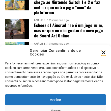
chega ao Nintendo Switch 1 e 2 e faz
melhor que outro jogo “mon” da
plataforma
ANÁLISE
2 semanas ago
Echoes of Aincrad nao é um jogo ruim,
mas or que eu não gostei do novo jogo
de Sword Art Online
ANÁLISE
3 semanas ago
Jogos Amados e Odiados do Sonic: Os
Gerenciar Consentimento de
Maiores Acertos e Erros da SEGA
Cookies
Para fornecer as melhores experiências, usamos tecnologias como
cookies para armazenar e/ou acessar informações do dispositivo. O
consentimento para essas tecnologias nos permitirá processar dados
como comportamento de navegação ou IDs exclusivos neste site. Não
consentir ou retirar o consentimento pode afetar negativamente certos
recursos e funções.
Aceitar
ROBERTO KARLOS
COLABORADORES
POLÍTICA DE PRIVACIDADE
Negar