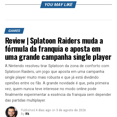
Grupo do Face: /gamers brasil
YOU MAY LIKE
Lives na Twitch e Facebook: /rkplay
Contato Profissional: contato.roberto94@gmail.com
#rkplay #roblox #sonic
GAMES
Review | Splatoon Raiders muda a
HISTORIA DE FAN GAMES SONIC
fórmula da franquia e aposta em
Playlist
uma grande campanha single player
O que é ROBLOX ?
A Nintendo resolveu tirar Splatoon da zona de conforto com
Roblox (anteriormente estilizado como ROBLOX) é um
Splatoon Raiders, um jogo que aposta em uma campanha
single player muito mais robusta e que já está dividindo
MMORPG e MMOSG baseado em mundo aberto,
opiniões entre os fãs. A grande novidade é que, pela primeira
multiplataforma e simulação do multiverso, que permite
vez, quem nunca teve interesse no modo online pode
jogadores criarem seus próprios mundos virtuais
finalmente experimentar a essência da franquia sem depender
(places) e projetar seus próprios jogos dentro da
das partidas multiplayer.
plataforma digital.[1]
Published
4 dias ago
on
3 de agosto de 2026
By
Rk
Roblox possui mais de 500.000 criadores de jogos e 700