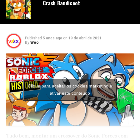
Crash Bandicoot
Published
5 anos ago
on
19 de abril de 2021
By
Woo
Clique para aceitar os cookies marketing e
ativar este conteúdo
Tudo bem, montar um crossover do Sonic Forces com