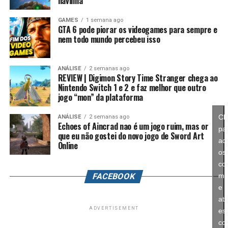
navinha
espaço para expandir esse universo com uma campanha
mais ambiciosa e cheia de conteúdo. Caso a recepção dos
GAMES
1 semana ago
GTA 6 pode piorar os videogames para sempre e
jogadores seja positiva, é bem possível que a Nintendo
nem todo mundo percebeu isso
continue investindo nesse formato e transforme o modo
história em um dos pilares da série daqui para frente.
ANÁLISE
2 semanas ago
REVIEW | Digimon Story Time Stranger chega ao
No fim das contas, fica a sensação de que Splatoon
Nintendo Switch 1 e 2 e faz melhor que outro
Raiders funciona como um grande laboratório para o
jogo “mon” da plataforma
futuro da franquia. A Nintendo parece estar testando
novas mecânicas, um mundo mais aberto, sistemas de
Cl
ANÁLISE
2 semanas ago
Echoes of Aincrad nao é um jogo ruim, mas or
progressão e uma campanha muito mais ambiciosa para
pa
que eu não gostei do novo jogo de Sword Art
entender como os jogadores vão reagir. Se a recepção
ace
Online
for positiva, é bem possível que muitas dessas ideias
os
sejam levadas para um futuro
Splatoon 4
.
co
FACEBOOK
ma
e
ati
ADVERTISEMENT
es
co