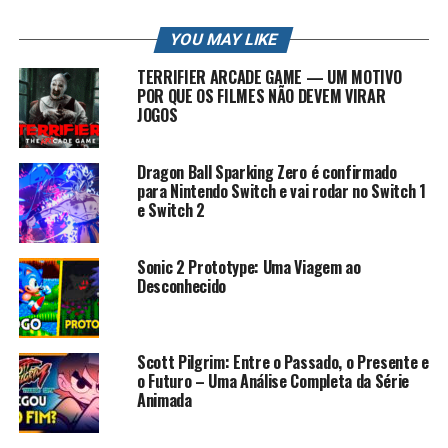
Twitter: /robertocarlosfj
Insta: /robertocarlosfj
YOU MAY LIKE
Page do Face: /rkplayss
TERRIFIER ARCADE GAME — UM MOTIVO
Grupo do Face: /gamers brasil
POR QUE OS FILMES NÃO DEVEM VIRAR
Lives na Twitch e Facebook: /rkplay
JOGOS
Contato Profissional: contato.roberto94@gmail.com
Dragon Ball Sparking Zero é confirmado
para Nintendo Switch e vai rodar no Switch 1
#rkplay #ScottPilgrim #HISTORIADOSJOGOS
e Switch 2
PLAYLIST HISTORIA DOS JOGOS
Sonic 2 Prototype: Uma Viagem ao
Vídeo mencionado
Desconhecido
Mais sobre ScottPilgrim
Scott Pilgrim: Entre o Passado, o Presente e
Quem é fã da HQ Scott Pilgrim vs. The World já deve ter
o Futuro – Uma Análise Completa da Série
ouvido falar do jogo homônimo que foi lançado
Animada
originalmente no PS3 e Xbox 360 em 2010. Ele foi
removido das lojas digitais após alguns anos, mas caso