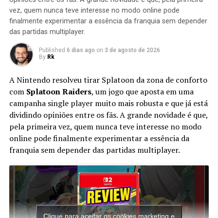
Definitivamente é uma boa oportunidade para matar a
vez, quem nunca teve interesse no modo online pode
saudades do jogo ou até para experimentá-lo pela
finalmente experimentar a essência da franquia sem depender
primeira vez. Comente se já lutou com Scott e seus
das partidas multiplayer.
amigos nesse clássico!
Published
6 dias ago
on
3 de agosto de 2026
By
Rk
RELATED TOPICS:
REFERENCIAS
RKPLAY
SCOTT PILGRIM
A Nintendo resolveu tirar Splatoon da zona de conforto
com
Splatoon Raiders
, um jogo que aposta em uma
UP NEXT
SONIC JAM GAME.COM é o jogo que VOCE NÃO MERECE
campanha single player muito mais robusta e que já está
JOGAR
dividindo opiniões entre os fãs. A grande novidade é que,
pela primeira vez, quem nunca teve interesse no modo
DON'T MISS
14 PERSONAGENS novos SONIC RB2 modo ENCORE |
online pode finalmente experimentar a essência da
SONICVERSO
franquia sem depender das partidas multiplayer.
Clique para aceitar os cookies marketing e