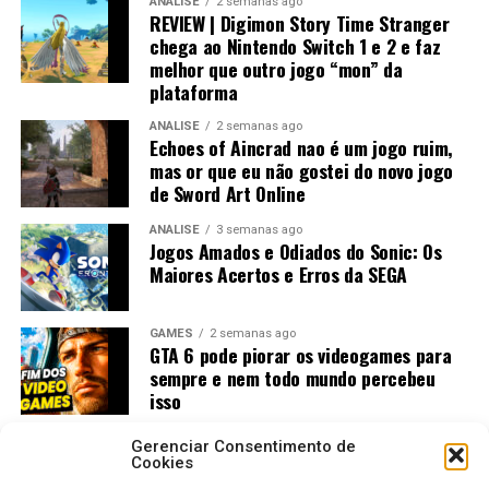
ANÁLISE
2 semanas ago
REVIEW | Digimon Story Time Stranger
chega ao Nintendo Switch 1 e 2 e faz
melhor que outro jogo “mon” da
plataforma
ANÁLISE
2 semanas ago
Echoes of Aincrad nao é um jogo ruim,
mas or que eu não gostei do novo jogo
de Sword Art Online
ANÁLISE
3 semanas ago
Jogos Amados e Odiados do Sonic: Os
Maiores Acertos e Erros da SEGA
GAMES
2 semanas ago
GTA 6 pode piorar os videogames para
sempre e nem todo mundo percebeu
isso
Gerenciar Consentimento de
Cookies