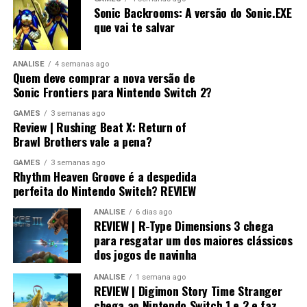
Sonic Backrooms: A versão do Sonic.EXE
que vai te salvar
ANÁLISE
4 semanas ago
Quem deve comprar a nova versão de
Sonic Frontiers para Nintendo Switch 2?
GAMES
3 semanas ago
Review | Rushing Beat X: Return of
Brawl Brothers vale a pena?
GAMES
3 semanas ago
Rhythm Heaven Groove é a despedida
perfeita do Nintendo Switch? REVIEW
ANÁLISE
6 dias ago
REVIEW | R-Type Dimensions 3 chega
para resgatar um dos maiores clássicos
dos jogos de navinha
ANÁLISE
1 semana ago
REVIEW | Digimon Story Time Stranger
chega ao Nintendo Switch 1 e 2 e faz