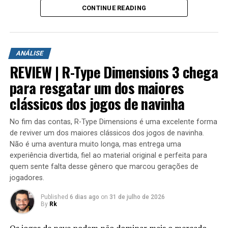
CONTINUE READING
A aventura leva o jogador para ilhas inéditas e diferentes
ambientes para explorar. Durante a campanha é
ANÁLISE
possível encontrar novas armas, aprimorar os
REVIEW | R-Type Dimensions 3 chega
equipamentos com upgrades e completar diversas
missões que variam bastante em estrutura. Algumas
para resgatar um dos maiores
colocam o jogador contra grandes hordas de inimigos
clássicos dos jogos de navinha
em áreas abertas, enquanto outras acontecem em
regiões subterrâneas repletas de desafios, incluindo
No fim das contas, R-Type Dimensions é uma excelente forma
inimigos mais poderosos e torres que precisam ser
de reviver um dos maiores clássicos dos jogos de navinha.
destruídas dentro de um limite de tempo para que a
Não é uma aventura muito longa, mas entrega uma
missão seja concluída.
experiência divertida, fiel ao material original e perfeita para
quem sente falta desse gênero que marcou gerações de
jogadores.
Published
6 dias ago
on
31 de julho de 2026
By
Rk
Os jogos de nave podem não dominar mais o mercado