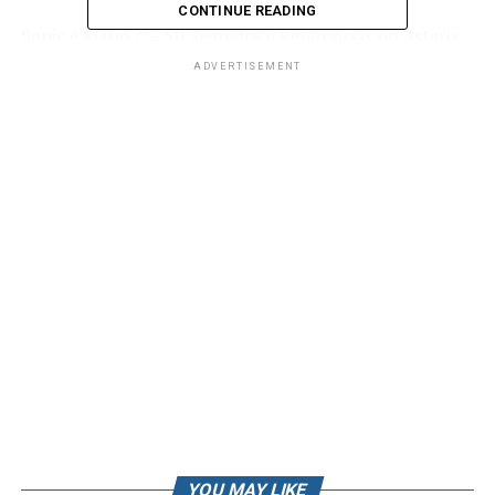
CONTINUE READING
Sonic e Mario ?! – 50 Segredos e Referencias no Asterix
XXL 2
ADVERTISEMENT
Espero que gostem!
Credito
arte de Arte do carneiro
edicao @gabrilbarge
gameplay gravado em live no canal @RkPlay JOGA
Seja Membro do canal
https://www.youtube.com/channel/UCVmxV-_ds-
UJeVC7w7AYQTQ/join
Me siga nas redes sociais:
Twitter: /robertocarlosfj
Insta: /robertocarlosfj
Page do Face: /rkplayss
YOU MAY LIKE