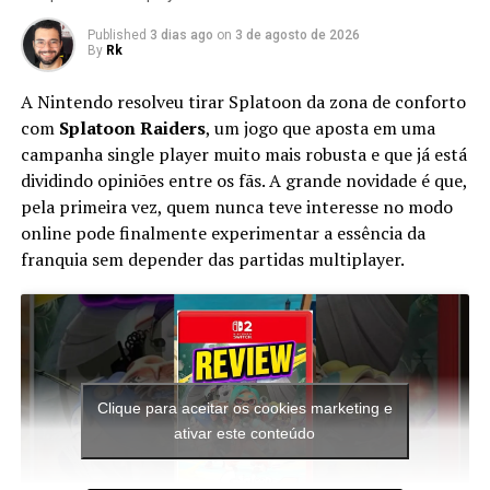
inspirações de personagens de outros jogos, e a capa é
semelhante às da série Grand Theft Auto.
Published
3 dias ago
on
3 de agosto de 2026
By
Rk
A Nintendo resolveu tirar Splatoon da zona de conforto
RELATED TOPICS:
ASTERIX
com
Splatoon Raiders
, um jogo que aposta em uma
campanha single player muito mais robusta e que já está
UP NEXT
Mario Plumber Journey é o MELHOR Jogo Mario para
dividindo opiniões entre os fãs. A grande novidade é que,
CELULAR
pela primeira vez, quem nunca teve interesse no modo
online pode finalmente experimentar a essência da
DON'T MISS
Sonic 2 Dissiped – O Final Triste do Tails
franquia sem depender das partidas multiplayer.
Clique para aceitar os cookies marketing e
ativar este conteúdo