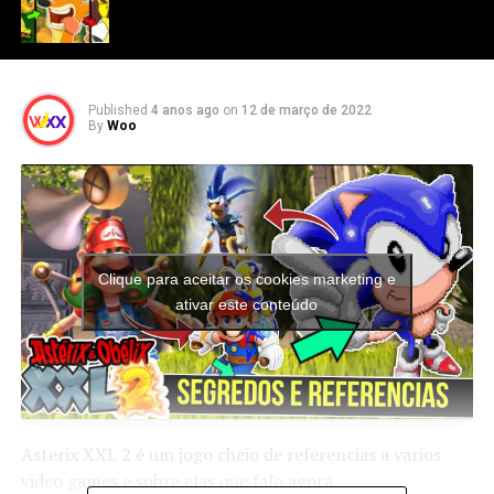
Published
4 anos ago
on
12 de março de 2022
By
Woo
Clique para aceitar os cookies marketing e
ativar este conteúdo
Asterix XXL 2 é um jogo cheio de referencias a varios
video games e sobre elas que falo agora