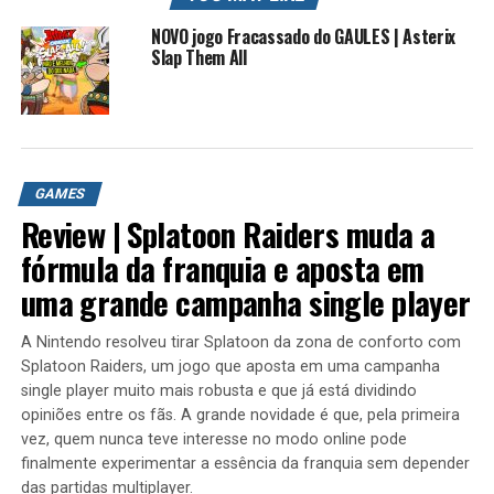
Grupo do Face: /gamers brasil
NOVO jogo Fracassado do GAULES | Asterix
Lives na Twitch e Facebook: /rkplay
Slap Them All
Contato Profissional: contato.roberto94@gmail.com
#rkplay #asterix
Asterix & Obelix XXL 2: Mission Las Vegum é um
videogame de ação lançado em 2005 para computador,
GAMES
PlayStation 2, PlayStation Portable e Nintendo DS, é a
Review | Splatoon Raiders muda a
continuação do jogo Asterix & Obelix XXL.[1] É baseado
fórmula da franquia e aposta em
na série de quadrinhos Asterix. Existem muitas
uma grande campanha single player
inspirações de personagens de outros jogos, e a capa é
semelhante às da série Grand Theft Auto.
A Nintendo resolveu tirar Splatoon da zona de conforto com
Asterix & Obelix XXL 2: Mission Las Vegum é um
Splatoon Raiders, um jogo que aposta em uma campanha
single player muito mais robusta e que já está dividindo
videogame de ação lançado em 2005 para computador,
opiniões entre os fãs. A grande novidade é que, pela primeira
PlayStation 2, PlayStation Portable e Nintendo DS, é a
vez, quem nunca teve interesse no modo online pode
continuação do jogo Asterix & Obelix XXL.[1] É baseado
finalmente experimentar a essência da franquia sem depender
na série de quadrinhos Asterix. Existem muitas
das partidas multiplayer.