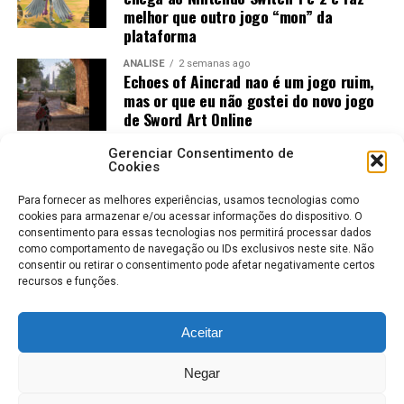
melhor que outro jogo “mon” da
plataforma
ANÁLISE
2 semanas ago
Echoes of Aincrad nao é um jogo ruim,
mas or que eu não gostei do novo jogo
de Sword Art Online
ANÁLISE
2 semanas ago
Gerenciar Consentimento de
Jogos Amados e Odiados do Sonic: Os
Cookies
Maiores Acertos e Erros da SEGA
Para fornecer as melhores experiências, usamos tecnologias como
cookies para armazenar e/ou acessar informações do dispositivo. O
consentimento para essas tecnologias nos permitirá processar dados
como comportamento de navegação ou IDs exclusivos neste site. Não
consentir ou retirar o consentimento pode afetar negativamente certos
recursos e funções.
Aceitar
ROBERTO KARLOS
COLABORADORES
POLÍTICA DE PRIVACIDADE
Negar
TERMOS DE USO