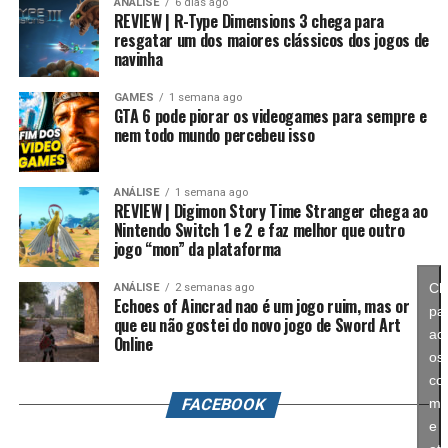
importante para o futuro da franquia. Durante muitos
ANÁLISE
6 dias ago
REVIEW | R-Type Dimensions 3 chega para
anos, Splatoon foi visto principalmente como um jogo
resgatar um dos maiores clássicos dos jogos de
competitivo, mas Splatoon Raiders mostra que existe
navinha
espaço para expandir esse universo com uma campanha
mais ambiciosa e cheia de conteúdo. Caso a recepção dos
GAMES
1 semana ago
GTA 6 pode piorar os videogames para sempre e
jogadores seja positiva, é bem possível que a Nintendo
nem todo mundo percebeu isso
continue investindo nesse formato e transforme o modo
história em um dos pilares da série daqui para frente.
ANÁLISE
1 semana ago
REVIEW | Digimon Story Time Stranger chega ao
No fim das contas, fica a sensação de que Splatoon
Nintendo Switch 1 e 2 e faz melhor que outro
Raiders funciona como um grande laboratório para o
jogo “mon” da plataforma
futuro da franquia. A Nintendo parece estar testando
novas mecânicas, um mundo mais aberto, sistemas de
Cl
ANÁLISE
2 semanas ago
Echoes of Aincrad nao é um jogo ruim, mas or
progressão e uma campanha muito mais ambiciosa para
pa
que eu não gostei do novo jogo de Sword Art
entender como os jogadores vão reagir. Se a recepção
ace
Online
for positiva, é bem possível que muitas dessas ideias
os
sejam levadas para um futuro
Splatoon 4
.
co
FACEBOOK
ma
e