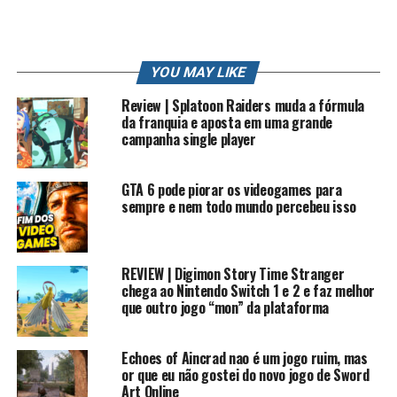
Me siga nas redes sociais:
Twitter: /robertocarlosfj
Insta: /robertocarlosfj
YOU MAY LIKE
Page do Face: /rkplayss
Review | Splatoon Raiders muda a fórmula
Grupo do Face: /gamers brasil
da franquia e aposta em uma grande
Lives na Twitch e Facebook: /rkplay
campanha single player
Contato Profissional: contato.roberto94@gmail.com
#rkplay #historiasonic #sonicexe
GTA 6 pode piorar os videogames para
sempre e nem todo mundo percebeu isso
EPISODIOS SONIC EXE
Mais sobre Sonic exe e Among US
REVIEW | Digimon Story Time Stranger
chega ao Nintendo Switch 1 e 2 e faz melhor
Sonic.exe originou-se como um Creepypasta por Sir JC a
que outro jogo “mon” da plataforma
hiena visto aqui sobre um homem chamado Tom, que
recebe um CD bizarro no correio de seu amigo Kyle, que
Echoes of Aincrad nao é um jogo ruim, mas
não tem sido ouvido em um tempo. Desconsiderando o
or que eu não gostei do novo jogo de Sword
bilhete de Kyle dizendo-lhe para destruir o CD, Tom o
Art Online