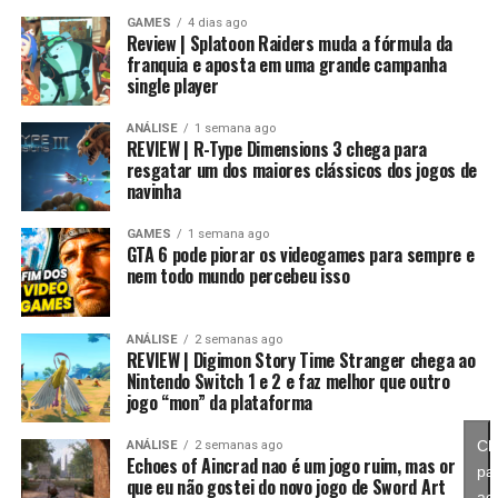
gerações de jogadores.
GAMES
4 dias ago
Review | Splatoon Raiders muda a fórmula da
franquia e aposta em uma grande campanha
single player
Essa mudança também pode representar um passo
importante para o futuro da franquia. Durante muitos
ANÁLISE
1 semana ago
REVIEW | R-Type Dimensions 3 chega para
anos, Splatoon foi visto principalmente como um jogo
resgatar um dos maiores clássicos dos jogos de
competitivo, mas Splatoon Raiders mostra que existe
navinha
espaço para expandir esse universo com uma campanha
mais ambiciosa e cheia de conteúdo. Caso a recepção dos
GAMES
1 semana ago
GTA 6 pode piorar os videogames para sempre e
jogadores seja positiva, é bem possível que a Nintendo
nem todo mundo percebeu isso
continue investindo nesse formato e transforme o modo
história em um dos pilares da série daqui para frente.
ANÁLISE
2 semanas ago
REVIEW | Digimon Story Time Stranger chega ao
No fim das contas, fica a sensação de que Splatoon
Nintendo Switch 1 e 2 e faz melhor que outro
Raiders funciona como um grande laboratório para o
jogo “mon” da plataforma
futuro da franquia. A Nintendo parece estar testando
novas mecânicas, um mundo mais aberto, sistemas de
Cl
ANÁLISE
2 semanas ago
Echoes of Aincrad nao é um jogo ruim, mas or
progressão e uma campanha muito mais ambiciosa para
pa
que eu não gostei do novo jogo de Sword Art
entender como os jogadores vão reagir. Se a recepção
ace