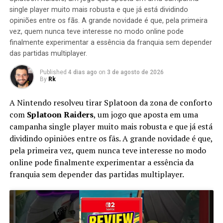
eletrônicos. O preço baixo e a diversão foram elogiados,
single player muito mais robusta e que já está dividindo
mas a jogabilidade como tripulante recebeu críticas. A
opiniões entre os fãs. A grande novidade é que, pela primeira
versão para dispositivos móveis, apesar de gratuita,
vez, quem nunca teve interesse no modo online pode
recebeu críticas em relação à estabilidade e
finalmente experimentar a essência da franquia sem depender
propagandas.
das partidas multiplayer.
Published
4 dias ago
on
3 de agosto de 2026
Among Us é um jogo multijogador de quatro a dez
By
Rk
jogadores. Um a três desses jogadores são
aleatoriamente escolhidos para serem impostores,
A Nintendo resolveu tirar Splatoon da zona de conforto
enquanto os outros são tripulantes. O jogo pode ocorrer
com
Splatoon Raiders
, um jogo que aposta em uma
em um dos três mapas: uma nave (The Skeld), um
campanha single player muito mais robusta e que já está
edifício-sede (Mira HQ) ou uma base planetária
dividindo opiniões entre os fãs. A grande novidade é que,
(Polus).Os tripulantes recebem tarefas para completar
pela primeira vez, quem nunca teve interesse no modo
no mapa na forma de minigames, consistindo em
online pode finalmente experimentar a essência da
trabalho de manutenção em sistemas vitais, como
franquia sem depender das partidas multiplayer.
religação elétrica e abastecimento de motores. Os
impostores recebem uma lista falsa de tarefas para se
misturar aos companheiros de tripulação e têm a
capacidade de sabotar os sistemas do mapa, atravessar