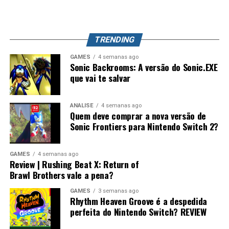
exploração, evolução de equipamentos e o competitivo
que já conquistou milhões de jogadores ao redor do
mundo. Splatoon Raiders pode até parecer um spin-off,
TRENDING
mas também pode representar o primeiro passo para a
maior evolução que a série já teve.
GAMES
4 semanas ago
Sonic Backrooms: A versão do Sonic.EXE
que vai te salvar
ANÁLISE
4 semanas ago
Quem deve comprar a nova versão de
Sonic Frontiers para Nintendo Switch 2?
GAMES
4 semanas ago
Review | Rushing Beat X: Return of
Brawl Brothers vale a pena?
GAMES
3 semanas ago
Rhythm Heaven Groove é a despedida
perfeita do Nintendo Switch? REVIEW