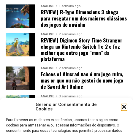
ANÁLISE
1 semana ago
REVIEW | R-Type Dimensions 3 chega
para resgatar um dos maiores clássicos
dos jogos de navinha
ANÁLISE
2 semanas ago
REVIEW | Digimon Story Time Stranger
chega ao Nintendo Switch 1 e 2 e faz
melhor que outro jogo “mon” da
plataforma
ANÁLISE
2 semanas ago
Echoes of Aincrad nao é um jogo ruim,
mas or que eu não gostei do novo jogo
de Sword Art Online
ANÁLISE
3 semanas ago
Jogos Amados e Odiados do Sonic: Os
Gerenciar Consentimento de
Maiores Acertos e Erros da SEGA
Cookies
Para fornecer as melhores experiências, usamos tecnologias como
cookies para armazenar e/ou acessar informações do dispositivo. O
consentimento para essas tecnologias nos permitirá processar dados