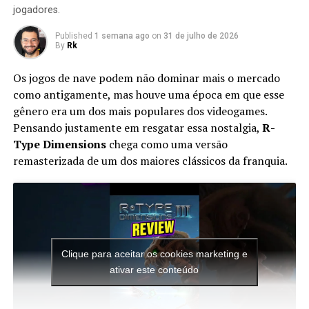
SONIC.EXE BUT ITS LITERAL AMUNG US
jogadores.
TAILS SONIC EXE REMAKE
Published
1 semana ago
on
31 de julho de 2026
UP NEXT
By
Rk
BEN 10 POWER TRIP retorno TRIUNFAL ou DECEPÇÃO!?
Os jogos de nave podem não dominar mais o mercado
DON'T MISS
SONIC GENERATIONS foi CANELADO pelos FANS de SONIC
como antigamente, mas houve uma época em que esse
gênero era um dos mais populares dos videogames.
Pensando justamente em resgatar essa nostalgia,
R-
Type Dimensions
chega como uma versão
remasterizada de um dos maiores clássicos da franquia.
Apesar do foco na experiência solo, o multiplayer
continua presente. Você pode chamar amigos para
participar das missões ou entrar nas salas de outros
jogadores para completar sessões cooperativas e
conquistar recompensas adicionais, aumentando ainda
mais a longevidade da aventura.
Clique para aceitar os cookies marketing e
ativar este conteúdo
O mais interessante é que toda essa estrutura faz o jogo
parecer uma porta de entrada para novos jogadores.