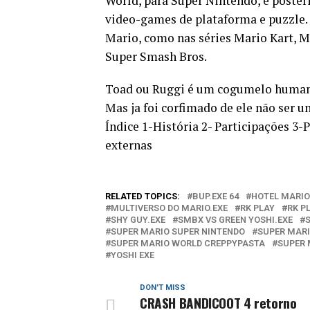
World, para Super Nintendo, e posteri
video-games de plataforma e puzzle. 
Mario, como nas séries Mario Kart, Ma
Super Smash Bros.
Toad ou Ruggi é um cogumelo humanó
Mas ja foi corfimado de ele não ser 
Índice 1-História 2- Participações 3-
externas
RELATED TOPICS:
BUP.EXE 64
HOTEL MARIO
MULTIVERSO DO MARIO.EXE
RK PLAY
RK P
SHY GUY.EXE
SMBX VS GREEN YOSHI.EXE
SUPER MARIO SUPER NINTENDO
SUPER MARI
SUPER MARIO WORLD CREPPYPASTA
SUPER 
YOSHI EXE
DON'T MISS
CRASH BANDICOOT 4 retorno