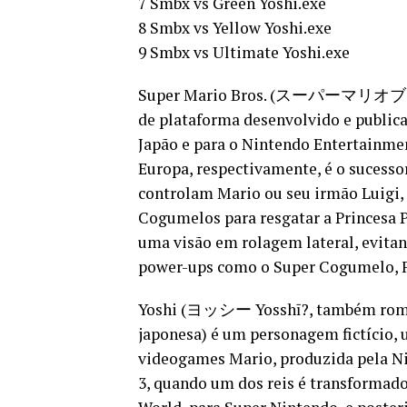
7 Smbx vs Green Yoshi.exe
8 Smbx vs Yellow Yoshi.exe
9 Smbx vs Ultimate Yoshi.exe
Super Mario Bros. (スーパーマリオブラザー
de plataforma desenvolvido e public
Japão e para o Nintendo Entertainme
Europa, respectivamente, é o sucessor
controlam Mario ou seu irmão Luigi,
Cogumelos para resgatar a Princesa 
uma visão em rolagem lateral, evita
power-ups como o Super Cogumelo, F
Yoshi (ヨッシー Yosshī?, também roman
japonesa) é um personagem fictício, 
videogames Mario, produzida pela Ni
3, quando um dos reis é transformado