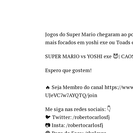
Jogos do Super Mario chegaram ao pon
mais focados em yoshi exe ou Toads 
SUPER MARIO vs YOSHI exe 😈| CA
Espero que gostem!
🔥 Seja Membro do canal https://w
UJeVC7w7AYQTQ/join
Me siga nas redes sociais: 👇
🐦 Twitter: /robertocarlosfj
📷 Insta: /robertocarlosfj