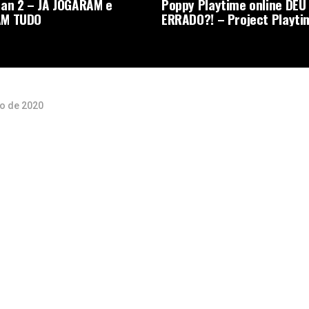
an 2 – JA JOGARAM e
Poppy Playtime online DEU
M TUDO
ERRADO?! – Project Playti
ro de 2020