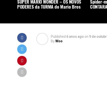
SUPER MARIO WONDER – OS NOVOS
Spider-m
PODERES da TURMA do Mario Bros
CONTARA
Published
6 anos ago
on
9 de outub
By
Woo