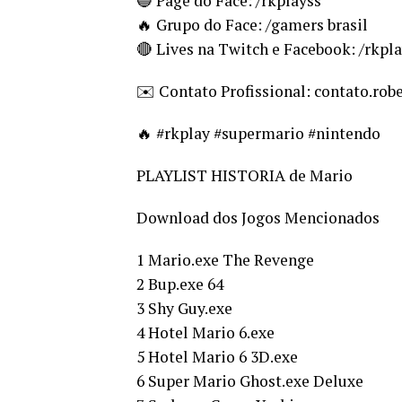
🔵 Page do Face: /rkplayss
🔥 Grupo do Face: /gamers brasil
🔴 Lives na Twitch e Facebook: /rkpl
✉️ Contato Profissional: contato.r
🔥 #rkplay #supermario #nintendo
PLAYLIST HISTORIA de Mario
Download dos Jogos Mencionados
1 Mario.exe The Revenge
2 Bup.exe 64
3 Shy Guy.exe
4 Hotel Mario 6.exe
5 Hotel Mario 6 3D.exe
6 Super Mario Ghost.exe Deluxe