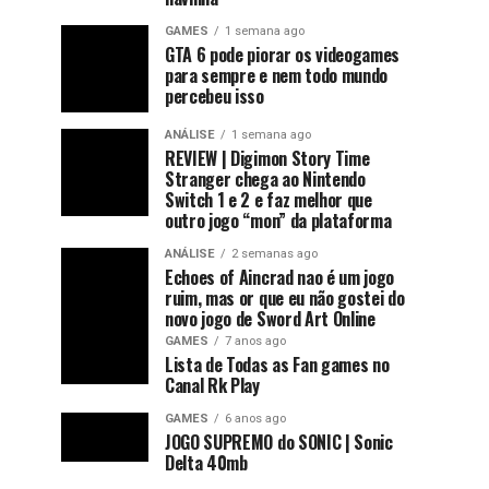
GAMES
1 semana ago
GTA 6 pode piorar os videogames
para sempre e nem todo mundo
percebeu isso
ANÁLISE
1 semana ago
REVIEW | Digimon Story Time
Stranger chega ao Nintendo
Switch 1 e 2 e faz melhor que
outro jogo “mon” da plataforma
ANÁLISE
2 semanas ago
Echoes of Aincrad nao é um jogo
ruim, mas or que eu não gostei do
novo jogo de Sword Art Online
GAMES
7 anos ago
Lista de Todas as Fan games no
Canal Rk Play
GAMES
6 anos ago
JOGO SUPREMO do SONIC | Sonic
Delta 40mb