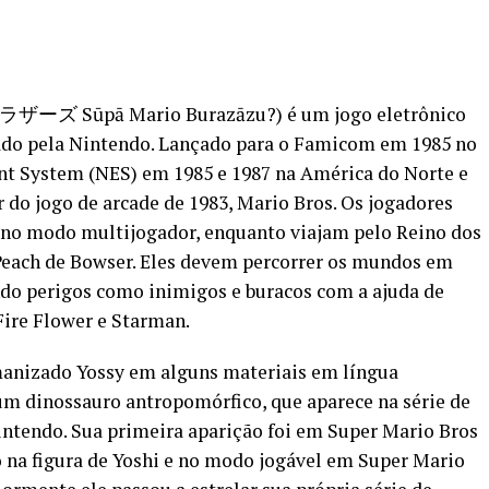
ズ Sūpā Mario Burazāzu?) é um jogo eletrônico
ado pela Nintendo. Lançado para o Famicom em 1985 no
nt System (NES) em 1985 e 1987 na América do Norte e
 do jogo de arcade de 1983, Mario Bros. Os jogadores
 no modo multijogador, enquanto viajam pelo Reino dos
Peach de Bowser. Eles devem percorrer os mundos em
ndo perigos como inimigos e buracos com a ajuda de
ire Flower e Starman.
izado Yossy em alguns materiais em língua
um dinossauro antropomórfico, que aparece na série de
ntendo. Sua primeira aparição foi em Super Mario Bros
 na figura de Yoshi e no modo jogável em Super Mario