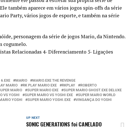
ormente ele passou a estrelar sua própria série de
Ele também aparece em vários jogos spin-offs da série
rio Party, vários jogos de esporte, e também na série
ide, personagem da série de jogos Mario, da Nintendo.
um cogumelo.
Pistas Relacionadas 4- Diferenciamento 5- Ligações
 6.EXE
MARIO
MARIO.EXE THE REVENGE
LAY MARIO
RK PLAY MARIO EXE
RKPLAY
ROBERTO
SUPER MARIO
SUPER MARIO EXE
SUPER MARIO GHOST.EXE DELUXE
O VS YOSHI
SUPER MARIO VS YOSHI EXE
SUPER MARIO WORLD
MARIO YOSHI
SUPER MARIO YOSHI.EXE
VINGANÇA DO YOSHI
UP NEXT
SONIC GENERATIONS foi CANELADO