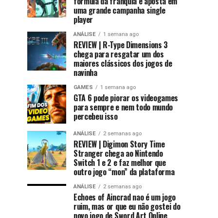
fórmula da franquia e aposta em
uma grande campanha single
player
ANÁLISE
1 semana ago
REVIEW | R-Type Dimensions 3
chega para resgatar um dos
maiores clássicos dos jogos de
navinha
GAMES
1 semana ago
GTA 6 pode piorar os videogames
para sempre e nem todo mundo
percebeu isso
ANÁLISE
2 semanas ago
REVIEW | Digimon Story Time
Stranger chega ao Nintendo
Switch 1 e 2 e faz melhor que
outro jogo “mon” da plataforma
ANÁLISE
2 semanas ago
Echoes of Aincrad nao é um jogo
ruim, mas or que eu não gostei do
novo jogo de Sword Art Online