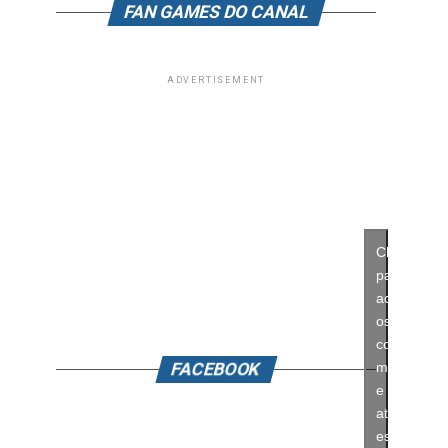
FAN GAMES DO CANAL
ADVERTISEMENT
Clique
para
aceitar
os
cookies
FACEBOOK
marketing
e
ativar
este