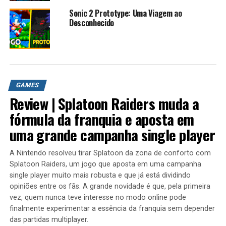
A possibilidade de jogar com Vile, que inclui mais de 40
Sonic 2 Prototype: Uma Viagem ao
armas, músicas diferentes, mudanças nas fases e local
Desconhecido
dos inimigos.
Vile Mode
Vile Mode se passa na visão de Vile, que aparentemente
se passa em uma linha do tempo diferente já que muitas
GAMES
coisas que acontecem na história de X não se encontram
Review | Splatoon Raiders muda a
aqui, como o Sacrifício de Zero e o uso das armaduras na
fórmula da franquia e aposta em
primeira e penúltima fases do jogo. nesse modo ele
nunca se aliou a Sigma e pretende destruir os 8
uma grande campanha single player
Mavericks, X, e Sigma pra dominar o mundo.
A Nintendo resolveu tirar Splatoon da zona de conforto com
Vile no inicio só tem três armas. Com o progresso do
Splatoon Raiders, um jogo que aposta em uma campanha
jogador, Vile adquire novas armas, como X.
single player muito mais robusta e que já está dividindo
opiniões entre os fãs. A grande novidade é que, pela primeira
Vile carrega até três armas, são elas do tipo:
vez, quem nunca teve interesse no modo online pode
finalmente experimentar a essência da franquia sem depender
Shoulder
das partidas multiplayer.