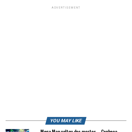
? Seja Membro do canal
ADVERTISEMENT
https://gaming.youtube.com/user/rkplayofficial/live?
action=sponsor
Me siga nas redes sociais: ?
? Twitter: /robertocarlosfj
? Insta: /robertocarlosfj
? Page do Face: /rkplayss
? Grupo do Face: /gamers brasil
? Lives na Twitch e Facebook: /rkplay
Contato Profissional: contato.roberto94@gmail.com
? #rkplay #historiamegaman #robertokarlos
Mega Man Maverick Hunter X (ou conhecido como
Irregular Hunter X (イレギュラーハンターX) no Japão, é
uma adaptação em 3D para PSP do jogo original Mega
YOU MAY LIKE
Man X do Super Nintendo, lançado originalmente em
Mega Man voltou dos mortos – Conheça