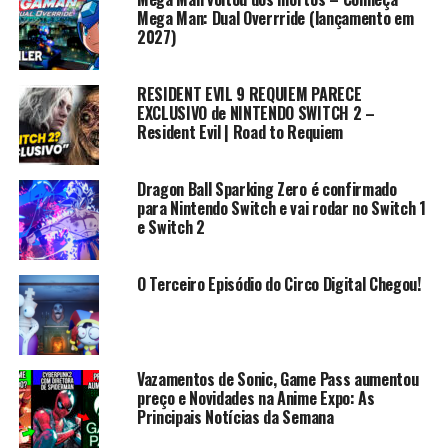
dezembro de 2005 no Japão e em 2006 nos EUA e na
Mega Man: Dual Overrride (lançamento em
Europa,também foi lançado para Playstation Network
2027)
em 29 de Outubro de 2009 como complemento baixável,
RESIDENT EVIL 9 REQUIEM PARECE
Novidades
EXCLUSIVO de NINTENDO SWITCH 2 –
Gráficos refeitos em 3D, mas mantendo a jogabilidade
Resident Evil | Road to Requiem
original;
Músicas remixadas;
Dragon Ball Sparking Zero é confirmado
Efeitos sonoros diferentes, similares aos de Mega Man
para Nintendo Switch e vai rodar no Switch 1
X8;
e Switch 2
O Buster de Zero é diferente. A versão da cápsula faz
como o de SNES, enquanto a de Zero dá uma tiro-
O Terceiro Episódio do Circo Digital Chegou!
explosão vermelho;
Uma história e final refeitos;
Vozes dos(as) Personagens;
Cápsulas Escondidas em lugares diferentes;
Vazamentos de Sonic, Game Pass aumentou
Adição de animes e um OVA, intitulado “The Day of
preço e Novidades na Anime Expo: As
Sigma”;
Principais Notícias da Semana
Fases de Sigma mudadas;