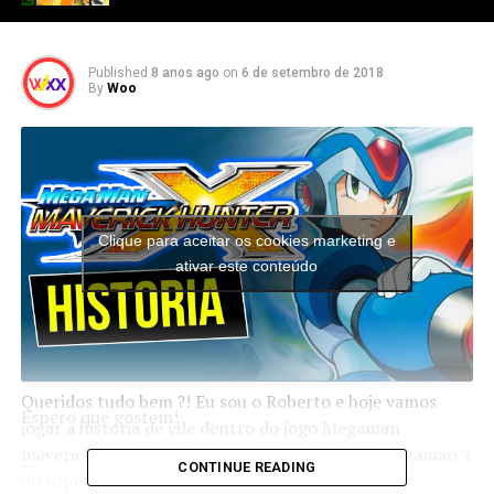
Published
8 anos ago
on
6 de setembro de 2018
By
Woo
Clique para aceitar os cookies marketing e
ativar este conteúdo
Queridos tudo bem ?! Eu sou o Roberto e hoje vamos
Espero que gostem!
jogar a historia de vile dentro do jogo Megaman
maverick hunter x do psp. que é o remake do megaman x
—
CONTINUE READING
do super nintendo