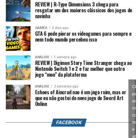
REVIEW | R-Type Dimensions 3 chega para
anos, Splatoon foi visto principalmente como um jogo
resgatar um dos maiores clássicos dos jogos de
competitivo, mas Splatoon Raiders mostra que existe
navinha
espaço para expandir esse universo com uma campanha
mais ambiciosa e cheia de conteúdo. Caso a recepção dos
GAMES
6 dias ago
GTA 6 pode piorar os videogames para sempre e
jogadores seja positiva, é bem possível que a Nintendo
nem todo mundo percebeu isso
continue investindo nesse formato e transforme o modo
história em um dos pilares da série daqui para frente.
ANÁLISE
1 semana ago
REVIEW | Digimon Story Time Stranger chega ao
No fim das contas, fica a sensação de que Splatoon
Nintendo Switch 1 e 2 e faz melhor que outro
Raiders funciona como um grande laboratório para o
jogo “mon” da plataforma
futuro da franquia. A Nintendo parece estar testando
novas mecânicas, um mundo mais aberto, sistemas de
Cl
ANÁLISE
2 semanas ago
Echoes of Aincrad nao é um jogo ruim, mas or
progressão e uma campanha muito mais ambiciosa para
pa
que eu não gostei do novo jogo de Sword Art
entender como os jogadores vão reagir. Se a recepção
ace
Online
for positiva, é bem possível que muitas dessas ideias
os
sejam levadas para um futuro
Splatoon 4
.
co
FACEBOOK
ma
e
ati