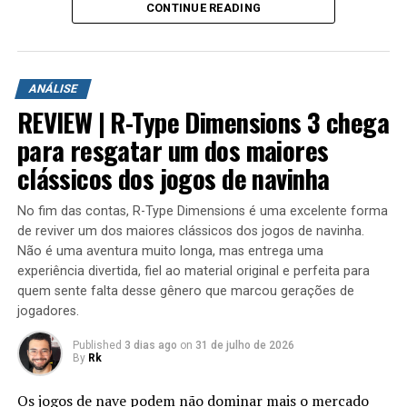
CONTINUE READING
Após alguns meses do lançamento do jogo, Keiji Inafune
tinha revelado que estava trabalhando em um projeto de
A aventura leva o jogador para ilhas inéditas e diferentes
refazer os primeiros seis títulos da série Mega Man X
ambientes para explorar. Durante a campanha é
para as plataformas da nova geração de Video Games,
ANÁLISE
possível encontrar novas armas, aprimorar os
projeto esse que nunca viu a luz do dia, devido ao pouco
REVIEW | R-Type Dimensions 3 chega
equipamentos com upgrades e completar diversas
tempo e ao fracasso de Mega Man Maverick Hunter X.
missões que variam bastante em estrutura. Algumas
para resgatar um dos maiores
colocam o jogador contra grandes hordas de inimigos
clássicos dos jogos de navinha
em áreas abertas, enquanto outras acontecem em
RELATED TOPICS:
AVENTURA
CAPCOM
HISTÓRIA DE
regiões subterrâneas repletas de desafios, incluindo
HISTORIA MEGA MAN X
HISTORIA MEGAMAN X
No fim das contas, R-Type Dimensions é uma excelente forma
HISTORIA VILE DO MEGAMAN X
JOGO DE AÇÃO
MEGA MAN
inimigos mais poderosos e torres que precisam ser
de reviver um dos maiores clássicos dos jogos de navinha.
MEGA MAN MARVERICK HUNTER X
MEGA MAN X
destruídas dentro de um limite de tempo para que a
Não é uma aventura muito longa, mas entrega uma
MEGA MAN X (VIDEO GAME SERIES)
MEGAMAN
missão seja concluída.
MEGAMAN E ZERO
MEGAMAN VS VILE
experiência divertida, fiel ao material original e perfeita para
MEGAMAN X HISTORIA
MEGAMAN X MARVERICK HUNTER
quem sente falta desse gênero que marcou gerações de
MEGAMAN X SAGA
MORTE DE MEGAMAN
RKPLAY
jogadores.
ROCKMAN
ROCKMAN X
RPG
SAGA MEGAMAN X
VILE
VILE VS MEGAMAN X
VILE VS MEGAMAN ZERO
Published
3 dias ago
on
31 de julho de 2026
VILE VS ZERO
ZERO
ロックマン X
By
Rk
UP NEXT
NOVO MEGAMAN ESTA FICANDO OTIMO | INICIO DE
Os jogos de nave podem não dominar mais o mercado