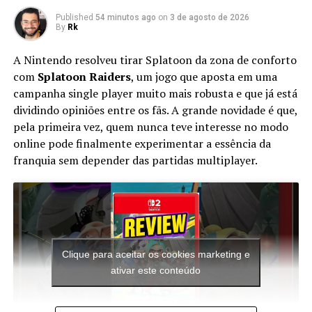
Pode disparar bumerangues, tiros e lasers;
Published
54 minutos ago
on
3 de agosto de 2026
By
Rk
Arm
Pode disparar vulcans, mísseis e dispara seu braço como
A Nintendo resolveu tirar Splatoon da zona de conforto
um mini-foguete;
com
Splatoon Raiders
, um jogo que aposta em uma
campanha single player muito mais robusta e que já está
Leg
dividindo opiniões entre os fãs. A grande novidade é que,
Pode disparar napalms, esferas de energia e lança-
pela primeira vez, quem nunca teve interesse no modo
chamas.
online pode finalmente experimentar a essência da
franquia sem depender das partidas multiplayer.
Extra
Mega Man X: O Boomerang Cutter corta os tentáculos
de Launch Octopus e a tromba de Flame Mammoth;
Vile: Os bumerangues do Vile fazem a mesma coisa dos
de X e ao completar o jogo e carregá-lo, você poderá
Clique para aceitar os cookies marketing e
escolher as armas, mas dessa vez elas terão munição
ativar este conteúdo
ilimitada. A jogabilidade continua como a de sempre.
Sequencias