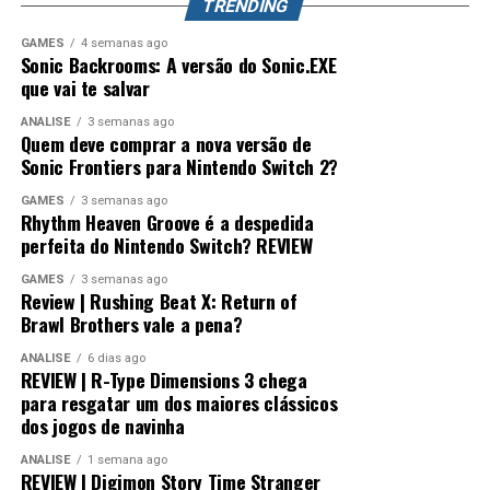
dos personagens.
TRENDING
que já conquistou milhões de jogadores ao redor do
mundo. Splatoon Raiders pode até parecer um spin-off,
GAMES
4 semanas ago
Sonic Backrooms: A versão do Sonic.EXE
mas também pode representar o primeiro passo para a
que vai te salvar
maior evolução que a série já teve.
ANÁLISE
3 semanas ago
Quem deve comprar a nova versão de
Sonic Frontiers para Nintendo Switch 2?
GAMES
3 semanas ago
Rhythm Heaven Groove é a despedida
perfeita do Nintendo Switch? REVIEW
GAMES
3 semanas ago
Review | Rushing Beat X: Return of
Desempenho impressionante no
Brawl Brothers vale a pena?
Switch 2 e um verdadeiro milagre no
ANÁLISE
6 dias ago
REVIEW | R-Type Dimensions 3 chega
Switch 1
para resgatar um dos maiores clássicos
dos jogos de navinha
Visualmente, o jogo impressiona bastante.
ANÁLISE
1 semana ago
REVIEW | Digimon Story Time Stranger