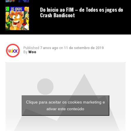
Do Inicio ao FIM – de Todos os jogos do
Crash Bandicoot
Published
7 anos ago
on
11 de setembro de 2019
By
Woo
Clique para aceitar os cookies marketing e
ativar este conteúdo