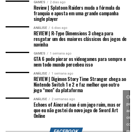
GAMES
2 dias ago
Review | Splatoon Raiders muda a fórmula da
Na prática, um Digimon pode voltar para sua forma
franquia e aposta em uma grande campanha
inicial, mantendo um potencial muito maior. Conforme
single player
Essa mudança também pode representar um passo
você repete esse processo, desbloqueia novas linhas
importante para o futuro da franquia. Durante muitos
ANÁLISE
6 dias ago
evolutivas e aumenta bastante os atributos, permitindo
REVIEW | R-Type Dimensions 3 chega para
anos, Splatoon foi visto principalmente como um jogo
alcançar formas como Campeão, Ultimate e Mega com
resgatar um dos maiores clássicos dos jogos de
competitivo, mas Splatoon Raiders mostra que existe
navinha
estatísticas cada vez melhores.
espaço para expandir esse universo com uma campanha
GAMES
1 semana ago
mais ambiciosa e cheia de conteúdo. Caso a recepção dos
É um sistema profundo que recompensa quem gosta de
GTA 6 pode piorar os videogames para sempre e
jogadores seja positiva, é bem possível que a Nintendo
nem todo mundo percebeu isso
montar equipes fortes e experimentar diferentes
continue investindo nesse formato e transforme o modo
árvores evolutivas.
ANÁLISE
1 semana ago
história em um dos pilares da série daqui para frente.
REVIEW | Digimon Story Time Stranger chega ao
Nintendo Switch 1 e 2 e faz melhor que outro
No fim das contas, fica a sensação de que Splatoon
jogo “mon” da plataforma
Raiders funciona como um grande laboratório para o
Cl
ANÁLISE
2 semanas ago
futuro da franquia. A Nintendo parece estar testando
Echoes of Aincrad nao é um jogo ruim, mas or
pa
que eu não gostei do novo jogo de Sword Art
novas mecânicas, um mundo mais aberto, sistemas de
ace
Online
progressão e uma campanha muito mais ambiciosa para
os
entender como os jogadores vão reagir. Se a recepção
co
FACEBOOK
ma
for positiva, é bem possível que muitas dessas ideias