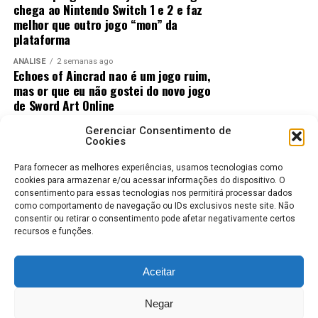
chega ao Nintendo Switch 1 e 2 e faz
No
Nintendo Switch 2
, a qualidade gráfica
melhor que outro jogo “mon” da
praticamente não fica devendo em relação às versões de
plataforma
PlayStation 5 e Xbox, entregando uma experiência
muito próxima dos consoles mais potentes.
ANÁLISE
2 semanas ago
Echoes of Aincrad nao é um jogo ruim,
mas or que eu não gostei do novo jogo
de Sword Art Online
ANÁLISE
2 semanas ago
Gerenciar Consentimento de
Jogos Amados e Odiados do Sonic: Os
Cookies
Maiores Acertos e Erros da SEGA
Para fornecer as melhores experiências, usamos tecnologias como
cookies para armazenar e/ou acessar informações do dispositivo. O
consentimento para essas tecnologias nos permitirá processar dados
como comportamento de navegação ou IDs exclusivos neste site. Não
consentir ou retirar o consentimento pode afetar negativamente certos
recursos e funções.
Já no
Nintendo Switch 1
, o trabalho de otimização
merece elogios. Naturalmente existem reduções na
Aceitar
ROBERTO KARLOS
COLABORADORES
POLÍTICA DE PRIVACIDADE
qualidade das texturas e alguns ajustes gráficos, mas o
Negar
resultado final continua muito bonito.
TERMOS DE USO