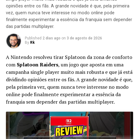
Assim, o iPhone 11 possui 6,1 polegadas e vem com o
opiniões entre os fãs. A grande novidade é que, pela primeira
entalhe parte frontal, por conta dos sensores do Face
vez, quem nunca teve interesse no modo online pode
ID.
finalmente experimentar a essência da franquia sem depender
das partidas multiplayer.
Em 2019, a linha iPhone conta com novas opções de
Published
2 dias ago
on
3 de agosto de 2026
cores, tais como violeta, branco, verde, amarelo, preto e
By
Rk
vermelho.
A Nintendo resolveu tirar Splatoon da zona de conforto
A mudança para a câmera traseira dupla muda a
com
Splatoon Raiders
, um jogo que aposta em uma
impressão que temos do iPhone 11, que lembra muitos
campanha single player muito mais robusta e que já está
dos aparelhos da Huawei e, recentemente, da Motorola.
dividindo opiniões entre os fãs. A grande novidade é que,
Agora, o dispositivo possui uma lente ultra-angular.
pela primeira vez, quem nunca teve interesse no modo
online pode finalmente experimentar a essência da
iPhone 11 Pro e iPhone Pro Max
franquia sem depender das partidas multiplayer.
Já o iPhone Pro foi anunciado com câmera tripla, que
ocupa boa parte da traseira do aparelho, porém, o visual
pode não cair nas graças de todos os usuários – assim
como aconteceu com o entalhe na parte frontal da tela