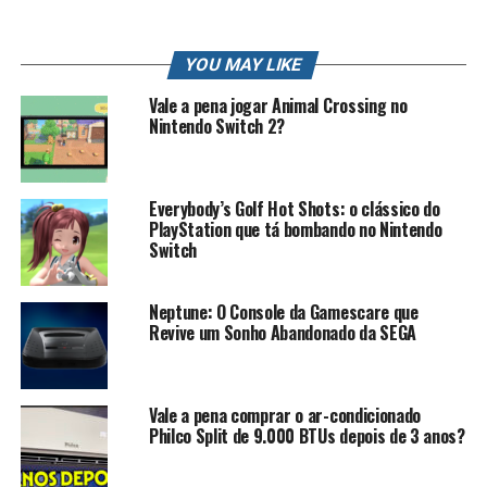
Siga nos no Instagram!
robertocarlosfj
YOU MAY LIKE
Contato Profissional: contato.roberto94@gmail.com
Vale a pena jogar Animal Crossing no
Nintendo Switch 2?
celular #iphone
#robertokarlos
Everybody’s Golf Hot Shots: o clássico do
PlayStation que tá bombando no Nintendo
Mais Sobre Iphone 11 , Iphone 11 pro, Iphone 11 MAX
Switch
O novo iPhone 11 se torna realidade: a Apple anunciou
Neptune: O Console da Gamescare que
nesta terça-feira (10) a nova linha de celulares, com
Revive um Sonho Abandonado da SEGA
preço entre US$ 699 e US$ 1.099 nos Estados Unidos. O
trio composto também por iPhone 11 Pro e iPhone 11
Pro Max chega ao mercado no dia 20 de setembro, com
Vale a pena comprar o ar-condicionado
pré-venda a partir do dia 13. Além dos telefones, foram
Philco Split de 9.000 BTUs depois de 3 anos?
anunciados o Apple Watch 5, o novo iPad de 10,2
polegadas e o preço do serviço Apple TV Plus, espécie