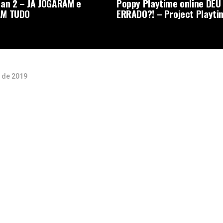
an 2 – JA JOGARAM e
Poppy Playtime online DEU
M TUDO
ERRADO?! – Project Playti
 de 2019