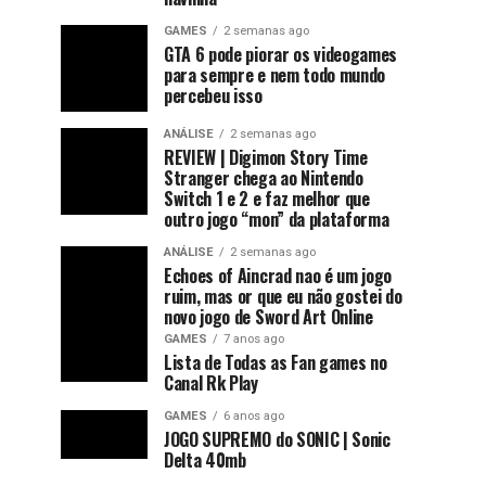
GAMES
2 semanas ago
GTA 6 pode piorar os videogames
para sempre e nem todo mundo
percebeu isso
ANÁLISE
2 semanas ago
REVIEW | Digimon Story Time
Stranger chega ao Nintendo
Switch 1 e 2 e faz melhor que
outro jogo “mon” da plataforma
ANÁLISE
2 semanas ago
Echoes of Aincrad nao é um jogo
ruim, mas or que eu não gostei do
novo jogo de Sword Art Online
GAMES
7 anos ago
Lista de Todas as Fan games no
Canal Rk Play
GAMES
6 anos ago
JOGO SUPREMO do SONIC | Sonic
Delta 40mb