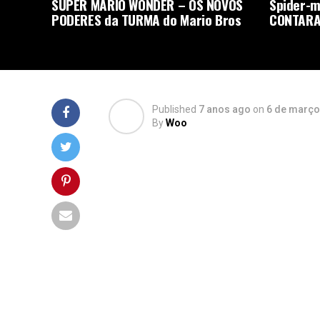
SUPER MARIO WONDER – OS NOVOS
Spider-m
PODERES da TURMA do Mario Bros
CONTARA
Published
7 anos ago
on
6 de março
By
Woo