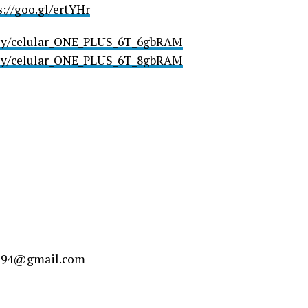
s://goo.gl/ertYHr
t.ly/celular_ONE_PLUS_6T_6gbRAM
t.ly/celular_ONE_PLUS_6T_8gbRAM
rto94@gmail.com