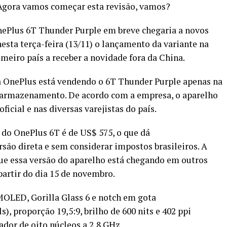
Agora vamos começar esta revisão, vamos?
ePlus 6T Thunder Purple em breve chegaria a novos
nesta terça-feira (13/11) o lançamento da variante na
imeiro país a receber a novidade fora da China.
 a OnePlus está vendendo o 6T Thunder Purple apenas na
 armazenamento. De acordo com a empresa, o aparelho
ficial e nas diversas varejistas do país.
 do OnePlus 6T é de US$ 575, o que dá
ão direta e sem considerar impostos brasileiros. A
ue essa versão do aparelho está chegando em outros
artir do dia 15 de novembro.
MOLED, Gorilla Glass 6 e notch em gota
), proporção 19,5:9, brilho de 600 nits e 402 ppi
dor de oito núcleos a 2,8 GHz