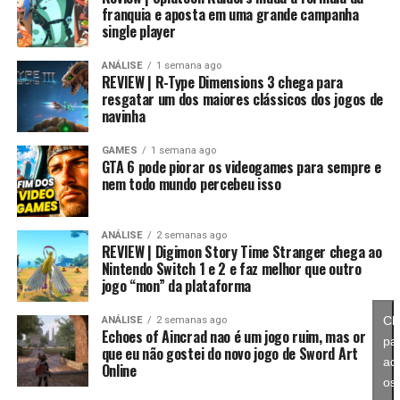
franquia e aposta em uma grande campanha
single player
Essa mudança também pode representar um passo
importante para o futuro da franquia. Durante muitos
ANÁLISE
1 semana ago
REVIEW | R-Type Dimensions 3 chega para
anos, Splatoon foi visto principalmente como um jogo
resgatar um dos maiores clássicos dos jogos de
competitivo, mas Splatoon Raiders mostra que existe
navinha
espaço para expandir esse universo com uma campanha
mais ambiciosa e cheia de conteúdo. Caso a recepção dos
GAMES
1 semana ago
GTA 6 pode piorar os videogames para sempre e
jogadores seja positiva, é bem possível que a Nintendo
nem todo mundo percebeu isso
continue investindo nesse formato e transforme o modo
história em um dos pilares da série daqui para frente.
ANÁLISE
2 semanas ago
REVIEW | Digimon Story Time Stranger chega ao
No fim das contas, fica a sensação de que Splatoon
Nintendo Switch 1 e 2 e faz melhor que outro
Raiders funciona como um grande laboratório para o
jogo “mon” da plataforma
futuro da franquia. A Nintendo parece estar testando
novas mecânicas, um mundo mais aberto, sistemas de
Cl
ANÁLISE
2 semanas ago
Echoes of Aincrad nao é um jogo ruim, mas or
progressão e uma campanha muito mais ambiciosa para
pa
que eu não gostei do novo jogo de Sword Art
entender como os jogadores vão reagir. Se a recepção
ace
Online
for positiva, é bem possível que muitas dessas ideias
os