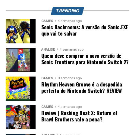
mundo. Splatoon Raiders pode até parecer um spin-off,
TRENDING
mas também pode representar o primeiro passo para a
maior evolução que a série já teve.
GAMES
4 semanas ago
Sonic Backrooms: A versão do Sonic.EXE
que vai te salvar
ANÁLISE
4 semanas ago
Quem deve comprar a nova versão de
Sonic Frontiers para Nintendo Switch 2?
GAMES
3 semanas ago
Rhythm Heaven Groove é a despedida
perfeita do Nintendo Switch? REVIEW
GAMES
4 semanas ago
Review | Rushing Beat X: Return of
Brawl Brothers vale a pena?