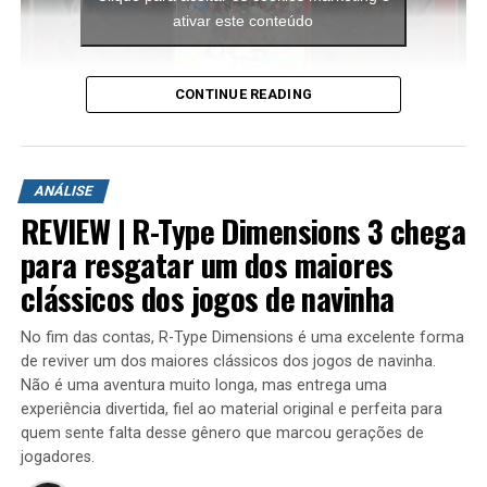
ativar este conteúdo
CONTINUE READING
A aventura leva o jogador para ilhas inéditas e diferentes
ambientes para explorar. Durante a campanha é
ANÁLISE
possível encontrar novas armas, aprimorar os
REVIEW | R-Type Dimensions 3 chega
equipamentos com upgrades e completar diversas
missões que variam bastante em estrutura. Algumas
para resgatar um dos maiores
colocam o jogador contra grandes hordas de inimigos
clássicos dos jogos de navinha
em áreas abertas, enquanto outras acontecem em
regiões subterrâneas repletas de desafios, incluindo
No fim das contas, R-Type Dimensions é uma excelente forma
inimigos mais poderosos e torres que precisam ser
de reviver um dos maiores clássicos dos jogos de navinha.
destruídas dentro de um limite de tempo para que a
Não é uma aventura muito longa, mas entrega uma
missão seja concluída.
experiência divertida, fiel ao material original e perfeita para
quem sente falta desse gênero que marcou gerações de
jogadores.