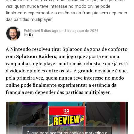
positivas; o jogo foi elogiado por seus gráficos e design
vez, quem nunca teve interesse no modo online pode
geral, mas os críticos notaram a falta de inovação do
finalmente experimentar a essência da franquia sem depender
jogo.
das partidas multiplayer.
Published
5 dias ago
on
3 de agosto de 2026
By
Rk
RELATED TOPICS:
HISTORIA DOS JOGOS
A Nintendo resolveu tirar Splatoon da zona de conforto
UP NEXT
SEGREDO ASSUSTADOR de Friday Night Funkin
com
Splatoon Raiders
, um jogo que aposta em uma
campanha single player muito mais robusta e que já está
DON'T MISS
SONIC 2 com o MIGHTY e RAY | Sonic 2 Mania Plus
dividindo opiniões entre os fãs. A grande novidade é que,
pela primeira vez, quem nunca teve interesse no modo
online pode finalmente experimentar a essência da
franquia sem depender das partidas multiplayer.
Clique para aceitar os cookies marketing e