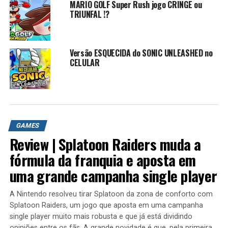
MARIO GOLF Super Rush jogo CRINGE ou
console portátil. O jogo atua como uma sequência
TRIUNFAL !?
alternativa para os quatro primeiros jogos de linha
principal, e sua história centra-se em um enredo para
encolher a Terra pelo antagonista principal, Doutor Neo
Versão ESQUECIDA do SONIC UNLEASHED no
Cortex, através do uso de uma arma gigantesca chamada
CELULAR
“Minimizador Planetário”. O protagonista da história,
Crash Bandicoot,deve reunir cristais para alimentar um
dispositivo que devolverá a Terra ao seu tamanho
adequado, derrotando o Doutor Cortex e seus servos ao
longo do caminho.
GAMES
Review | Splatoon Raiders muda a
O jogo surgiu de um acordo entre a Universal Interactive
fórmula da franquia e aposta em
Studios e a Konami que lhes permitiu produzir e publicar
(respectivamente) um jogo crash bandicoot para
uma grande campanha single player
sistemas de jogos portáteis de última geração, acabando
com a exclusividade da franquia para consoles
A Nintendo resolveu tirar Splatoon da zona de conforto com
produzidos pela Sony. Reações críticas a Crash
Splatoon Raiders, um jogo que aposta em uma campanha
Bandicoot: The Huge Adventure foram geralmente
single player muito mais robusta e que já está dividindo
opiniões entre os fãs. A grande novidade é que, pela primeira