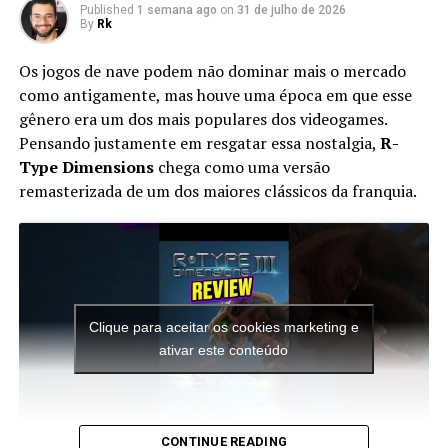
Published
1 semana ago
on
31 de julho de 2026
By
Rk
Os jogos de nave podem não dominar mais o mercado
como antigamente, mas houve uma época em que esse
gênero era um dos mais populares dos videogames.
Pensando justamente em resgatar essa nostalgia,
R-
Type Dimensions
chega como uma versão
remasterizada de um dos maiores clássicos da franquia.
Apesar do foco na experiência solo, o multiplayer
continua presente. Você pode chamar amigos para
participar das missões ou entrar nas salas de outros
jogadores para completar sessões cooperativas e
conquistar recompensas adicionais, aumentando ainda
mais a longevidade da aventura.
Clique para aceitar os cookies marketing e
ativar este conteúdo
O mais interessante é que toda essa estrutura faz o jogo
parecer uma porta de entrada para novos jogadores.
Para quem conhece apenas os Splatoon tradicionais, a
sensação é de que a campanha original da série acabou
CONTINUE READING