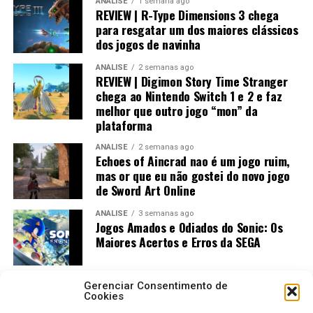
ANÁLISE
1 semana ago
REVIEW | R-Type Dimensions 3 chega
para resgatar um dos maiores clássicos
dos jogos de navinha
ANÁLISE
2 semanas ago
REVIEW | Digimon Story Time Stranger
chega ao Nintendo Switch 1 e 2 e faz
melhor que outro jogo “mon” da
plataforma
ANÁLISE
2 semanas ago
Echoes of Aincrad nao é um jogo ruim,
mas or que eu não gostei do novo jogo
de Sword Art Online
ANÁLISE
3 semanas ago
Jogos Amados e Odiados do Sonic: Os
Maiores Acertos e Erros da SEGA
Gerenciar Consentimento de
Cookies