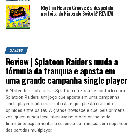
Historia de Sonic 1 https://youtu.be/GzL9-XRMHwI
Rhythm Heaven Groove é a despedida
Historia de Sonic CD https://youtu.be/52ff02U8tnw
perfeita do Nintendo Switch? REVIEW
Sonic 1 e 2 do master system
https://youtu.be/LptAcsYlGSo
Sonic 3d Blast https://youtu.be/2MjgwZmMENI
Sonic 4 episode 1 e Episode 2
https://youtu.be/KAvTxAo3b98
GAMES
Review | Splatoon Raiders muda a
Sonic COLORS https://youtu.be/BqPqrhNcL3Y
fórmula da franquia e aposta em
SONIC GENERATIONS 3ds
uma grande campanha single player
https://youtu.be/25fivCNADXg
Sonic Lost world https://youtu.be/jnjiWVZm-RU
A Nintendo resolveu tirar Splatoon da zona de conforto com
Splatoon Raiders, um jogo que aposta em uma campanha
Shadow the hedgehog https://youtu.be/_DdntO7XCag
single player muito mais robusta e que já está dividindo
Tails adventure https://youtu.be/OQ6_Yt30j8A
opiniões entre os fãs. A grande novidade é que, pela primeira
LEGO SONIC https://youtu.be/tB-KqoCbVtE
vez, quem nunca teve interesse no modo online pode
finalmente experimentar a essência da franquia sem depender
Sonic Mania é um jogo eletrônico side-scrolling de
das partidas multiplayer.
plataforma desenvolvido pela PagodaWest Games e