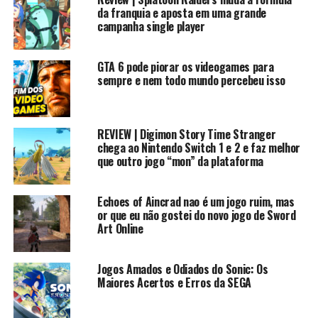
Contato Profissional: contato.roberto94@gmail.com
da franquia e aposta em uma grande
campanha single player
? #rkplay #historiasonic #sonic
GTA 6 pode piorar os videogames para
sempre e nem todo mundo percebeu isso
Sonic.exe O inicio https://youtu.be/9zhpLnHeWUY
Sonic.exe 2 , o retorno https://youtu.be/IMQCsSsMt4Y
REVIEW | Digimon Story Time Stranger
Sonic Fear https://youtu.be/UzaucXiLJOk
chega ao Nintendo Switch 1 e 2 e faz melhor
que outro jogo “mon” da plataforma
Sonic Fear 2 https://youtu.be/ZbDhbl0BHKg
Sunky the game https://youtu.be/vOd4W5m_4Bc
Echoes of Aincrad nao é um jogo ruim, mas
SUnky 2 a volta do ouriço zueiro
or que eu não gostei do novo jogo de Sword
Art Online
https://youtu.be/Vs69PW7gfeo
HISTORIA DE SONIC
Jogos Amados e Odiados do Sonic: Os
Maiores Acertos e Erros da SEGA