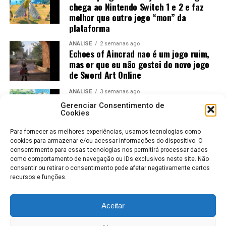
chega ao Nintendo Switch 1 e 2 e faz
melhor que outro jogo “mon” da
plataforma
ANÁLISE
2 semanas ago
Echoes of Aincrad nao é um jogo ruim,
mas or que eu não gostei do novo jogo
de Sword Art Online
ANÁLISE
3 semanas ago
Jogos Amados e Odiados do Sonic: Os
Gerenciar Consentimento de
Maiores Acertos e Erros da SEGA
Cookies
Para fornecer as melhores experiências, usamos tecnologias como
cookies para armazenar e/ou acessar informações do dispositivo. O
consentimento para essas tecnologias nos permitirá processar dados
como comportamento de navegação ou IDs exclusivos neste site. Não
consentir ou retirar o consentimento pode afetar negativamente certos
recursos e funções.
Aceitar
ROBERTO KARLOS
COLABORADORES
POLÍTICA DE PRIVACIDADE