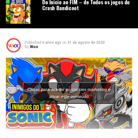
Do Inicio ao FIM – de Todos os jogos do
Crash Bandicoot
Published
6 anos ago
on
31 de agosto de 2020
By
Woo
Clique para aceitar os cookies marketing e
ativar este conteúdo