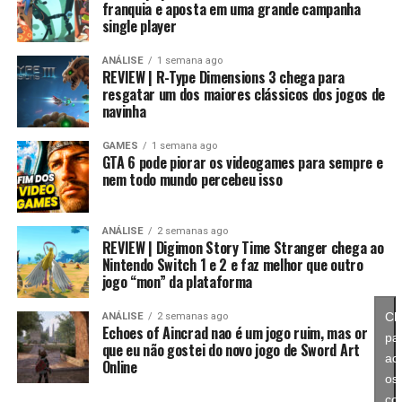
franquia e aposta em uma grande campanha
single player
Essa mudança também pode representar um passo
importante para o futuro da franquia. Durante muitos
ANÁLISE
1 semana ago
REVIEW | R-Type Dimensions 3 chega para
anos, Splatoon foi visto principalmente como um jogo
resgatar um dos maiores clássicos dos jogos de
competitivo, mas Splatoon Raiders mostra que existe
navinha
espaço para expandir esse universo com uma campanha
mais ambiciosa e cheia de conteúdo. Caso a recepção dos
GAMES
1 semana ago
GTA 6 pode piorar os videogames para sempre e
jogadores seja positiva, é bem possível que a Nintendo
nem todo mundo percebeu isso
continue investindo nesse formato e transforme o modo
história em um dos pilares da série daqui para frente.
ANÁLISE
2 semanas ago
REVIEW | Digimon Story Time Stranger chega ao
No fim das contas, fica a sensação de que Splatoon
Nintendo Switch 1 e 2 e faz melhor que outro
Raiders funciona como um grande laboratório para o
jogo “mon” da plataforma
futuro da franquia. A Nintendo parece estar testando
novas mecânicas, um mundo mais aberto, sistemas de
Cl
ANÁLISE
2 semanas ago
Echoes of Aincrad nao é um jogo ruim, mas or
progressão e uma campanha muito mais ambiciosa para
pa
que eu não gostei do novo jogo de Sword Art
entender como os jogadores vão reagir. Se a recepção
ace
Online
for positiva, é bem possível que muitas dessas ideias
os
sejam levadas para um futuro
Splatoon 4
.
co