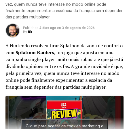
vez, quem nunca teve interesse no modo online pode
Metal Sonic é um robô criado por Dr. Eggman que possui
finalmente experimentar a essência da franquia sem depender
as mesmas habilidades de Sonic. Ele aparece pela
das partidas multiplayer.
primeira vez em Sonic the Hedgehog CD com a missão
de ir ao passado
Published
4 dias ago
on
3 de agosto de 2026
By
Rk
Nack the Weasel,Sega (1994). Manual de instrução de
A Nintendo resolveu tirar Splatoon da zona de conforto
Sonic the Hedgehog: Triple Trouble’conhecido como
com
Splatoon Raiders
, um jogo que aposta em uma
Fang the Sniper no Japão, Sega (1994).
campanha single player muito mais robusta e que já está
dividindo opiniões entre os fãs. A grande novidade é que,
pela primeira vez, quem nunca teve interesse no modo
RELATED TOPICS:
CANAL RKPLAY
HISTORIA SONIC
INIMIGOS DO SONIC
METAL SONIC
RIVAIS DO SONIC
online pode finalmente experimentar a essência da
RK PLAY
RK PLAY INIMIGOS DO SONIC
RK PLAY SONIC
franquia sem depender das partidas multiplayer.
RKPLAY
ROBERTO
SHADOW
SONIC
SONIC COLORS NEGA WISP
SONIC DEADLY SIX
SONIC EGGMAN NEGA
SONIC FORCES INFINITE
SONIC MEPHILES
SONIC ROBOTNIK
SONIC THE HEDGEHOG
SONICVERSO
TODAS OS INIMIGOS DO SONIC
TODAS OS INIMIGOS DO UNIVERSO SONIC
TODOS OS INIMIGOS DOS JOGOS SONIC
Clique para aceitar os cookies marketing e
UP NEXT