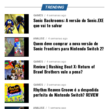
mundo. Splatoon Raiders pode até parecer um spin-off,
TRENDING
mas também pode representar o primeiro passo para a
maior evolução que a série já teve.
GAMES
4 semanas ago
Sonic Backrooms: A versão do Sonic.EXE
que vai te salvar
ANÁLISE
4 semanas ago
Quem deve comprar a nova versão de
Sonic Frontiers para Nintendo Switch 2?
GAMES
4 semanas ago
Review | Rushing Beat X: Return of
Brawl Brothers vale a pena?
GAMES
3 semanas ago
Rhythm Heaven Groove é a despedida
perfeita do Nintendo Switch? REVIEW
ANÁLISE
1 semana ago