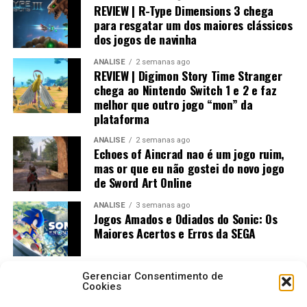
REVIEW | R-Type Dimensions 3 chega
para resgatar um dos maiores clássicos
dos jogos de navinha
ANÁLISE
2 semanas ago
REVIEW | Digimon Story Time Stranger
chega ao Nintendo Switch 1 e 2 e faz
melhor que outro jogo “mon” da
plataforma
ANÁLISE
2 semanas ago
Echoes of Aincrad nao é um jogo ruim,
mas or que eu não gostei do novo jogo
de Sword Art Online
ANÁLISE
3 semanas ago
Jogos Amados e Odiados do Sonic: Os
Maiores Acertos e Erros da SEGA
Gerenciar Consentimento de
Cookies