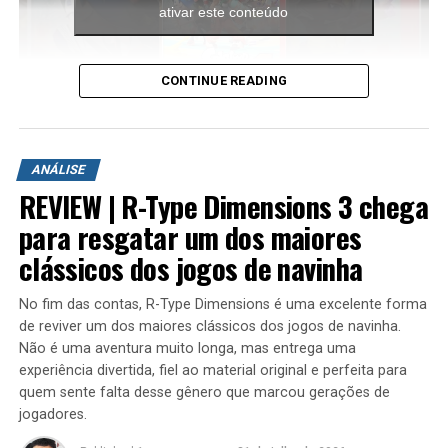
ativar este conteúdo
BEN 10 OMINIVERSO deu ERRADO | HISTORIA Ben 10
Ominiverse 2
DON'T MISS
CONTINUE READING
SONIC 1 do MEGA DRIVE GANHOU HACKS INCRÍVEIS
A aventura leva o jogador para ilhas inéditas e diferentes
ambientes para explorar. Durante a campanha é
ANÁLISE
possível encontrar novas armas, aprimorar os
REVIEW | R-Type Dimensions 3 chega
equipamentos com upgrades e completar diversas
missões que variam bastante em estrutura. Algumas
para resgatar um dos maiores
colocam o jogador contra grandes hordas de inimigos
clássicos dos jogos de navinha
em áreas abertas, enquanto outras acontecem em
regiões subterrâneas repletas de desafios, incluindo
No fim das contas, R-Type Dimensions é uma excelente forma
inimigos mais poderosos e torres que precisam ser
de reviver um dos maiores clássicos dos jogos de navinha.
destruídas dentro de um limite de tempo para que a
Não é uma aventura muito longa, mas entrega uma
missão seja concluída.
experiência divertida, fiel ao material original e perfeita para
quem sente falta desse gênero que marcou gerações de
jogadores.