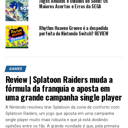
Jogos Amados e Odiados do Sonic: Os
Sonic the Hedgehog tentando pegar as Esmeralda do
Maiores Acertos e Erros da SEGA
Caos e transformando todos os animais em robôs. Ele é
um gênio auto-proclamado, contudo ele pode ser
considerado como um, pois tem um QI de 300.
Rhythm Heaven Groove é a despedida
perfeita do Nintendo Switch? REVIEW
Dr. Eggman Nega
Eggman do mundo alternativo de Blazer, é tão cruel e
peverso quanto o Eggman da Terra.
Mephiles the Dark
GAMES
Review | Splatoon Raiders muda a
Mephiles the Dark é um vilão da série de jogos Sonic the
fórmula da franquia e aposta em
Hedgehog.
uma grande campanha single player
Um ser maligno e cruel que não mede esforços para
antigir seus objetivos, nem que tenha de destruir a tudo
A Nintendo resolveu tirar Splatoon da zona de conforto com
Splatoon Raiders, um jogo que aposta em uma campanha
e todos que atrapalharem o seu caminho, tem sua
single player muito mais robusta e que já está dividindo
primeira e única aparição em Sonic 2006.
opiniões entre os fãs. A grande novidade é que, pela primeira