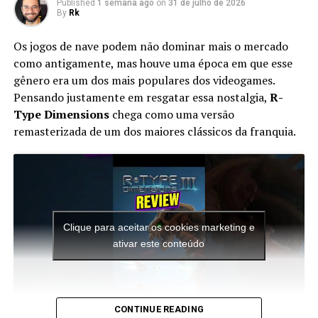
Published
1 semana ago
on
31 de julho de 2026
By
Rk
Os jogos de nave podem não dominar mais o mercado
como antigamente, mas houve uma época em que esse
gênero era um dos mais populares dos videogames.
Pensando justamente em resgatar essa nostalgia,
R-
Type Dimensions
chega como uma versão
remasterizada de um dos maiores clássicos da franquia.
Apesar do foco na experiência solo, o multiplayer
continua presente. Você pode chamar amigos para
participar das missões ou entrar nas salas de outros
jogadores para completar sessões cooperativas e
conquistar recompensas adicionais, aumentando ainda
mais a longevidade da aventura.
Clique para aceitar os cookies marketing e
ativar este conteúdo
O mais interessante é que toda essa estrutura faz o jogo
parecer uma porta de entrada para novos jogadores.
Para quem conhece apenas os Splatoon tradicionais, a
sensação é de que a campanha original da série acabou
CONTINUE READING