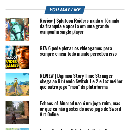
Contato Profissional: contato.roberto94@gmail.com
YOU MAY LIKE
#rkplay #historiasonic #sonic
Review | Splatoon Raiders muda a fórmula
da franquia e aposta em uma grande
HISTORIA DE SONIC
campanha single player
Playlist
GTA 6 pode piorar os videogames para
Mais sobre os Viloes do SOnic
sempre e nem todo mundo percebeu isso
Nesta lista estão todos os vilões da série Sonic the
Hedgehog e as informações do que cada antagonista de
REVIEW | Digimon Story Time Stranger
diferêntes jogos tem, seus objetivos e o que eles querem
chega ao Nintendo Switch 1 e 2 e faz melhor
para se tornarem inimigos do herói Sonic
que outro jogo “mon” da plataforma
Doctor Ivo RobotnikSega (1991). Manual de instrução de
Echoes of Aincrad nao é um jogo ruim, mas
Sonic the Hedgehog(Versão em inglês), mais conhecido
or que eu não gostei do novo jogo de Sword
como Doctor Eggman, Sega (1999). Manual de instrução
Art Online
de Sonic Adventure, é um cientista maluco e o principal
antagonista da série. Ele aparece pela primeira vez em