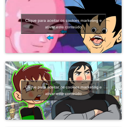
O sistema funciona através da
análise de dados
.
Conforme enfrenta Digimons nas batalhas, você coleta
Clique para aceitar os cookies marketing e
informações sobre eles. Quando a análise atinge o nível
ativar este conteúdo
necessário, é possível converter esses dados em um
novo Digimon para sua equipe.
Além disso, a estrutura das missões evita que a
campanha fique repetitiva. Existem objetivos de
Essa mecânica faz bastante sentido dentro do universo
combate, exploração, coleta de recursos, defesa de áreas
digital da série e acaba tornando a progressão muito
e confrontos contra chefes que exigem estratégias
viciante.
diferentes. Como cada arma possui características
próprias, o jogador acaba sendo incentivado a testar
novos estilos de jogo em vez de utilizar sempre o mesmo
equipamento do início ao fim.
Clique para aceitar os cookies marketing e
ativar este conteúdo
Outro destaque é que a campanha consegue explicar
naturalmente diversas mecânicas tradicionais de
Splatoon. Quem nunca jogou um título da série aprende
como utilizar a tinta para se locomover, alcançar áreas
escondidas, escapar de ataques e obter vantagem