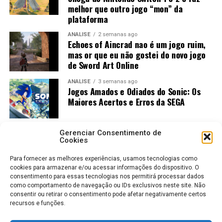
melhor que outro jogo “mon” da
plataforma
ANÁLISE
2 semanas ago
Echoes of Aincrad nao é um jogo ruim,
mas or que eu não gostei do novo jogo
de Sword Art Online
ANÁLISE
3 semanas ago
Jogos Amados e Odiados do Sonic: Os
Já no
Nintendo Switch 1
, o trabalho de otimização
Maiores Acertos e Erros da SEGA
merece elogios. Naturalmente existem reduções na
qualidade das texturas e alguns ajustes gráficos, mas o
resultado final continua muito bonito.
Gerenciar Consentimento de
Cookies
Na prática, lembra bastante um RPG de alta qualidade
Para fornecer as melhores experiências, usamos tecnologias como
da era PlayStation 3, mantendo ótima apresentação e
cookies para armazenar e/ou acessar informações do dispositivo. O
excelente direção de arte mesmo no hardware original
consentimento para essas tecnologias nos permitirá processar dados
como comportamento de navegação ou IDs exclusivos neste site. Não
do Switch.
consentir ou retirar o consentimento pode afetar negativamente certos
recursos e funções.