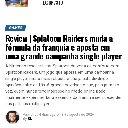
– LG UN7310
características inovadoras que o tornam uma excelente
opção para qualquer tipo de utilização. A tela de 6.4
polegadas coloca esse Asus no topo de sua categoria. A
resolução também é alta: 2340×1080 pixel. As
GAMES
funcionalidades oferecidas pelo Asus ZenFone 6 são
Review | Splatoon Raiders muda a
muitas e top de linha. Começando pelo LTE 4G que
fórmula da franquia e aposta em
permite a transferência de dados e excelente navegação
uma grande campanha single player
na internet, além de conectividade Wi-fi e GPS presente
no aparelho. Tem também leitor multimídia, rádio,
A Nintendo resolveu tirar Splatoon da zona de conforto com
videoconferência, e bluetooth. Enfatizamos a excelente
Splatoon Raiders, um jogo que aposta em uma campanha
memória interna de 64 GB com a possibilidade de
single player muito mais robusta e que já está dividindo
expansão.
opiniões entre os fãs. A grande novidade é que, pela primeira
O Asus ZenFone 6 é um produto com poucos
vez, quem nunca teve interesse no modo online pode
concorrentes em termos de multimídia graças à câmera
finalmente experimentar a essência da franquia sem depender
de 48 megapixels que permite tirar fotos fantásticas
das partidas multiplayer.
com uma resolução de 8000×6000 pixels e gravar vídeos
Published
4 dias ago
on
3 de agosto de 2026
em 4K a espantosa resolução de 3840×2160 pixels. A
By
Rk
espessura de 9.2 milímetros é realmente ótima e torna o