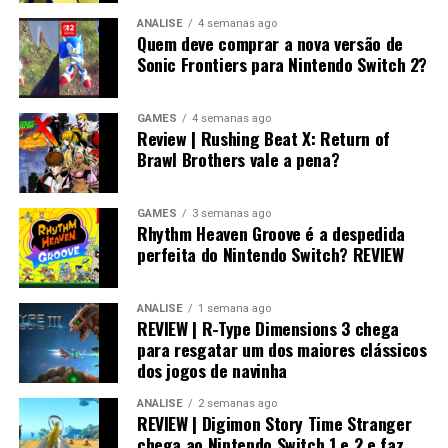
ANÁLISE
4 semanas ago
Quem deve comprar a nova versão de
Sonic Frontiers para Nintendo Switch 2?
Desempenho impressionante no
GAMES
4 semanas ago
Review | Rushing Beat X: Return of
Switch 2 e um verdadeiro milagre no
Brawl Brothers vale a pena?
Switch 1
GAMES
3 semanas ago
Rhythm Heaven Groove é a despedida
Visualmente, o jogo impressiona bastante.
perfeita do Nintendo Switch? REVIEW
No
Nintendo Switch 2
, a qualidade gráfica
ANÁLISE
1 semana ago
praticamente não fica devendo em relação às versões de
REVIEW | R-Type Dimensions 3 chega
PlayStation 5 e Xbox, entregando uma experiência
para resgatar um dos maiores clássicos
muito próxima dos consoles mais potentes.
dos jogos de navinha
ANÁLISE
2 semanas ago
REVIEW | Digimon Story Time Stranger
chega ao Nintendo Switch 1 e 2 e faz