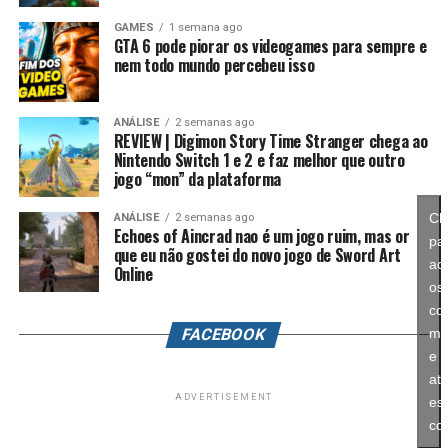
mais ambiciosa e cheia de conteúdo. Caso a recepção dos
É um sistema profundo que recompensa quem gosta de
GAMES
1 semana ago
jogadores seja positiva, é bem possível que a Nintendo
GTA 6 pode piorar os videogames para sempre e
montar equipes fortes e experimentar diferentes
nem todo mundo percebeu isso
continue investindo nesse formato e transforme o modo
árvores evolutivas.
história em um dos pilares da série daqui para frente.
ANÁLISE
2 semanas ago
No fim das contas, fica a sensação de que Splatoon
REVIEW | Digimon Story Time Stranger chega ao
Raiders funciona como um grande laboratório para o
Nintendo Switch 1 e 2 e faz melhor que outro
jogo “mon” da plataforma
futuro da franquia. A Nintendo parece estar testando
novas mecânicas, um mundo mais aberto, sistemas de
Cl
ANÁLISE
2 semanas ago
progressão e uma campanha muito mais ambiciosa para
Echoes of Aincrad nao é um jogo ruim, mas or
pa
entender como os jogadores vão reagir. Se a recepção
que eu não gostei do novo jogo de Sword Art
ace
Online
for positiva, é bem possível que muitas dessas ideias
os
sejam levadas para um futuro
Splatoon 4
.
co
FACEBOOK
ma
História cheia de escolhas e viagens
e
ati
no tempo
ADVERTISEMENT
es
co