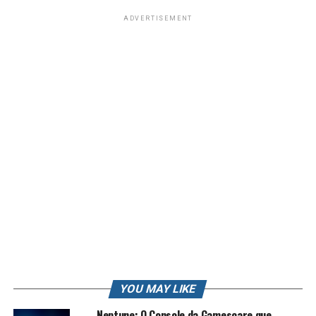
ADVERTISEMENT
Queridos, eu sou Roberto e vou comprar os grandes
lançamentos, Zenfone 6 e Xiaomi mi9 , os grandes
celulares top de linha de 2019
ZENFONE 6 BATE DE FRENTE com XIAOMI mi 9
Qual é MELHOR ?
Espero que gostem
Aonde Conseguir o ZENFONE 6
https://rkplay.com.br/celular_ZENFONE_6
Xiaomi MI 9 Com entrega Rapida
https://rkplay.com.br/Xiaomi_mi_9
YOU MAY LIKE
Quer acompanhar o canal de perto?
Neptune: O Console da Gamescare que