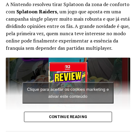
Asus ZenFone 6 ainda mais espetacular.
A Nintendo resolveu tirar Splatoon da zona de conforto
com
Splatoon Raiders
, um jogo que aposta em uma
Aprendendo a história por trás do design do Zenfone 6,
campanha single player muito mais robusta e que já está
ganhamos mais reconhecimento pelo produto final. Por
dividindo opiniões entre os fãs. A grande novidade é que,
exemplo, a equipe queria uma bateria grande com
pela primeira vez, quem nunca teve interesse no modo
grande longevidade, o que tornou a 18W QC4.0 a melhor
online pode finalmente experimentar a essência da
opção. Mais energia e longevidade e capacidade da
franquia sem depender das partidas multiplayer.
bateria teriam sido reduzidas.
Tenha em mente que a Asus queria se encaixar em certas
dimensões físicas para tornar confortável o corpo de
metal e vidro do telefone. E nós achamos que isso
aconteceu.
Clique para aceitar os cookies marketing e
ativar este conteúdo
A tela de 6,4 ”1080p + é um LCD, que alguns vêem como
uma vantagem. Se nada mais, a matriz RGB completa é
mais nítida do que um PenTile OLED. E é um painel de
CONTINUE READING
alta qualidade com renderização de cores sólidas e
legibilidade para inicialização.
A aventura leva o jogador para ilhas inéditas e diferentes