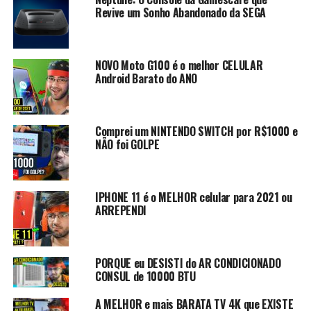
Siga nos no Twitter!
Revive um Sonho Abandonado da SEGA
@robertocarlosfj
Siga nos no Instagram!
NOVO Moto G100 é o melhor CELULAR
robertocarlosfj
Android Barato do ANO
Contato Profissional: contato.roberto94@gmail.com
Comprei um NINTENDO SWITCH por R$1000 e
Mais sobre zenfone 6 e xiami mi 9
NÃO foi GOLPE
Mais Sobre Zenfone 6
O ASUS ZenFone é uma série de smartphones com
IPHONE 11 é o MELHOR celular para 2021 ou
ARREPENDI
Sistema operacional Android, produzido e vendido pela
ASUS. A linha foi anunciada na Consumer Electronics
Show 2014 em Las Vegas, Nevada.[1] A linha ZenFone
PORQUE eu DESISTI do AR CONDICIONADO
contava até a segunda geração com processadores Intel
CONSUL de 10000 BTU
Atom, e com a interface Asus Zen UI.
A MELHOR e mais BARATA TV 4K que EXISTE
O Asus ZenFone 6 é um smartphone Android com