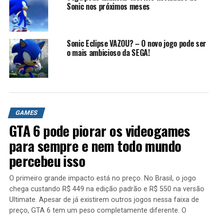
MEGAMAN ZX HISTORIA
MEGAMAN ZX SAGA
Sonic nos próximos meses
METAL SONIC
METAL SONIC VS SONIC
MORTE DE MEGAMAN
MORTE DE TAILS
NOSTALGIA
NOVO MEGA MAN
OS PIORES GAMES
PIORES
PLANETA SONIC
PLATAFORMA
PLAY
QUEM É TAILS
RK
Sonic Eclipse VAZOU? – O novo jogo pode ser
RKPLAY
ROBERTO
ROCKMAN
ROCKMAN ZERO
RPG
SAGA MEGA MAN ZERO
o mais ambicioso da SEGA!
SAGA MEGAMAN ZERO
SAGA MEGAMAN ZX
SEGA
SONIC
SONIC CLASSICO
SONIC E TAILS
SONIC MANIA PLUS
SONIC MANIA PLUS METAL SONIC
SONIC OURIÇO
SONIC VS TAILS
VENT
VIDEO GAME
VIDEO GAME SERIES
VIDEOGAMES
ZERO
ZX
UP NEXT
GAMES
SONIC PARA NINTENDO | HISTORIA DE Sonic The
GTA 6 pode piorar os videogames
Hedgehog (NES)
para sempre e nem todo mundo
DON'T MISS
Batman vai aparecer em Titãs (mais ou menos!)
percebeu isso
O primeiro grande impacto está no preço. No Brasil, o jogo
chega custando R$ 449 na edição padrão e R$ 550 na versão
Ultimate. Apesar de já existirem outros jogos nessa faixa de
preço, GTA 6 tem um peso completamente diferente. O