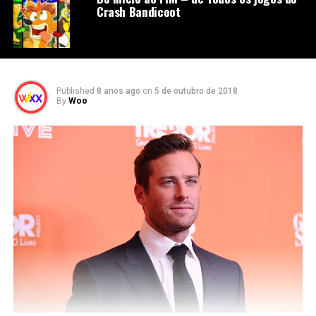
Crash Bandicoot
Published
8 anos ago
on
5 de outubro de 2018
By
Woo