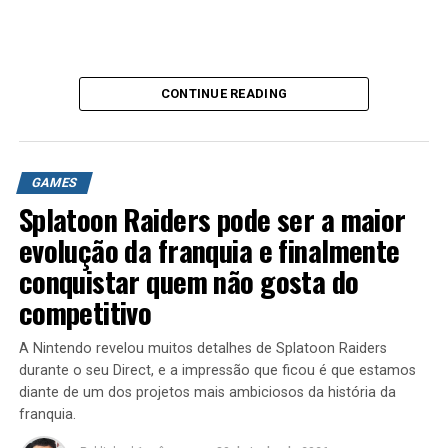
CONTINUE READING
https://youtu.be/MHJ3FcN9v3M
O primeiro grande impacto está no preço. No Brasil, o
jogo chega custando R$ 449 na edição padrão e R$ 550
GAMES
na versão Ultimate. Apesar de já existirem outros jogos
Splatoon Raiders pode ser a maior
nessa faixa de preço, GTA 6 tem um peso
completamente diferente. O sucesso gigantesco do jogo
evolução da franquia e finalmente
pode fazer com que esse valor passe a ser visto como
conquistar quem não gosta do
normal por toda a indústria, incentivando outras
competitivo
empresas a seguirem exatamente o mesmo caminho.
A Nintendo revelou muitos detalhes de Splatoon Raiders
Outro ponto preocupante é a quantidade de conteúdo
durante o seu Direct, e a impressão que ficou é que estamos
preso às edições mais caras. Personalizações, roupas,
diante de um dos projetos mais ambiciosos da história da
veículos e outros extras ficam restritos à versão
franquia.
Ultimate, criando uma divisão entre quem compra a