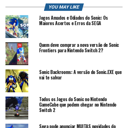
do Oriente
.
YOU MAY LIKE
Créditos FONTE , nerd bunker – link original
Jogos Amados e Odiados do Sonic: Os
https://jovemnerd.com.br/nerdbunker/morte-no-nilo-
Maiores Acertos e Erros da SEGA
armie-hammer-vai-estrelar-continuacao-de-
assassinato-no-expresso-do-oriente/
Quem deve comprar a nova versão de Sonic
Frontiers para Nintendo Switch 2?
RELATED TOPICS:
AÇÃO
ANALISE
AVENTURA
CANAL RKPLAY
CAPCOM
CIEL
EGGMAN
FAN GAME
GAME
GAMEBOY ADVANCE
GAMEPLAY
GAMING
HIST
HISTÓRIA MEGA MAN ZERO
HISTORIA MEGA MAN ZX
Sonic Backrooms: A versão do Sonic.EXE que
HISTORIA MEGAMAN ZX
HISTORIA METAL SONIC
vai te salvar
HISTORIA ZERO DO MEGAMAN
JOGANDO A SAUDADE
JOGO
JOGO DE AÇÃO
JOGOS
JOGOS ANTIGOS
KANE TV
MATÉRIAS DE GAMES
MEGA DRIVE
MEGA MAN
MEGA MAN ANÁLISE
MEGA MAN BATTLE
Todos os Jogos do Sonic no Nintendo
MEGA MAN NOSTALGIA
MEGA MAN PROJECT ZERO
GameCube que podem chegar no Nintendo
MEGA MAN SAGA
MEGA MAN X
MEGA MAN ZERO
Switch 2
MEGA MAN ZERO (VIDEO GAME SERIES)
MEGA MAN ZX
MEGAMAN
MEGAMAN VS ZERO
MEGAMAN X
MEGAMAN ZERO
MEGAMAN ZERO 5
MEGAMAN ZERO HISTORIA
MEGAMAN ZX
Sega pode anunciar MUITAS novidades do