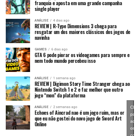
franquia e aposta em uma grande campanha
single player
ANÁLISE
4 dias ago
REVIEW | R-Type Dimensions 3 chega para
resgatar um dos maiores clássicos dos jogos de
navinha
GAMES
6 dias ago
GTA 6 pode piorar os videogames para sempre e
nem todo mundo percebeu isso
ANÁLISE
1 semana ago
REVIEW | Digimon Story Time Stranger chega ao
Nintendo Switch 1 e 2 e faz melhor que outro
jogo “mon” da plataforma
Cl
ANÁLISE
2 semanas ago
Clique para aceitar os cookies marketing e
Echoes of Aincrad nao é um jogo ruim, mas or
pa
ativar este conteúdo
que eu não gostei do novo jogo de Sword Art
ace
Online
os
co