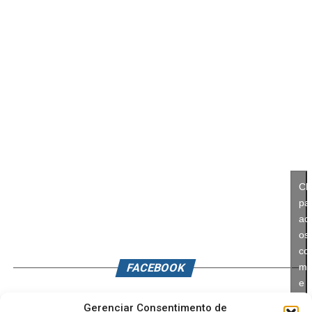
Cl
pa
ace
os
co
FACEBOOK
ma
e
ati
Gerenciar Consentimento de