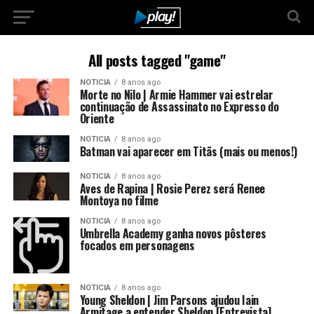
All posts tagged "game"
NOTICIA
8 anos ago
Morte no Nilo | Armie Hammer vai estrelar
continuação de Assassinato no Expresso do
Oriente
NOTICIA
8 anos ago
Batman vai aparecer em Titãs (mais ou menos!)
NOTICIA
8 anos ago
Aves de Rapina | Rosie Perez será Renee
Montoya no filme
NOTICIA
8 anos ago
Umbrella Academy ganha novos pôsteres
focados em personagens
NOTICIA
8 anos ago
Young Sheldon | Jim Parsons ajudou Iain
Armitage a entender Sheldon [Entrevista]