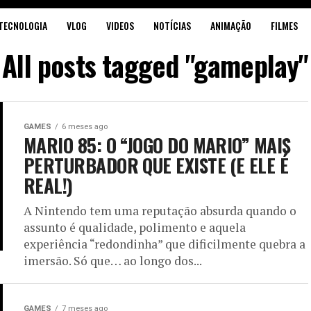
TECNOLOGIA
VLOG
VIDEOS
NOTÍCIAS
ANIMAÇÃO
FILMES
All posts tagged "gameplay"
GAMES
6 meses ago
MARIO 85: O “JOGO DO MARIO” MAIS
PERTURBADOR QUE EXISTE (E ELE É
REAL!)
A Nintendo tem uma reputação absurda quando o
assunto é qualidade, polimento e aquela
experiência “redondinha” que dificilmente quebra a
imersão. Só que… ao longo dos...
GAMES
7 meses ago