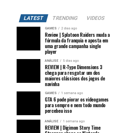
LATEST
TRENDING
VIDEOS
GAMES
2 dias ago
Review | Splatoon Raiders muda a
fórmula da franquia e aposta em
uma grande campanha single
player
ANÁLISE
5 dias ago
REVIEW | R-Type Dimensions 3
chega para resgatar um dos
maiores clássicos dos jogos de
navinha
GAMES
1 semana ago
GTA 6 pode piorar os videogames
para sempre e nem todo mundo
percebeu isso
ANÁLISE
1 semana ago
REVIEW | Digimon Story Time