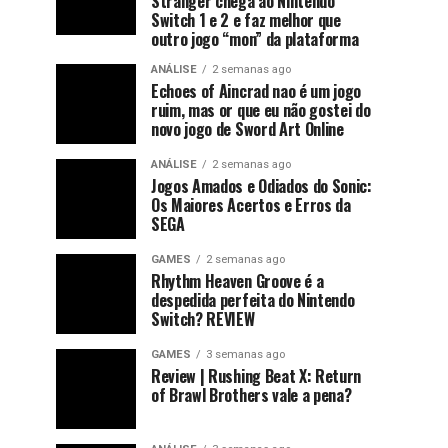
Stranger chega ao Nintendo
Switch 1 e 2 e faz melhor que
outro jogo “mon” da plataforma
ANÁLISE
2 semanas ago
Echoes of Aincrad nao é um jogo
ruim, mas or que eu não gostei do
novo jogo de Sword Art Online
ANÁLISE
2 semanas ago
Jogos Amados e Odiados do Sonic:
Os Maiores Acertos e Erros da
SEGA
GAMES
2 semanas ago
Rhythm Heaven Groove é a
despedida perfeita do Nintendo
Switch? REVIEW
GAMES
3 semanas ago
Review | Rushing Beat X: Return
of Brawl Brothers vale a pena?