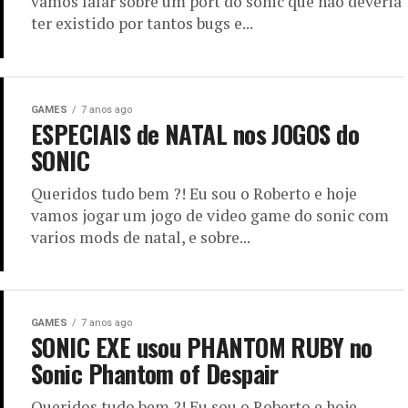
vamos falar sobre um port do sonic que não deveria
ter existido por tantos bugs e...
GAMES
7 anos ago
ESPECIAIS de NATAL nos JOGOS do
SONIC
Queridos tudo bem ?! Eu sou o Roberto e hoje
vamos jogar um jogo de video game do sonic com
varios mods de natal, e sobre...
GAMES
7 anos ago
SONIC EXE usou PHANTOM RUBY no
Sonic Phantom of Despair
Queridos tudo bem ?! Eu sou o Roberto e hoje