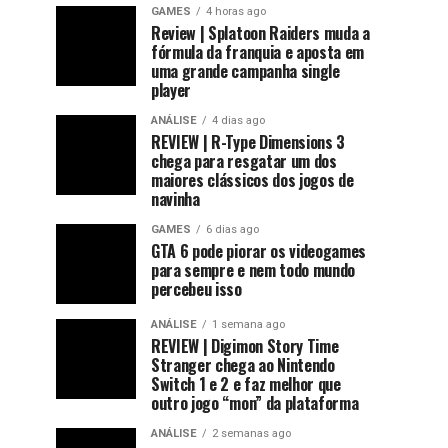
GAMES
4 horas ago
Review | Splatoon Raiders muda a
fórmula da franquia e aposta em
uma grande campanha single
player
ANÁLISE
4 dias ago
REVIEW | R-Type Dimensions 3
chega para resgatar um dos
maiores clássicos dos jogos de
navinha
GAMES
6 dias ago
GTA 6 pode piorar os videogames
para sempre e nem todo mundo
percebeu isso
ANÁLISE
1 semana ago
REVIEW | Digimon Story Time
Stranger chega ao Nintendo
Switch 1 e 2 e faz melhor que
outro jogo “mon” da plataforma
ANÁLISE
2 semanas ago