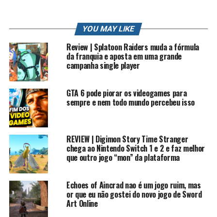
Twitter: /robertocarlosfj
Insta: /robertocarlosfj
Page do Face: /rkplayss
YOU MAY LIKE
Grupo do Face: /gamers brasil
Review | Splatoon Raiders muda a fórmula
Lives na Twitch e Facebook: /rkplay
da franquia e aposta em uma grande
campanha single player
Contato Profissional: contato.roberto94@gmail.com
#rkplay #historiasonic #sonicexe
GTA 6 pode piorar os videogames para
sempre e nem todo mundo percebeu isso
EPISODIOS SONIC EXE
Sonic.exe Dark souls 1
https://youtu.be/G6Z64QYwMY0
REVIEW | Digimon Story Time Stranger
chega ao Nintendo Switch 1 e 2 e faz melhor
Sonic.exe O inicio
https://youtu.be/7c2RHmUeprs
que outro jogo “mon” da plataforma
Sonic.exe 2 , o retorno
https://youtu.be/xwdIZsHlZnc
Echoes of Aincrad nao é um jogo ruim, mas
Sonic Fear
https://youtu.be/UzaucXiLJOk
or que eu não gostei do novo jogo de Sword
Sonic Fear 2
https://youtu.be/ZbDhbl0BHKg
Art Online