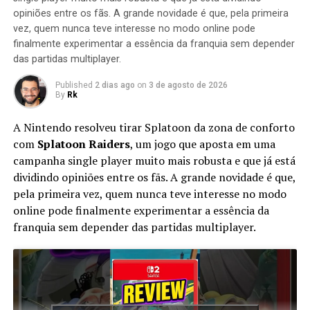
SONIC MANIA
https://youtu.be/JmMit0GGAo0
opiniões entre os fãs. A grande novidade é que, pela primeira
vez, quem nunca teve interesse no modo online pode
Shadow the hedgehog
https://youtu.be/_DdntO7XCag
finalmente experimentar a essência da franquia sem depender
Tails adventure
https://youtu.be/OQ6_Yt30j8A
das partidas multiplayer.
LEGO SONIC
https://youtu.be/tB-KqoCbVtE
Published
2 dias ago
on
3 de agosto de 2026
By
Rk
Mais sobre Sonic.exe Dark Souls
A Nintendo resolveu tirar Splatoon da zona de conforto
O jogo SOnic Dark Souls conta com um inicio
com
Splatoon Raiders
, um jogo que aposta em uma
complicado, Sonic e tails impedem um ataque de
campanha single player muito mais robusta e que já está
eggman, mas em uma forma de impedir que o eggman
dividindo opiniões entre os fãs. A grande novidade é que,
consiga fugir, sonic e tails usam double boost e
pela primeira vez, quem nunca teve interesse no modo
encurralam eggman, porem este ataque resultou em
online pode finalmente experimentar a essência da
duros ferimentos em tails, e isto deixou Sonic com muta
franquia sem depender das partidas multiplayer.
raiva, e isto trouxe o Genio malvado Dark SOnic, e neste
momento, exceler volta, e convence o Dark Sonic em ter
uma aliança com Exceler na ideia de ter mais força,
porem isso acaba saindo do controle e exceler se tonar
Sonic.exe novamente