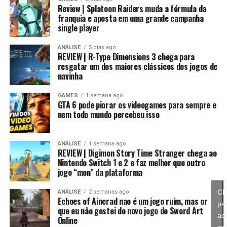
Review | Splatoon Raiders muda a fórmula da
franquia e aposta em uma grande campanha
single player
Essa mudança também pode representar um passo
importante para o futuro da franquia. Durante muitos
ANÁLISE
5 dias ago
REVIEW | R-Type Dimensions 3 chega para
anos, Splatoon foi visto principalmente como um jogo
resgatar um dos maiores clássicos dos jogos de
competitivo, mas Splatoon Raiders mostra que existe
navinha
espaço para expandir esse universo com uma campanha
mais ambiciosa e cheia de conteúdo. Caso a recepção dos
GAMES
1 semana ago
GTA 6 pode piorar os videogames para sempre e
jogadores seja positiva, é bem possível que a Nintendo
nem todo mundo percebeu isso
continue investindo nesse formato e transforme o modo
história em um dos pilares da série daqui para frente.
ANÁLISE
1 semana ago
REVIEW | Digimon Story Time Stranger chega ao
No fim das contas, fica a sensação de que Splatoon
Nintendo Switch 1 e 2 e faz melhor que outro
Raiders funciona como um grande laboratório para o
jogo “mon” da plataforma
futuro da franquia. A Nintendo parece estar testando
novas mecânicas, um mundo mais aberto, sistemas de
Cl
ANÁLISE
2 semanas ago
Echoes of Aincrad nao é um jogo ruim, mas or
progressão e uma campanha muito mais ambiciosa para
pa
que eu não gostei do novo jogo de Sword Art
entender como os jogadores vão reagir. Se a recepção
ace
Online
for positiva, é bem possível que muitas dessas ideias
os