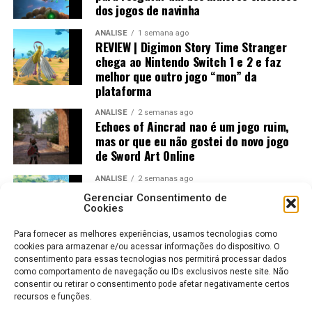
dos jogos de navinha
ANÁLISE
1 semana ago
REVIEW | Digimon Story Time Stranger
chega ao Nintendo Switch 1 e 2 e faz
melhor que outro jogo “mon” da
plataforma
ANÁLISE
2 semanas ago
Echoes of Aincrad nao é um jogo ruim,
mas or que eu não gostei do novo jogo
de Sword Art Online
ANÁLISE
2 semanas ago
Jogos Amados e Odiados do Sonic: Os
Gerenciar Consentimento de
Maiores Acertos e Erros da SEGA
Cookies
Para fornecer as melhores experiências, usamos tecnologias como
cookies para armazenar e/ou acessar informações do dispositivo. O
consentimento para essas tecnologias nos permitirá processar dados
como comportamento de navegação ou IDs exclusivos neste site. Não
consentir ou retirar o consentimento pode afetar negativamente certos
recursos e funções.