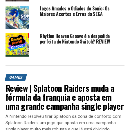
Sunky the game
https://youtu.be/vOd4W5m_4Bc
Jogos Amados e Odiados do Sonic: Os
SUnky 2 a volta do ouriço zueiro
Maiores Acertos e Erros da SEGA
https://youtu.be/Vs69PW7gfeo
Sally.exe
https://youtu.be/Mqt3zgb7LMo
Rhythm Heaven Groove é a despedida
perfeita do Nintendo Switch? REVIEW
HISTORIA DE SONIC
Playlist
Historia de Sonic 1
https://youtu.be/GzL9-XRMHwI
Historia de Sonic CD
https://youtu.be/52ff02U8tnw
GAMES
Sonic 1 e 2 do master system
Review | Splatoon Raiders muda a
https://youtu.be/LptAcsYlGSo
fórmula da franquia e aposta em
Sonic COLORS
https://youtu.be/BqPqrhNcL3Y
uma grande campanha single player
SONIC GENERATIONS 3ds
https://youtu.be/25fivCNADXg
A Nintendo resolveu tirar Splatoon da zona de conforto com
Sonic Lost world
https://youtu.be/jnjiWVZm-RU
Splatoon Raiders, um jogo que aposta em uma campanha
single player muito mais robusta e que já está dividindo