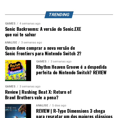
que já conquistou milhões de jogadores ao redor do
mundo. Splatoon Raiders pode até parecer um spin-off,
TRENDING
mas também pode representar o primeiro passo para a
maior evolução que a série já teve.
GAMES
4 semanas ago
Sonic Backrooms: A versão do Sonic.EXE
que vai te salvar
ANÁLISE
3 semanas ago
Quem deve comprar a nova versão de
Sonic Frontiers para Nintendo Switch 2?
GAMES
3 semanas ago
Rhythm Heaven Groove é a despedida
perfeita do Nintendo Switch? REVIEW
GAMES
3 semanas ago
Review | Rushing Beat X: Return of
Brawl Brothers vale a pena?
ANÁLISE
5 dias ago
REVIEW | R-Type Dimensions 3 chega
para resgatar um dos maiores clássicos