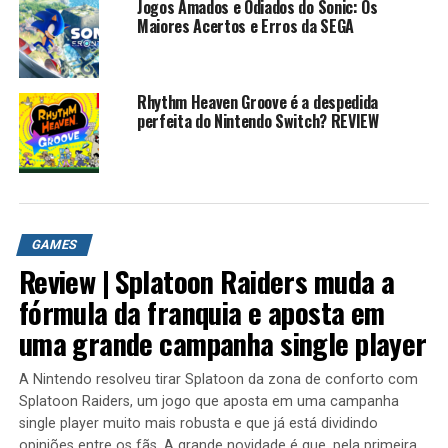
Jogos Amados e Odiados do Sonic: Os
personagens da Nintendo de algumas franquias
Maiores Acertos e Erros da SEGA
diferentes da Nintendo como também propriedades
third-party.[2] O jogo terá compatibilidade grande com
controles, incluindo compatibilidade com o controle do
Rhythm Heaven Groove é a despedida
GameCube através do adaptador do GameCube para Wii
perfeita do Nintendo Switch? REVIEW
U.[3][4] A Nintendo também estará lançando um
controle de Gamecube especialmente para o Super
Smash Bros. Ultimate, com o logotipo da série no meio
do controle. Apesar disso, o adaptador de Wii U ainda
será necessário para o controle funcionar.[5][6] O jogo
GAMES
também será compatível com figuras amiibo para
Review | Splatoon Raiders muda a
providenciar habilidades únicas para lutadores quando
fórmula da franquia e aposta em
usado com o sensor NFC de controles suportados
oficialmente.
uma grande campanha single player
Personagens
A Nintendo resolveu tirar Splatoon da zona de conforto com
Super Smash Bros. Ultimate, como em outros jogos da
Splatoon Raiders, um jogo que aposta em uma campanha
série Super Smash Bros., apresenta um elenco de
single player muito mais robusta e que já está dividindo
opiniões entre os fãs. A grande novidade é que, pela primeira
Crossover de lutadores de várias franquias diferentes da