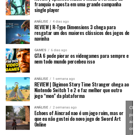
franquia e aposta em uma grande campanha
single player
Essa mudança também pode representar um passo
importante para o futuro da franquia. Durante muitos
ANÁLISE
4 dias ago
REVIEW | R-Type Dimensions 3 chega para
anos, Splatoon foi visto principalmente como um jogo
resgatar um dos maiores clássicos dos jogos de
competitivo, mas Splatoon Raiders mostra que existe
navinha
espaço para expandir esse universo com uma campanha
mais ambiciosa e cheia de conteúdo. Caso a recepção dos
GAMES
6 dias ago
GTA 6 pode piorar os videogames para sempre e
jogadores seja positiva, é bem possível que a Nintendo
nem todo mundo percebeu isso
continue investindo nesse formato e transforme o modo
história em um dos pilares da série daqui para frente.
ANÁLISE
1 semana ago
REVIEW | Digimon Story Time Stranger chega ao
No fim das contas, fica a sensação de que Splatoon
Nintendo Switch 1 e 2 e faz melhor que outro
Raiders funciona como um grande laboratório para o
jogo “mon” da plataforma
futuro da franquia. A Nintendo parece estar testando
novas mecânicas, um mundo mais aberto, sistemas de
Cl
ANÁLISE
2 semanas ago
Echoes of Aincrad nao é um jogo ruim, mas or
progressão e uma campanha muito mais ambiciosa para
pa
que eu não gostei do novo jogo de Sword Art
entender como os jogadores vão reagir. Se a recepção
ace
Online
for positiva, é bem possível que muitas dessas ideias
os