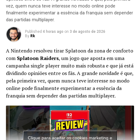
vez, quem nunca teve interesse no modo online pode
Nintendo – como as séries Mario, Zelda e Metroid – além
finalmente experimentar a essência da franquia sem depender
de lutadores icônicos de propriedades de terceiros,
das partidas multiplayer.
como Sonic the Hedgehog, Pac-Man, Cloud Strife, Ryu,
Solid Snake, Mega Man e Bayonetta. Super Smash Bros.
Published
4 horas ago
on
3 de agosto de 2026
By
Rk
Ultimate também inclui todos os personagens de todos
os jogos Super Smash Bros. incluindo aqueles que
A Nintendo resolveu tirar Splatoon da zona de conforto
anteriormente foram lançados como DLC, como
com
Splatoon Raiders
, um jogo que aposta em uma
também alguns personagens novos, trazendo, no total,
campanha single player muito mais robusta e que já está
66 personagens jogáveis, o maior número de
dividindo opiniões entre os fãs. A grande novidade é que,
personagens em qualquer jogo do Super Smash Bros.
pela primeira vez, quem nunca teve interesse no modo
Este é o primeiro jogo desde Hotel Mario em que Mario e
online pode finalmente experimentar a essência da
Luigi possuem vocalmente linhas de diálogo completas e
franquia sem depender das partidas multiplayer.
o primeiro jogo tendo Charles Martinet a fazer linhas de
diálogo completas para Mario e Luigi. Alguns dos
personagens receberam atualizações de suas roupas tais
como o Mario tendo o chapéu Cappy de Super Mario
Odyssey acompanhando-o e Link em sua túnica de The
Legend of Zelda: Breath of the Wild.[9] Outros tiveram
Clique para aceitar os cookies marketing e