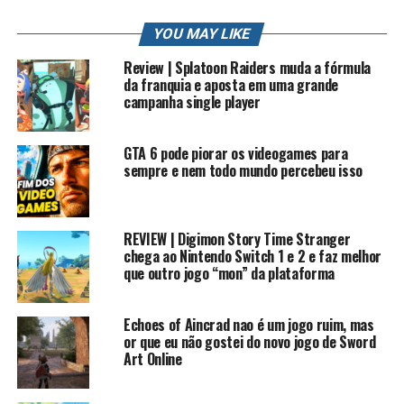
Contato Profissional: contato.roberto94@gmail.com
YOU MAY LIKE
#rkplay #streetsofrage #HISTORIADOSJOGOS
Review | Splatoon Raiders muda a fórmula
da franquia e aposta em uma grande
PLAYLIST HISTORIA DOS JOGOS
campanha single player
Mais sobre Super Smash Bros Ultimate
GTA 6 pode piorar os videogames para
Super Smash Bros. Ultimate, chamado no Japão de Super
sempre e nem todo mundo percebeu isso
Smash Bros. Special (大乱闘スマッシュブラザーズ
SPECIAL Dairantō Sumasshu Burazāzu Supesharu?) é um
jogo eletrônico de luta da série Super Smash Bros.
REVIEW | Digimon Story Time Stranger
desenvolvido pela Bandai Namco Studios e Sora Ltd. e
chega ao Nintendo Switch 1 e 2 e faz melhor
que outro jogo “mon” da plataforma
publicado pela Nintendo. Foi lançado para Nintendo
Switch em 7 de dezembro de 2018
Echoes of Aincrad nao é um jogo ruim, mas
Super Smash Bros. Ultimate é um jogo de luta não
or que eu não gostei do novo jogo de Sword
tradicional em que jogadores usam ataques diferentes
Art Online
para enfraquecer seus oponentes e derrubá-los para
fora da arena. Contém a participação do elenco de