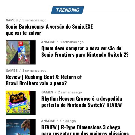
mundo. Splatoon Raiders pode até parecer um spin-off,
TRENDING
mas também pode representar o primeiro passo para a
maior evolução que a série já teve.
GAMES
3 semanas ago
Sonic Backrooms: A versão do Sonic.EXE
que vai te salvar
ANÁLISE
3 semanas ago
Quem deve comprar a nova versão de
Sonic Frontiers para Nintendo Switch 2?
GAMES
3 semanas ago
Review | Rushing Beat X: Return of
Brawl Brothers vale a pena?
GAMES
2 semanas ago
Rhythm Heaven Groove é a despedida
perfeita do Nintendo Switch? REVIEW
ANÁLISE
4 dias ago
REVIEW | R-Type Dimensions 3 chega
para resgatar um dos maiores clássicos