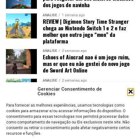
dos jogos de navinha
ANÁLISE
1 semana ago
REVIEW | Digimon Story Time Stranger
chega ao Nintendo Switch 1 e 2 e faz
melhor que outro jogo “mon” da
plataforma
ANÁLISE
2 semanas ago
Echoes of Aincrad nao é um jogo ruim,
mas or que eu não gostei do novo jogo
de Sword Art Online
ANÁLISE
2 semanas ago
Jogos Amados e Odiados do Sonic: Os
Gerenciar Consentimento de
Maiores Acertos e Erros da SEGA
Cookies
Para fornecer as melhores experiências, usamos tecnologias como
cookies para armazenar e/ou acessar informações do dispositivo. O
consentimento para essas tecnologias nos permitirá processar dados
como comportamento de navegação ou IDs exclusivos neste site. Não
consentir ou retirar o consentimento pode afetar negativamente certos
recursos e funções.