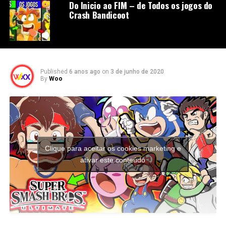
Do Inicio ao FIM – de Todos os jogos do
Crash Bandicoot
Published
6 anos ago
on
3 de junho de 2020
By
Woo
Clique para aceitar os cookies marketing e
ativar este conteúdo