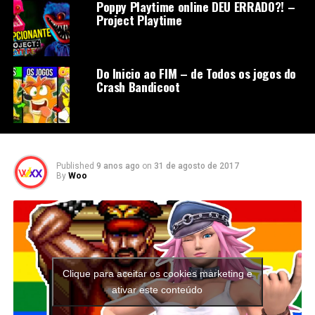
Poppy Playtime online DEU ERRADO?! –
Project Playtime
Do Inicio ao FIM – de Todos os jogos do
Crash Bandicoot
Published
9 anos ago
on
31 de agosto de 2017
By
Woo
Clique para aceitar os cookies marketing e
ativar este conteúdo