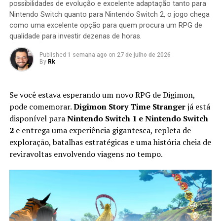
possibilidades de evolução e excelente adaptação tanto para
missão seja concluída.
Nintendo Switch quanto para Nintendo Switch 2, o jogo chega
como uma excelente opção para quem procura um RPG de
qualidade para investir dezenas de horas.
Published
1 semana ago
on
27 de julho de 2026
By
Rk
Se você estava esperando um novo RPG de Digimon,
pode comemorar.
Digimon Story Time Stranger
já está
disponível para
Nintendo Switch 1 e Nintendo Switch
2
e entrega uma experiência gigantesca, repleta de
exploração, batalhas estratégicas e uma história cheia de
Apesar do foco na experiência solo, o multiplayer
reviravoltas envolvendo viagens no tempo.
continua presente. Você pode chamar amigos para
participar das missões ou entrar nas salas de outros
jogadores para completar sessões cooperativas e
conquistar recompensas adicionais, aumentando ainda
mais a longevidade da aventura.