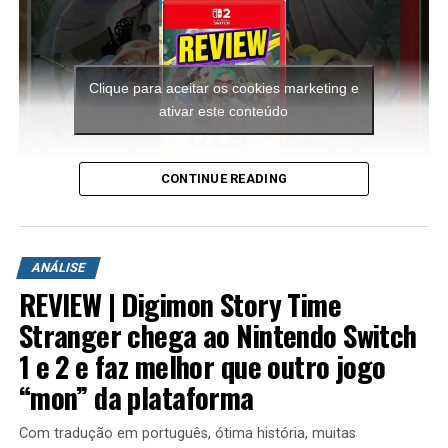
Clique para aceitar os cookies marketing e
ativar este conteúdo
CONTINUE READING
A aventura leva o jogador para ilhas inéditas e diferentes
ambientes para explorar. Durante a campanha é
ANÁLISE
possível encontrar novas armas, aprimorar os
REVIEW | Digimon Story Time
equipamentos com upgrades e completar diversas
missões que variam bastante em estrutura. Algumas
Stranger chega ao Nintendo Switch
colocam o jogador contra grandes hordas de inimigos
1 e 2 e faz melhor que outro jogo
em áreas abertas, enquanto outras acontecem em
“mon” da plataforma
regiões subterrâneas repletas de desafios, incluindo
inimigos mais poderosos e torres que precisam ser
Com tradução em português, ótima história, muitas
destruídas dentro de um limite de tempo para que a