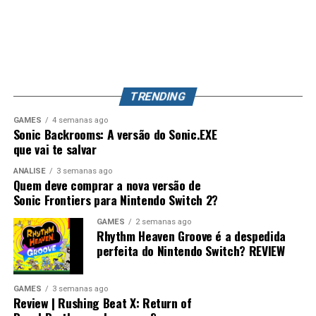
dos capítulos e dão ao jogo uma estrutura que lembra
aconteça, Splatoon 4 pode se tornar o jogo mais
bastante séries como
Persona
, principalmente pelo
completo da franquia, unindo uma campanha profunda,
foco nas conversas, relacionamentos e desenvolvimento
exploração, evolução de equipamentos e o competitivo
dos personagens.
que já conquistou milhões de jogadores ao redor do
mundo. Splatoon Raiders pode até parecer um spin-off,
TRENDING
mas também pode representar o primeiro passo para a
maior evolução que a série já teve.
GAMES
4 semanas ago
Sonic Backrooms: A versão do Sonic.EXE
que vai te salvar
ANÁLISE
3 semanas ago
Quem deve comprar a nova versão de
Sonic Frontiers para Nintendo Switch 2?
GAMES
2 semanas ago
Rhythm Heaven Groove é a despedida
perfeita do Nintendo Switch? REVIEW
Desempenho impressionante no
Switch 2 e um verdadeiro milagre no
GAMES
3 semanas ago
Review | Rushing Beat X: Return of
Switch 1