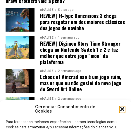
Brawl Brothers vale a pena?
ANÁLISE
5 dias ago
Visualmente, o jogo impressiona bastante.
REVIEW | R-Type Dimensions 3 chega
para resgatar um dos maiores clássicos
No
Nintendo Switch 2
, a qualidade gráfica
dos jogos de navinha
praticamente não fica devendo em relação às versões de
PlayStation 5 e Xbox, entregando uma experiência
ANÁLISE
1 semana ago
REVIEW | Digimon Story Time Stranger
muito próxima dos consoles mais potentes.
chega ao Nintendo Switch 1 e 2 e faz
melhor que outro jogo “mon” da
plataforma
ANÁLISE
2 semanas ago
Echoes of Aincrad nao é um jogo ruim,
mas or que eu não gostei do novo jogo
de Sword Art Online
ANÁLISE
2 semanas ago
Jogos Amados e Odiados do Sonic: Os
Gerenciar Consentimento de
Maiores Acertos e Erros da SEGA
Cookies
Para fornecer as melhores experiências, usamos tecnologias como
Já no
Nintendo Switch 1
, o trabalho de otimização
cookies para armazenar e/ou acessar informações do dispositivo. O