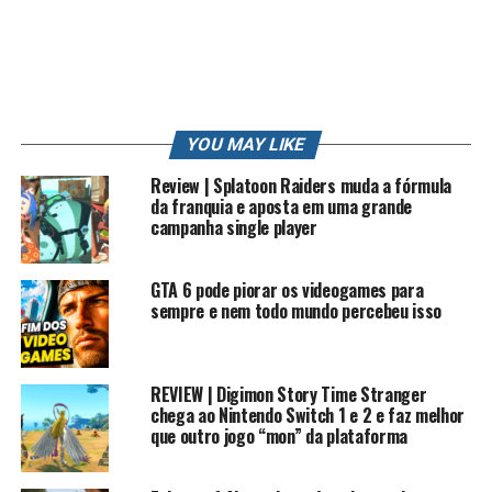
PS3
PS4
PT
REVIEW
RK
RK PLAY
RKLOOK
RKPLAY
RKVLOG
ROBERTO
ROBERTO CARLOS
SONIC
STATION
STRIKE
STRIKE POKEMON
SUN
TRETA
TRETA NEWS
TRETAS
TUTORIAL
VIDEO
VIDEO GAME
VIDEO GAME (INDUSTRY)
VIDEOGAMES
VLOG
WII
XBOX
YOUTUBE
YOUTUBE CAPTURE
YOUTUBER
YOUTUBERS
ZANGADO
ZUMBI
YOU MAY LIKE
UP NEXT
Review | Splatoon Raiders muda a fórmula
HISTORIA MEGAMAN ZERO 2
da franquia e aposta em uma grande
campanha single player
DON'T MISS
Ps4 Pro VS Xbox One X VS Nintendo Switch DECIDA O
MELHOR
GTA 6 pode piorar os videogames para
sempre e nem todo mundo percebeu isso
REVIEW | Digimon Story Time Stranger
chega ao Nintendo Switch 1 e 2 e faz melhor
que outro jogo “mon” da plataforma