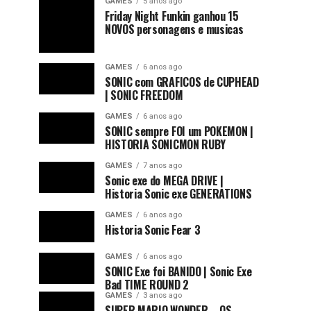
GAMES
5 anos ago
Friday Night Funkin ganhou 15
NOVOS personagens e musicas
GAMES
6 anos ago
SONIC com GRAFICOS de CUPHEAD
| SONIC FREEDOM
GAMES
6 anos ago
SONIC sempre FOI um POKEMON |
HISTORIA SONICMON RUBY
GAMES
7 anos ago
Sonic exe do MEGA DRIVE |
Historia Sonic exe GENERATIONS
GAMES
6 anos ago
Historia Sonic Fear 3
GAMES
6 anos ago
SONIC Exe foi BANIDO | Sonic Exe
Bad TIME ROUND 2
GAMES
3 anos ago
SUPER MARIO WONDER – OS