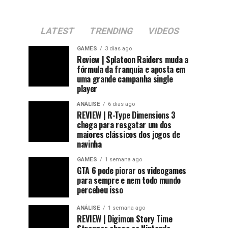
LATEST
TRENDING
VIDEOS
GAMES
3 dias ago
Review | Splatoon Raiders muda a
fórmula da franquia e aposta em
uma grande campanha single
player
ANÁLISE
6 dias ago
REVIEW | R-Type Dimensions 3
chega para resgatar um dos
maiores clássicos dos jogos de
navinha
GAMES
1 semana ago
GTA 6 pode piorar os videogames
para sempre e nem todo mundo
percebeu isso
ANÁLISE
1 semana ago
REVIEW | Digimon Story Time