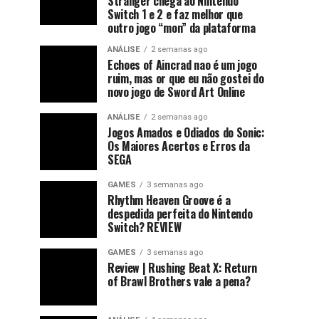
Stranger chega ao Nintendo
Switch 1 e 2 e faz melhor que
outro jogo “mon” da plataforma
ANÁLISE
2 semanas ago
Echoes of Aincrad nao é um jogo
ruim, mas or que eu não gostei do
novo jogo de Sword Art Online
ANÁLISE
2 semanas ago
Jogos Amados e Odiados do Sonic:
Os Maiores Acertos e Erros da
SEGA
GAMES
3 semanas ago
Rhythm Heaven Groove é a
despedida perfeita do Nintendo
Switch? REVIEW
GAMES
3 semanas ago
Review | Rushing Beat X: Return
of Brawl Brothers vale a pena?