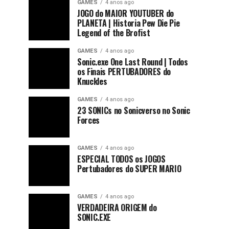
GAMES
4 anos ago
JOGO do MAIOR YOUTUBER do
PLANETA | Historia Pew Die Pie
Legend of the Brofist
GAMES
4 anos ago
Sonic.exe One Last Round | Todos
os Finais PERTUBADORES do
Knuckles
GAMES
4 anos ago
23 SONICs no Sonicverso no Sonic
Forces
GAMES
4 anos ago
ESPECIAL TODOS os JOGOS
Pertubadores do SUPER MARIO
GAMES
4 anos ago
VERDADEIRA ORIGEM do
SONIC.EXE