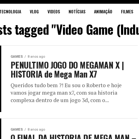
TECNOLOGIA
VLOG
VIDEOS
NOTÍCIAS
ANIMAÇÃO
FILMES
sts tagged "Video Game (Ind
GAMES
8 anos ago
PENULTIMO JOGO DO MEGAMAN X |
HISTORIA de Mega Man X7
Queridos tudo bem ?! Eu sou o Roberto e hoje
vamos jogar mega man x7, com sua historia
complexa dentro de um jogo 3d, com o...
GAMES
8 anos ago
O FINAL DA HISTORIA DE MEGA MAN –