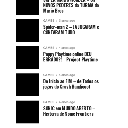
NOVOS PODERES da TURMA do
Mario Bros
GAMES
3 anos ago
Spider-man 2 – JA JOGARAM e
CONTARAM TUDO
GAMES
4 anos ago
Poppy Playtime online DEU
ERRADO?! – Project Playtime
GAMES
4 anos ago
Do Inicio ao FIM – de Todos os
jogos do Crash Bandicoot
GAMES
4 anos ago
SONIC em MUNDO ABERTO –
Historia de Sonic Frontiers