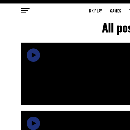
RK PLAY
GAMES
All po