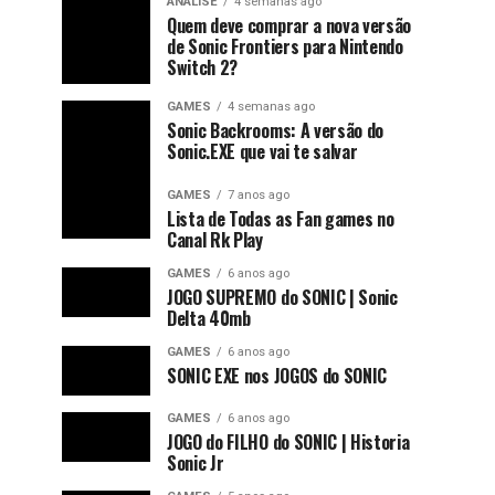
ANÁLISE
4 semanas ago
Quem deve comprar a nova versão
de Sonic Frontiers para Nintendo
Switch 2?
GAMES
4 semanas ago
Sonic Backrooms: A versão do
Sonic.EXE que vai te salvar
GAMES
7 anos ago
Lista de Todas as Fan games no
Canal Rk Play
GAMES
6 anos ago
JOGO SUPREMO do SONIC | Sonic
Delta 40mb
GAMES
6 anos ago
SONIC EXE nos JOGOS do SONIC
GAMES
6 anos ago
JOGO do FILHO do SONIC | Historia
Sonic Jr