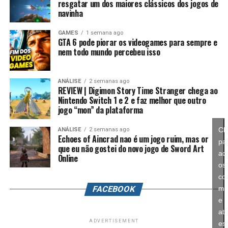
resgatar um dos maiores clássicos dos jogos de
competitivo, mas Splatoon Raiders mostra que existe
navinha
espaço para expandir esse universo com uma campanha
mais ambiciosa e cheia de conteúdo. Caso a recepção dos
GAMES
1 semana ago
GTA 6 pode piorar os videogames para sempre e
jogadores seja positiva, é bem possível que a Nintendo
nem todo mundo percebeu isso
continue investindo nesse formato e transforme o modo
história em um dos pilares da série daqui para frente.
ANÁLISE
2 semanas ago
REVIEW | Digimon Story Time Stranger chega ao
No fim das contas, fica a sensação de que Splatoon
Nintendo Switch 1 e 2 e faz melhor que outro
Raiders funciona como um grande laboratório para o
jogo “mon” da plataforma
futuro da franquia. A Nintendo parece estar testando
novas mecânicas, um mundo mais aberto, sistemas de
Cl
ANÁLISE
2 semanas ago
Echoes of Aincrad nao é um jogo ruim, mas or
progressão e uma campanha muito mais ambiciosa para
pa
que eu não gostei do novo jogo de Sword Art
entender como os jogadores vão reagir. Se a recepção
ace
Online
for positiva, é bem possível que muitas dessas ideias
os
sejam levadas para um futuro
Splatoon 4
.
co
FACEBOOK
ma
e
ati
ADVERTISEMENT
es