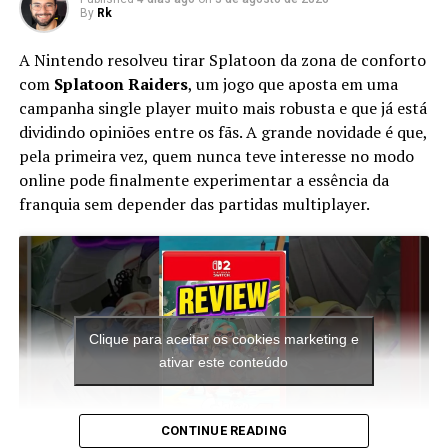
41. Mario & Luigi: Paper Jam
By
Rk
42. Mario and Donkey Kong: Minis on the Move
A Nintendo resolveu tirar Splatoon da zona de conforto
43. Mario Golf: World Tour
com
Splatoon Raiders
, um jogo que aposta em uma
44. Mario Kart 7
campanha single player muito mais robusta e que já está
45. Metal Gear Solid 3D: Snake Eater
dividindo opiniões entre os fãs. A grande novidade é que,
46. Mighty Switch Force!
pela primeira vez, quem nunca teve interesse no modo
47. Mighty Switch Force! 2
online pode finalmente experimentar a essência da
48. Monster Hunter 3 Ultimate
franquia sem depender das partidas multiplayer.
49. Monster Hunter 4 Ultimate
50. Monster Hunter Generations
51. Nano EX
52. New Super Mario Bros. 2
53. Nintendogs + Cats
54. Paper Mario: Sticker Star
Clique para aceitar os cookies marketing e
55. Persona Q: Shadow of the Labyrinth
ativar este conteúdo
56. Phoenix Wright: Ace Attorney – Dual Destinies
DLC. Turnabout Reclaimed
57. Phoenix Wright: Ace Attorney – Spirit of Justice
CONTINUE READING
58. Pokémon Omega Ruby & Alpha Sapphire