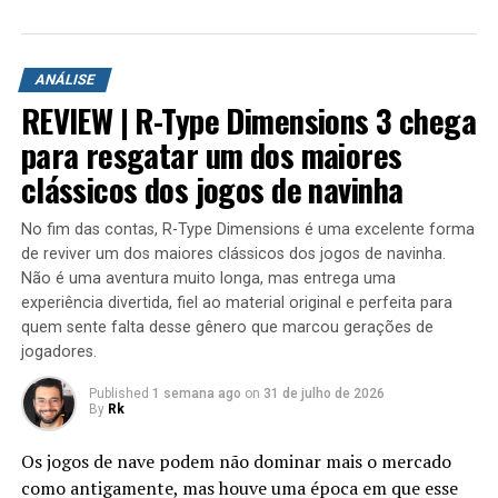
59. Pokémon X & Y
A aventura leva o jogador para ilhas inéditas e diferentes
60. Pokémon Sun and Moon
ambientes para explorar. Durante a campanha é
61. Professor Layton VS Phoenix Wright Ace Attorney
ANÁLISE
possível encontrar novas armas, aprimorar os
62. Professor Layton and the Miracle Mask
REVIEW | R-Type Dimensions 3 chega
equipamentos com upgrades e completar diversas
63. Professor Layton and the Azran Legacy
missões que variam bastante em estrutura. Algumas
para resgatar um dos maiores
64. Project X Zone
colocam o jogador contra grandes hordas de inimigos
clássicos dos jogos de navinha
65. Project X Zone 2
em áreas abertas, enquanto outras acontecem em
66. Pushmo
regiões subterrâneas repletas de desafios, incluindo
No fim das contas, R-Type Dimensions é uma excelente forma
67. Crashmo
inimigos mais poderosos e torres que precisam ser
de reviver um dos maiores clássicos dos jogos de navinha.
68. Stretchmo
destruídas dentro de um limite de tempo para que a
Não é uma aventura muito longa, mas entrega uma
69. Resident Evil: Revelations
missão seja concluída.
experiência divertida, fiel ao material original e perfeita para
70. Retro City Rampage DX
quem sente falta desse gênero que marcou gerações de
71. Rhythm Heaven Megamix
jogadores.
72. Rhythm Thief & the Emperor’s Treasure
73. Rune Factory 4
Published
1 semana ago
on
31 de julho de 2026
By
Rk
74. Scribblenauts Unlimited
75. Severed
Os jogos de nave podem não dominar mais o mercado
76. Shantae and the Pirate’s Curse
como antigamente, mas houve uma época em que esse