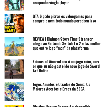
campanha single player
4. Animal Crossing: New Leaf
5. Azure Striker Gunvolt
GTA 6 pode piorar os videogames para
6. Azure Striker Gunvolt 2
sempre e nem todo mundo percebeu isso
7. BIT.TRIP SAGA
8. BoxBoy!
9. BoxBoxBoy!
REVIEW | Digimon Story Time Stranger
10. Bravely Default
chega ao Nintendo Switch 1 e 2 e faz melhor
11. Bravely Second: End Layer
que outro jogo “mon” da plataforma
12. Cave Story 3D
13. Corpse Party
Echoes of Aincrad nao é um jogo ruim, mas
14. Crimson Shroud
or que eu não gostei do novo jogo de Sword
15. Pokemon 3ds
Art Online
16. Disney Magical World
17. Disney Magical World 2
Jogos Amados e Odiados do Sonic: Os
18. Donkey Kong Country Returns 3D
Maiores Acertos e Erros da SEGA
19. Dragon Quest VII: Fragments of the Forgotten Past
20. Etrian Odyssey Untold: The Millennium Girl
21. Etrian Odyssey 2 Untold: The Fafnir Knight
Rhythm Heaven Groove é a despedida