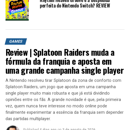
22. Etrian Odyssey IV: Legends of the Titan
perfeita do Nintendo Switch? REVIEW
23. Etrian Mystery Dungeon
24. Fantasy Life
25. Fire Emblem Awakening
26. Fire Emblem Fates
27. Gunman Clive
GAMES
28. Gunman Clive 2
Review | Splatoon Raiders muda a
29. Gurumin 3D: A Monstrous Adventure
30. Harvest Moon 3D: A New Beginning
fórmula da franquia e aposta em
31.Story of Seasons
uma grande campanha single player
32. Hatsune Miku: Project Mirai DX
33. Hyrule Warriors Legends
A Nintendo resolveu tirar Splatoon da zona de conforto com
34. Kid Icarus: Uprising
Splatoon Raiders, um jogo que aposta em uma campanha
35. Kingdom Hearts 3D: Dream Drop Distance
single player muito mais robusta e que já está dividindo
36. Kirby: Triple Deluxe
opiniões entre os fãs. A grande novidade é que, pela primeira
37. Kirby: Planet Robobot
vez, quem nunca teve interesse no modo online pode
38. Kokuga
finalmente experimentar a essência da franquia sem depender
das partidas multiplayer.
39. Luigi’s Mansion: Dark Moon
40. Mario & Luigi: Dream Team
Published
4 dias ago
on
3 de agosto de 2026