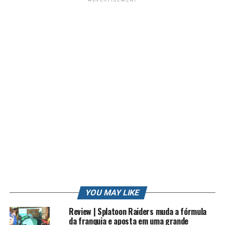
Nossa page do FaceBook –
Rk play
Nosso grupo do FaceBook –
Gamers Brasil
Siga nos no Twitter!
@robertocarlosfj
Siga nos no Instagram!
robertocarlosfj
Contato Profissional: contato.roberto94@gmail.com
Jogos mencionados
YOU MAY LIKE
1. 1001 Spikes
Review | Splatoon Raiders muda a fórmula
2. 7th Dragon III Code: VFD
da franquia e aposta em uma grande
3. Angry Video Game Nerd Adventures