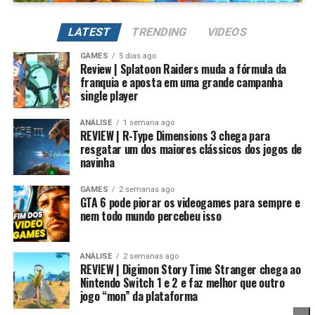
Além de evoluir seus Digimons para formas mais
poderosas, também é possível
regredir a evolução
LATEST
TRENDING
VIDEOS
para fortalecer permanentemente seus atributos.
GAMES
5 dias ago
Review | Splatoon Raiders muda a fórmula da
Na prática, um Digimon pode voltar para sua forma
franquia e aposta em uma grande campanha
inicial, mantendo um potencial muito maior. Conforme
single player
Essa mudança também pode representar um passo
você repete esse processo, desbloqueia novas linhas
importante para o futuro da franquia. Durante muitos
evolutivas e aumenta bastante os atributos, permitindo
ANÁLISE
1 semana ago
anos, Splatoon foi visto principalmente como um jogo
REVIEW | R-Type Dimensions 3 chega para
alcançar formas como Campeão, Ultimate e Mega com
resgatar um dos maiores clássicos dos jogos de
competitivo, mas Splatoon Raiders mostra que existe
estatísticas cada vez melhores.
navinha
espaço para expandir esse universo com uma campanha
mais ambiciosa e cheia de conteúdo. Caso a recepção dos
É um sistema profundo que recompensa quem gosta de
GAMES
2 semanas ago
jogadores seja positiva, é bem possível que a Nintendo
GTA 6 pode piorar os videogames para sempre e
montar equipes fortes e experimentar diferentes
nem todo mundo percebeu isso
continue investindo nesse formato e transforme o modo
árvores evolutivas.
história em um dos pilares da série daqui para frente.
ANÁLISE
2 semanas ago
No fim das contas, fica a sensação de que Splatoon
REVIEW | Digimon Story Time Stranger chega ao
Raiders funciona como um grande laboratório para o
Nintendo Switch 1 e 2 e faz melhor que outro
jogo “mon” da plataforma
futuro da franquia. A Nintendo parece estar testando
novas mecânicas, um mundo mais aberto, sistemas de