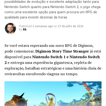
possibilidades de evolução e excelente adaptação tanto para
missão seja concluída.
Nintendo Switch quanto para Nintendo Switch 2, o jogo chega
como uma excelente opção para quem procura um RPG de
qualidade para investir dezenas de horas.
Published
2 semanas ago
on
27 de julho de 2026
By
Rk
Se você estava esperando um novo RPG de Digimon,
pode comemorar.
Digimon Story Time Stranger
já está
disponível para
Nintendo Switch 1 e Nintendo Switch
2
e entrega uma experiência gigantesca, repleta de
exploração, batalhas estratégicas e uma história cheia de
Apesar do foco na experiência solo, o multiplayer
reviravoltas envolvendo viagens no tempo.
continua presente. Você pode chamar amigos para
participar das missões ou entrar nas salas de outros
jogadores para completar sessões cooperativas e
conquistar recompensas adicionais, aumentando ainda
mais a longevidade da aventura.