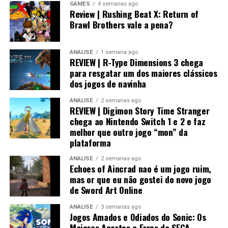
GAMES
4 semanas ago
Review | Rushing Beat X: Return of
Visualmente, o jogo impressiona bastante.
Brawl Brothers vale a pena?
No
Nintendo Switch 2
, a qualidade gráfica
ANÁLISE
1 semana ago
praticamente não fica devendo em relação às versões de
REVIEW | R-Type Dimensions 3 chega
PlayStation 5 e Xbox, entregando uma experiência
para resgatar um dos maiores clássicos
muito próxima dos consoles mais potentes.
dos jogos de navinha
ANÁLISE
2 semanas ago
REVIEW | Digimon Story Time Stranger
chega ao Nintendo Switch 1 e 2 e faz
melhor que outro jogo “mon” da
plataforma
ANÁLISE
2 semanas ago
Echoes of Aincrad nao é um jogo ruim,
mas or que eu não gostei do novo jogo
de Sword Art Online
ANÁLISE
3 semanas ago
Jogos Amados e Odiados do Sonic: Os
Já no
Nintendo Switch 1
, o trabalho de otimização
Maiores Acertos e Erros da SEGA