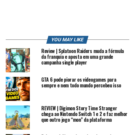
PS3
PS4
PT
REVIEW
RK
RK PLAY
RKLOOK
RKPLAY
RKVLOG
ROBERTO
ROBERTO CARLOS
SONIC
STATION
STRIKE
STRIKE POKEMON
SUN
TRETA
TRETA NEWS
TRETAS
TUTORIAL
VIDEO
VIDEO GAME
VIDEO GAME (INDUSTRY)
VIDEOGAMES
VLOG
WII
XBOX
YOUTUBE
YOUTUBE CAPTURE
YOUTUBER
YOUTUBERS
ZANGADO
ZUMBI
YOU MAY LIKE
UP NEXT
Review | Splatoon Raiders muda a fórmula
O QUE ESPERAR DO JOGO DA MARVEL COM SQUARE ENIX ?
da franquia e aposta em uma grande
?
campanha single player
DON'T MISS
RESIDENT EVIL ACABOU DE VEZ
GTA 6 pode piorar os videogames para
sempre e nem todo mundo percebeu isso
REVIEW | Digimon Story Time Stranger
chega ao Nintendo Switch 1 e 2 e faz melhor
que outro jogo “mon” da plataforma