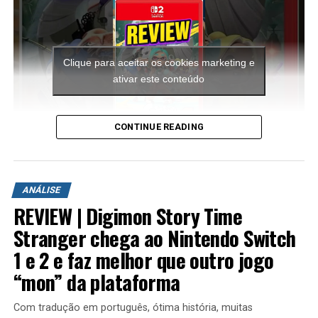
Clique para aceitar os cookies marketing e
ativar este conteúdo
CONTINUE READING
A aventura leva o jogador para ilhas inéditas e diferentes
ambientes para explorar. Durante a campanha é
ANÁLISE
possível encontrar novas armas, aprimorar os
REVIEW | Digimon Story Time
equipamentos com upgrades e completar diversas
missões que variam bastante em estrutura. Algumas
Stranger chega ao Nintendo Switch
colocam o jogador contra grandes hordas de inimigos
1 e 2 e faz melhor que outro jogo
em áreas abertas, enquanto outras acontecem em
“mon” da plataforma
regiões subterrâneas repletas de desafios, incluindo
inimigos mais poderosos e torres que precisam ser
Com tradução em português, ótima história, muitas
destruídas dentro de um limite de tempo para que a