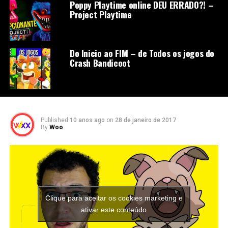
Poppy Playtime online DEU ERRADO?! –
Project Playtime
Do Inicio ao FIM – de Todos os jogos do
Crash Bandicoot
Published
10 anos ago
on
28 de janeiro de 2017
By
Woo
Clique para aceitar os cookies marketing e
ativar este conteúdo