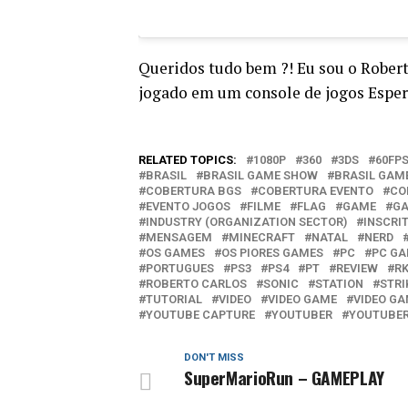
Queridos tudo bem ?! Eu sou o Rober
jogado em um console de jogos Espe
RELATED TOPICS:
1080P
360
3DS
60FP
BRASIL
BRASIL GAME SHOW
BRASIL GAM
COBERTURA BGS
COBERTURA EVENTO
CO
EVENTO JOGOS
FILME
FLAG
GAME
GA
INDUSTRY (ORGANIZATION SECTOR)
INSCRI
MENSAGEM
MINECRAFT
NATAL
NERD
OS GAMES
OS PIORES GAMES
PC
PC G
PORTUGUES
PS3
PS4
PT
REVIEW
R
ROBERTO CARLOS
SONIC
STATION
STRI
TUTORIAL
VIDEO
VIDEO GAME
VIDEO GA
YOUTUBE CAPTURE
YOUTUBER
YOUTUBE
DON'T MISS
SuperMarioRun – GAMEPLAY