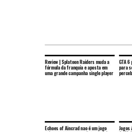
Review | Splatoon Raiders muda a
GTA 6 
fórmula da franquia e aposta em
para s
uma grande campanha single player
perceb
Echoes of Aincrad nao é um jogo
Jogos 