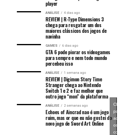
player
ANÁLISE
4 dias ago
REVIEW | R-Type Dimensions 3
chega para resgatar um dos
maiores clássicos dos jogos de
navinha
GAMES
6 dias ago
GTA 6 pode piorar os videogames
para sempre e nem todo mundo
percebeu isso
ANÁLISE
1 semana ago
REVIEW | Digimon Story Time
Stranger chega ao Nintendo
Switch 1 e 2 e faz melhor que
outro jogo “mon” da plataforma
Clique
ANÁLISE
2 semanas ago
Echoes of Aincrad nao é um jogo
para
ruim, mas or que eu não gostei do
aceitar
novo jogo de Sword Art Online
os
cookies