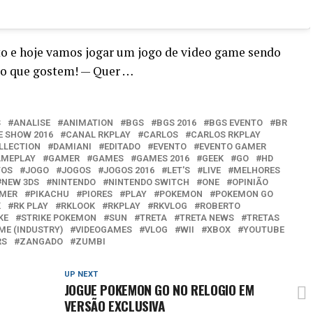
to e hoje vamos jogar um jogo de video game sendo
ro que gostem! — Quer …
S
ANALISE
ANIMATION
BGS
BGS 2016
BGS EVENTO
BR
E SHOW 2016
CANAL RKPLAY
CARLOS
CARLOS RKPLAY
LLECTION
DAMIANI
EDITADO
EVENTO
EVENTO GAMER
MEPLAY
GAMER
GAMES
GAMES 2016
GEEK
GO
HD
TOS
JOGO
JOGOS
JOGOS 2016
LET'S
LIVE
MELHORES
NEW 3DS
NINTENDO
NINTENDO SWITCH
ONE
OPINIÃO
AMER
PIKACHU
PIORES
PLAY
POKEMON
POKEMON GO
K
RK PLAY
RKLOOK
RKPLAY
RKVLOG
ROBERTO
KE
STRIKE POKEMON
SUN
TRETA
TRETA NEWS
TRETAS
ME (INDUSTRY)
VIDEOGAMES
VLOG
WII
XBOX
YOUTUBE
RS
ZANGADO
ZUMBI
UP NEXT
JOGUE POKEMON GO NO RELOGIO EM
VERSÃO EXCLUSIVA