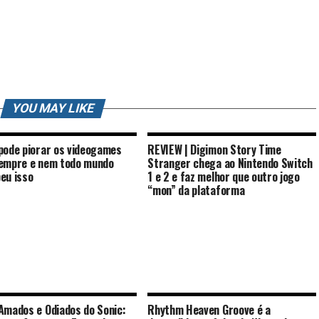
YOU MAY LIKE
pode piorar os videogames
REVIEW | Digimon Story Time
empre e nem todo mundo
Stranger chega ao Nintendo Switch
eu isso
1 e 2 e faz melhor que outro jogo
“mon” da plataforma
Amados e Odiados do Sonic:
Rhythm Heaven Groove é a