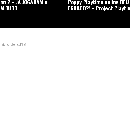
an 2 – JA JOGARAM e
Poppy Playtime online DEU
M TUDO
ERRADO?! – Project Playti
mbro de 2018