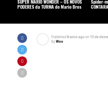
SUPER MARIO WONDER – OS NOVOS
Spider-m
PODERES da TURMA do Mario Bros
CONTARA
Published
8 anos ago
on
15 de deze
By
Woo