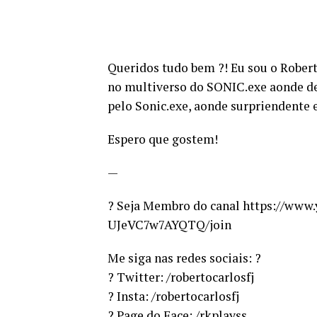
Queridos tudo bem ?! Eu sou o Rober
no multiverso do SONIC.exe aonde de
pelo Sonic.exe, aonde surpriendente 
Espero que gostem!
—
? Seja Membro do canal https://ww
UJeVC7w7AYQTQ/join
Me siga nas redes sociais: ?
? Twitter: /robertocarlosfj
? Insta: /robertocarlosfj
? Page do Face: /rkplayss