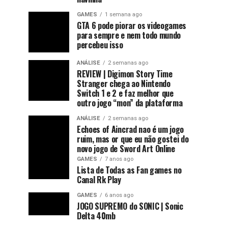
GAMES
1 semana ago
GTA 6 pode piorar os videogames
para sempre e nem todo mundo
percebeu isso
ANÁLISE
2 semanas ago
REVIEW | Digimon Story Time
Stranger chega ao Nintendo
Switch 1 e 2 e faz melhor que
outro jogo “mon” da plataforma
ANÁLISE
2 semanas ago
Echoes of Aincrad nao é um jogo
ruim, mas or que eu não gostei do
novo jogo de Sword Art Online
GAMES
7 anos ago
Lista de Todas as Fan games no
Canal Rk Play
GAMES
6 anos ago
JOGO SUPREMO do SONIC | Sonic
Delta 40mb