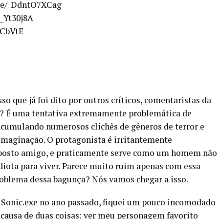
.be/_DdntO7XCag
6_Yt30j8A
oCbVtE
so que já foi dito por outros críticos, comentaristas da
ta? É uma tentativa extremamente problemática de
acumulando numerosos clichês de gêneros de terror e
imaginação. O protagonista é irritantemente
suposto amigo, e praticamente serve como um homem não
diota para viver. Parece muito ruim apenas com essa
roblema dessa bagunça? Nós vamos chegar a isso.
 Sonic.exe no ano passado, fiquei um pouco incomodado
r causa de duas coisas: ver meu personagem favorito