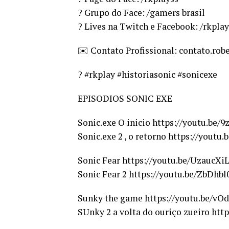
? Grupo do Face: /gamers brasil
? Lives na Twitch e Facebook: /rkplay
✉️ Contato Profissional: contato.r
? #rkplay #historiasonic #sonicexe
EPISODIOS SONIC EXE
Sonic.exe O inicio https://youtu.b
Sonic.exe 2 , o retorno https://yout
Sonic Fear https://youtu.be/UzaucXi
Sonic Fear 2 https://youtu.be/ZbDhb
Sunky the game https://youtu.be/v
SUnky 2 a volta do ouriço zueiro htt