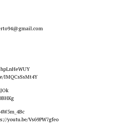
oberto94@gmail.com
e/9zhpLnHeWUY
u.be/IMQCsSsMt4Y
LJOk
l0BHKg
Od4W5m_4Bc
ps://youtu.be/Vs69PW7gfeo