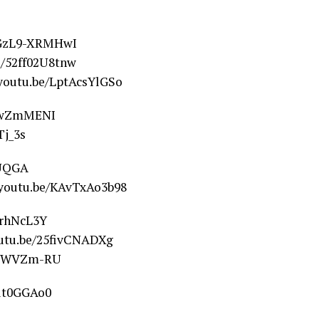
e/GzL9-XRMHwI
be/52ff02U8tnw
/youtu.be/LptAcsYlGSo
jgwZmMENI
Tj_3s
YUQGA
//youtu.be/KAvTxAo3b98
qrhNcL3Y
utu.be/25fivCNADXg
jnjiWVZm-RU
it0GGAo0