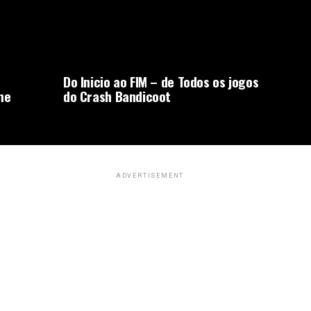
Do Inicio ao FIM – de Todos os jogos
me
do Crash Bandicoot
ADVERTISEMENT