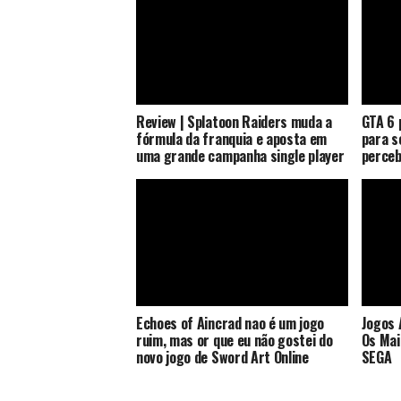
Review | Splatoon Raiders muda a
GTA 6 
fórmula da franquia e aposta em
para s
uma grande campanha single player
perceb
Echoes of Aincrad nao é um jogo
Jogos 
ruim, mas or que eu não gostei do
Os Mai
novo jogo de Sword Art Online
SEGA