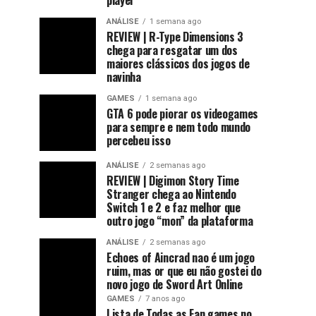
player
ANÁLISE
1 semana ago
REVIEW | R-Type Dimensions 3
chega para resgatar um dos
maiores clássicos dos jogos de
navinha
GAMES
1 semana ago
GTA 6 pode piorar os videogames
para sempre e nem todo mundo
percebeu isso
ANÁLISE
2 semanas ago
REVIEW | Digimon Story Time
Stranger chega ao Nintendo
Switch 1 e 2 e faz melhor que
outro jogo “mon” da plataforma
ANÁLISE
2 semanas ago
Echoes of Aincrad nao é um jogo
ruim, mas or que eu não gostei do
novo jogo de Sword Art Online
GAMES
7 anos ago
Lista de Todas as Fan games no