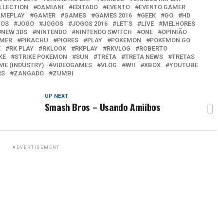
LLECTION
DAMIANI
EDITADO
EVENTO
EVENTO GAMER
MEPLAY
GAMER
GAMES
GAMES 2016
GEEK
GO
HD
TOS
JOGO
JOGOS
JOGOS 2016
LET'S
LIVE
MELHORES
NEW 3DS
NINTENDO
NINTENDO SWITCH
ONE
OPINIÃO
AMER
PIKACHU
PIORES
PLAY
POKEMON
POKEMON GO
K
RK PLAY
RKLOOK
RKPLAY
RKVLOG
ROBERTO
KE
STRIKE POKEMON
SUN
TRETA
TRETA NEWS
TRETAS
ME (INDUSTRY)
VIDEOGAMES
VLOG
WII
XBOX
YOUTUBE
RS
ZANGADO
ZUMBI
UP NEXT
Smash Bros – Usando Amiibos
ADVERTISEMENT