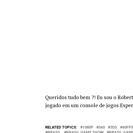
Queridos tudo bem ?! Eu sou o Rober
jogado em um console de jogos Espe
RELATED TOPICS:
1080P
360
3DS
60FP
BRASIL
BRASIL GAME SHOW
BRASIL GAM