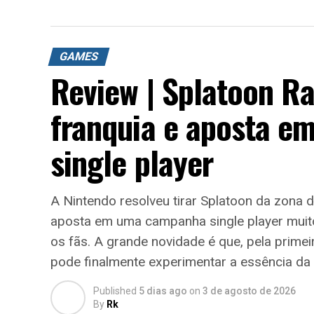
GAMES
Review | Splatoon R
franquia e aposta 
single player
A Nintendo resolveu tirar Splatoon da zona 
aposta em uma campanha single player muito 
os fãs. A grande novidade é que, pela prime
pode finalmente experimentar a essência da 
Published
5 dias ago
on
3 de agosto de 2026
By
Rk