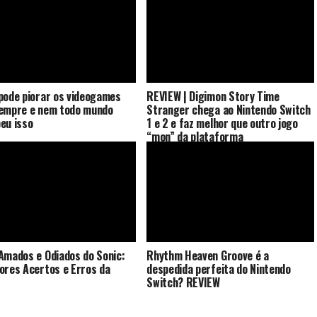
pode piorar os videogames
REVIEW | Digimon Story Time
empre e nem todo mundo
Stranger chega ao Nintendo Switch
eu isso
1 e 2 e faz melhor que outro jogo
“mon” da plataforma
Amados e Odiados do Sonic:
Rhythm Heaven Groove é a
ores Acertos e Erros da
despedida perfeita do Nintendo
Switch? REVIEW