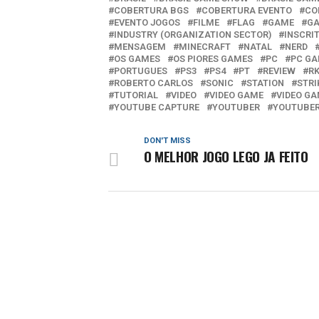
COBERTURA BGS
COBERTURA EVENTO
CO
EVENTO JOGOS
FILME
FLAG
GAME
GA
INDUSTRY (ORGANIZATION SECTOR)
INSCRI
MENSAGEM
MINECRAFT
NATAL
NERD
OS GAMES
OS PIORES GAMES
PC
PC G
PORTUGUES
PS3
PS4
PT
REVIEW
R
ROBERTO CARLOS
SONIC
STATION
STRI
TUTORIAL
VIDEO
VIDEO GAME
VIDEO GA
YOUTUBE CAPTURE
YOUTUBER
YOUTUBE
DON'T MISS
O MELHOR JOGO LEGO JA FEITO