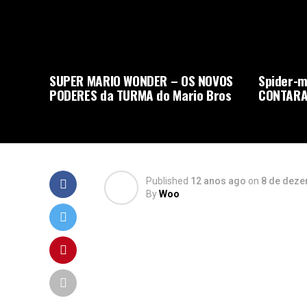
SUPER MARIO WONDER – OS NOVOS
Spider-m
PODERES da TURMA do Mario Bros
CONTARA
Published
12 anos ago
on
8 de deze
By
Woo