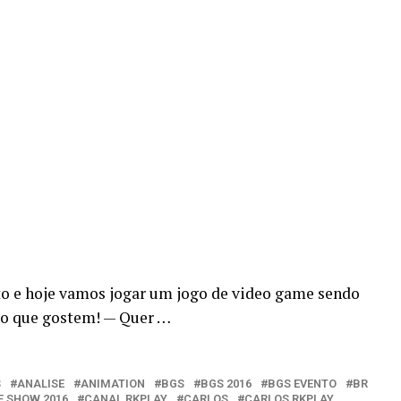
to e hoje vamos jogar um jogo de video game sendo
ro que gostem! — Quer …
S
ANALISE
ANIMATION
BGS
BGS 2016
BGS EVENTO
BR
E SHOW 2016
CANAL RKPLAY
CARLOS
CARLOS RKPLAY