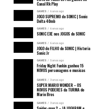
Canal Rk Play
GAMES
6 anos ago
JOGO SUPREMO do SONIC | Sonic
Delta 40mb
GAMES
6 anos ago
SONIC EXE nos JOGOS do SONIC
GAMES
6 anos ago
JOGO do FILHO do SONIC | Historia
Sonic Jr
GAMES
5 anos ago
Friday Night Funkin ganhou 15
NOVOS personagens e musicas
GAMES
3 anos ago
SUPER MARIO WONDER – OS
NOVOS PODERES da TURMA do
Mario Bros
GAMES
3 anos ago
Spider-man 2 – JA JOGARAM e