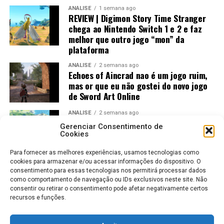
PlayStation 5 e Xbox, entregando uma experiência
ANÁLISE
1 semana ago
REVIEW | Digimon Story Time Stranger
muito próxima dos consoles mais potentes.
chega ao Nintendo Switch 1 e 2 e faz
melhor que outro jogo “mon” da
plataforma
ANÁLISE
2 semanas ago
Echoes of Aincrad nao é um jogo ruim,
mas or que eu não gostei do novo jogo
de Sword Art Online
ANÁLISE
2 semanas ago
Jogos Amados e Odiados do Sonic: Os
Gerenciar Consentimento de
Maiores Acertos e Erros da SEGA
Cookies
Para fornecer as melhores experiências, usamos tecnologias como
Já no
Nintendo Switch 1
, o trabalho de otimização
cookies para armazenar e/ou acessar informações do dispositivo. O
merece elogios. Naturalmente existem reduções na
consentimento para essas tecnologias nos permitirá processar dados
como comportamento de navegação ou IDs exclusivos neste site. Não
qualidade das texturas e alguns ajustes gráficos, mas o
consentir ou retirar o consentimento pode afetar negativamente certos
resultado final continua muito bonito.
recursos e funções.
Na prática, lembra bastante um RPG de alta qualidade