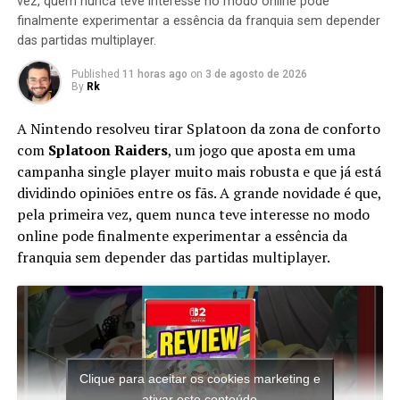
sua forma Digivolved regular para a Super Form
vez, quem nunca teve interesse no modo online pode
desbloqueada. Um certo poder no jogo transforma
finalmente experimentar a essência da franquia sem depender
das partidas multiplayer.
temporariamente os outros Digimon na batalha em
Numemon.
Published
11 horas ago
on
3 de agosto de 2026
By
Rk
No gráfico a seguir, os jogadores podem ver todos os
Digimon, Digivolved Forms e Super Forms jogáveis ​​
A Nintendo resolveu tirar Splatoon da zona de conforto
disponíveis no jogo. Algumas dessas evoluções não são
com
Splatoon Raiders
, um jogo que aposta em uma
comuns no universo Digimon, mas alguns ajustes foram
campanha single player muito mais robusta e que já está
feitos para equilibrar o jogo e incluir o maior número
dividindo opiniões entre os fãs. A grande novidade é que,
possível de formas.
pela primeira vez, quem nunca teve interesse no modo
online pode finalmente experimentar a essência da
Stage Digimon (inimigos)
franquia sem depender das partidas multiplayer.
ShellNumemon
Apemon
Goblimon
Clique para aceitar os cookies marketing e
ativar este conteúdo