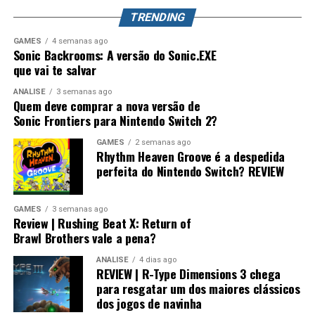
mundo. Splatoon Raiders pode até parecer um spin-off,
TRENDING
mas também pode representar o primeiro passo para a
maior evolução que a série já teve.
GAMES
4 semanas ago
Sonic Backrooms: A versão do Sonic.EXE
que vai te salvar
ANÁLISE
3 semanas ago
Quem deve comprar a nova versão de
Sonic Frontiers para Nintendo Switch 2?
GAMES
2 semanas ago
Rhythm Heaven Groove é a despedida
perfeita do Nintendo Switch? REVIEW
Desempenho impressionante no
Switch 2 e um verdadeiro milagre no
GAMES
3 semanas ago
Review | Rushing Beat X: Return of
Switch 1
Brawl Brothers vale a pena?
ANÁLISE
4 dias ago
Visualmente, o jogo impressiona bastante.
REVIEW | R-Type Dimensions 3 chega
para resgatar um dos maiores clássicos
No
Nintendo Switch 2
, a qualidade gráfica
dos jogos de navinha
praticamente não fica devendo em relação às versões de