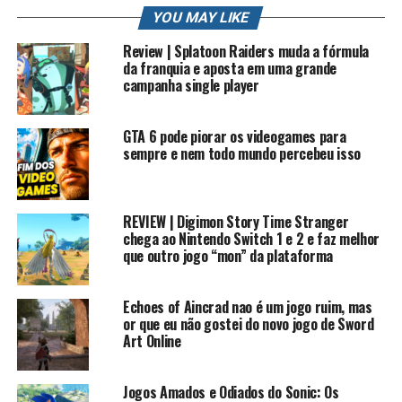
YOU MAY LIKE
Siga nos no Instagram!
Review | Splatoon Raiders muda a fórmula
robertocarlosfj
da franquia e aposta em uma grande
campanha single player
Contato Profissional: contato.roberto94@gmail.com
#rkplay #digimon #jogos
GTA 6 pode piorar os videogames para
sempre e nem todo mundo percebeu isso
Digimon All-Star Rumble é um videogame de lucha
desenvolvido por Bandai Namco Games para os consoles
de videogame PlayStation 3 e Xbox 360. O mesmo que
seus predecessores espirituais, apresente um Digimon
REVIEW | Digimon Story Time Stranger
chega ao Nintendo Switch 1 e 2 e faz melhor
de várias versões da série. Terça-feira, novembro de
que outro jogo “mon” da plataforma
2014 na América do Norte, [1] Europa e Austrália
Configuração
Echoes of Aincrad nao é um jogo ruim, mas
or que eu não gostei do novo jogo de Sword
Art Online
O jogo se passa no mundo digital em um momento de
paz. Os Digimon propõem realizar um “Torneio Digimon
Evolution” para ganhar experiência e Digivolve, além de
Jogos Amados e Odiados do Sonic: Os