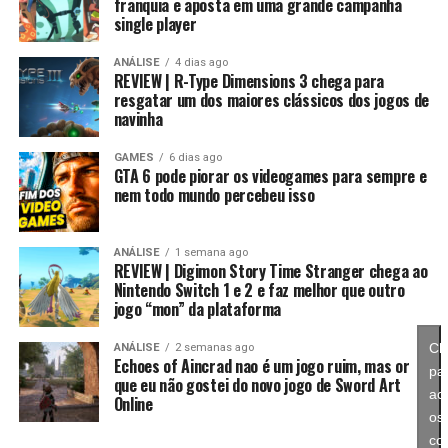
franquia e aposta em uma grande campanha
inicial, mantendo um potencial muito maior. Conforme
single player
Essa mudança também pode representar um passo
você repete esse processo, desbloqueia novas linhas
importante para o futuro da franquia. Durante muitos
evolutivas e aumenta bastante os atributos, permitindo
ANÁLISE
4 dias ago
anos, Splatoon foi visto principalmente como um jogo
REVIEW | R-Type Dimensions 3 chega para
alcançar formas como Campeão, Ultimate e Mega com
resgatar um dos maiores clássicos dos jogos de
competitivo, mas Splatoon Raiders mostra que existe
estatísticas cada vez melhores.
navinha
espaço para expandir esse universo com uma campanha
mais ambiciosa e cheia de conteúdo. Caso a recepção dos
É um sistema profundo que recompensa quem gosta de
GAMES
6 dias ago
jogadores seja positiva, é bem possível que a Nintendo
GTA 6 pode piorar os videogames para sempre e
montar equipes fortes e experimentar diferentes
nem todo mundo percebeu isso
continue investindo nesse formato e transforme o modo
árvores evolutivas.
história em um dos pilares da série daqui para frente.
ANÁLISE
1 semana ago
No fim das contas, fica a sensação de que Splatoon
REVIEW | Digimon Story Time Stranger chega ao
Raiders funciona como um grande laboratório para o
Nintendo Switch 1 e 2 e faz melhor que outro
jogo “mon” da plataforma
futuro da franquia. A Nintendo parece estar testando
novas mecânicas, um mundo mais aberto, sistemas de
Cl
ANÁLISE
2 semanas ago
progressão e uma campanha muito mais ambiciosa para
Echoes of Aincrad nao é um jogo ruim, mas or
pa
entender como os jogadores vão reagir. Se a recepção
que eu não gostei do novo jogo de Sword Art
ace
Online
for positiva, é bem possível que muitas dessas ideias
os
sejam levadas para um futuro
Splatoon 4
.
co