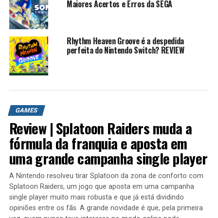
determinar o mais forte. No entanto, há um motivo
Maiores Acertos e Erros da SEGA
oculto por trás do torneio e os jogadores descobrirão o
que é isso enquanto jogam no Modo História do jogo.
Rhythm Heaven Groove é a despedida
Jogabilidade e personagens
perfeita do Nintendo Switch? REVIEW
O Digimon All-Star Rumble possui 12 Digimon jogáveis ​​
base (6 deles da Digimon Adventure, 2 da Digimon
Adventure 02, 2 da Digimon Tamers e 2 da Digimon
Fusion) e um total de 32 formas. Seis das formas básicas
GAMES
e suas Digivolutions foram reveladas no anúncio do jogo.
Review | Splatoon Raiders muda a
[3]
fórmula da franquia e aposta em
Cada Digimon pode Digivolve em uma forma mais alta
uma grande campanha single player
durante a batalha quando o medidor está cheio. Quando
o Modo História é completado com um personagem, sua
A Nintendo resolveu tirar Splatoon da zona de conforto com
“Super Forma” será desbloqueada; para jogar como esta
Splatoon Raiders, um jogo que aposta em uma campanha
forma, ao selecionar o personagem, o jogador tem a
single player muito mais robusta e que já está dividindo
opção de alternar a forma alternativa do personagem de
opiniões entre os fãs. A grande novidade é que, pela primeira