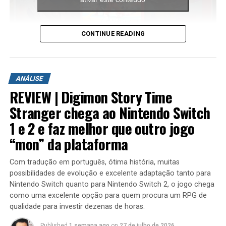
Mushroomon
Tortomon
CONTINUE READING
CrânioMamothmon
A aventura leva o jogador para ilhas inéditas e diferentes
ambientes para explorar. Durante a campanha é
Cyclonemon
ANÁLISE
possível encontrar novas armas, aprimorar os
REVIEW | Digimon Story Time
Boltmon
equipamentos com upgrades e completar diversas
missões que variam bastante em estrutura. Algumas
Stranger chega ao Nintendo Switch
Ebemon
colocam o jogador contra grandes hordas de inimigos
1 e 2 e faz melhor que outro jogo
em áreas abertas, enquanto outras acontecem em
Locomon (não pode ser atacado, ao invés disso,
“mon” da plataforma
regiões subterrâneas repletas de desafios, incluindo
Locomon atropelará e danificará qualquer Digimon
inimigos mais poderosos e torres que precisam ser
parado nos trilhos do trem quando ele passar por)
Com tradução em português, ótima história, muitas
destruídas dentro de um limite de tempo para que a
possibilidades de evolução e excelente adaptação tanto para
missão seja concluída.
Recepção
Nintendo Switch quanto para Nintendo Switch 2, o jogo chega
como uma excelente opção para quem procura um RPG de
O All-Star Rumble recebeu críticas médias e críticas de
qualidade para investir dezenas de horas.
críticos, mantendo uma pontuação total de 49 no
Published
1 semana ago
on
27 de julho de 2026