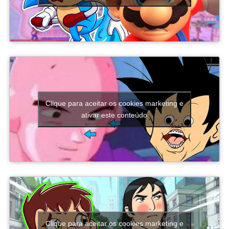
Esqueça capturar Digimons
Diferente de vários jogos do gênero, aqui você não
captura criaturas diretamente.
O sistema funciona através da
análise de dados
.
Conforme enfrenta Digimons nas batalhas, você coleta
Clique para aceitar os cookies marketing e
informações sobre eles. Quando a análise atinge o nível
ativar este conteúdo
necessário, é possível converter esses dados em um
novo Digimon para sua equipe.
Além disso, a estrutura das missões evita que a
campanha fique repetitiva. Existem objetivos de
Essa mecânica faz bastante sentido dentro do universo
combate, exploração, coleta de recursos, defesa de áreas
digital da série e acaba tornando a progressão muito
e confrontos contra chefes que exigem estratégias
viciante.
diferentes. Como cada arma possui características
próprias, o jogador acaba sendo incentivado a testar
novos estilos de jogo em vez de utilizar sempre o mesmo
equipamento do início ao fim.
Clique para aceitar os cookies marketing e