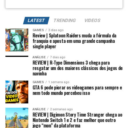
Além de evoluir seus Digimons para formas mais
poderosas, também é possível
regredir a evolução
LATEST
TRENDING
VIDEOS
para fortalecer permanentemente seus atributos.
GAMES
3 dias ago
Review | Splatoon Raiders muda a fórmula da
Na prática, um Digimon pode voltar para sua forma
franquia e aposta em uma grande campanha
inicial, mantendo um potencial muito maior. Conforme
single player
Essa mudança também pode representar um passo
você repete esse processo, desbloqueia novas linhas
importante para o futuro da franquia. Durante muitos
evolutivas e aumenta bastante os atributos, permitindo
ANÁLISE
7 dias ago
anos, Splatoon foi visto principalmente como um jogo
REVIEW | R-Type Dimensions 3 chega para
alcançar formas como Campeão, Ultimate e Mega com
resgatar um dos maiores clássicos dos jogos de
competitivo, mas Splatoon Raiders mostra que existe
estatísticas cada vez melhores.
navinha
espaço para expandir esse universo com uma campanha
mais ambiciosa e cheia de conteúdo. Caso a recepção dos
GAMES
1 semana ago
É um sistema profundo que recompensa quem gosta de
GTA 6 pode piorar os videogames para sempre e
jogadores seja positiva, é bem possível que a Nintendo
montar equipes fortes e experimentar diferentes
nem todo mundo percebeu isso
continue investindo nesse formato e transforme o modo
árvores evolutivas.
história em um dos pilares da série daqui para frente.
ANÁLISE
2 semanas ago
REVIEW | Digimon Story Time Stranger chega ao
No fim das contas, fica a sensação de que Splatoon
Nintendo Switch 1 e 2 e faz melhor que outro
Raiders funciona como um grande laboratório para o
jogo “mon” da plataforma