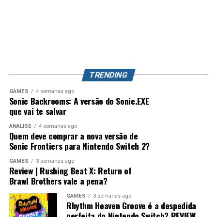
Essas escolhas podem alterar acontecimentos ao longo
tão importante quanto as partidas online. Caso isso
dos capítulos e dão ao jogo uma estrutura que lembra
aconteça, Splatoon 4 pode se tornar o jogo mais
bastante séries como
Persona
, principalmente pelo
completo da franquia, unindo uma campanha profunda,
foco nas conversas, relacionamentos e desenvolvimento
exploração, evolução de equipamentos e o competitivo
dos personagens.
que já conquistou milhões de jogadores ao redor do
mundo. Splatoon Raiders pode até parecer um spin-off,
TRENDING
mas também pode representar o primeiro passo para a
maior evolução que a série já teve.
GAMES
4 semanas ago
Sonic Backrooms: A versão do Sonic.EXE
que vai te salvar
ANÁLISE
4 semanas ago
Quem deve comprar a nova versão de
Sonic Frontiers para Nintendo Switch 2?
GAMES
3 semanas ago
Review | Rushing Beat X: Return of
Brawl Brothers vale a pena?
Desempenho impressionante no
GAMES
3 semanas ago
Rhythm Heaven Groove é a despedida
Switch 2 e um verdadeiro milagre no
perfeita do Nintendo Switch? REVIEW