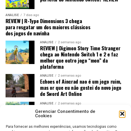
Switch 1
ANÁLISE
7 dias ago
Visualmente, o jogo impressiona bastante.
REVIEW | R-Type Dimensions 3 chega
para resgatar um dos maiores clássicos
No
Nintendo Switch 2
, a qualidade gráfica
dos jogos de navinha
praticamente não fica devendo em relação às versões de
ANÁLISE
2 semanas ago
PlayStation 5 e Xbox, entregando uma experiência
REVIEW | Digimon Story Time Stranger
muito próxima dos consoles mais potentes.
chega ao Nintendo Switch 1 e 2 e faz
melhor que outro jogo “mon” da
plataforma
ANÁLISE
2 semanas ago
Echoes of Aincrad nao é um jogo ruim,
mas or que eu não gostei do novo jogo
de Sword Art Online
ANÁLISE
2 semanas ago
Jogos Amados e Odiados do Sonic: Os
Gerenciar Consentimento de
Maiores Acertos e Erros da SEGA
Cookies
Para fornecer as melhores experiências, usamos tecnologias como