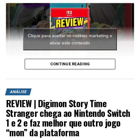
Clique para aceitar os cookies marketing e
ativar este conteúdo
CONTINUE READING
A aventura leva o jogador para ilhas inéditas e diferentes
ambientes para explorar. Durante a campanha é
ANÁLISE
possível encontrar novas armas, aprimorar os
REVIEW | Digimon Story Time
equipamentos com upgrades e completar diversas
missões que variam bastante em estrutura. Algumas
Stranger chega ao Nintendo Switch
colocam o jogador contra grandes hordas de inimigos
1 e 2 e faz melhor que outro jogo
em áreas abertas, enquanto outras acontecem em
“mon” da plataforma
regiões subterrâneas repletas de desafios, incluindo
inimigos mais poderosos e torres que precisam ser