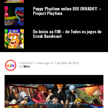
Poppy Playtime online DEU ERRADO?! –
Project Playtime
Do Inicio ao FIM – de Todos os jogos do
Crash Bandicoot
Published
11 anos ago
on
7 de julho de 2015
By
Woo