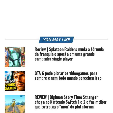
INDUSTRY (ORGANIZATION SECTOR)
INSCRITOS
JOGO
JOGOS
JOGOS 2016
LET'S
LIVE
MELHORES
MENSAGEM
MINECRAFT
NATAL
NERD
NEW 3DS
NINTENDO
NINTENDO SWITCH
ONE
OPINIÃO
OS GAMES
OS PIORES GAMES
PC
PC GAMER
PIKACHU
PIORES
PLAY
POKEMON
POKEMON GO
PORTUGUES
PS3
PS4
PT
REVIEW
RK
RK PLAY
RKLOOK
RKPLAY
RKVLOG
ROBERTO
ROBERTO CARLOS
SONIC
STATION
STRIKE
STRIKE POKEMON
SUN
TRETA
YOU MAY LIKE
TRETA NEWS
TRETAS
TUTORIAL
VIDEO
VIDEO GAME
VIDEO GAME (INDUSTRY)
VIDEOGAMES
VLOG
WII
XBOX
Review | Splatoon Raiders muda a fórmula
YOUTUBE
YOUTUBE CAPTURE
YOUTUBER
YOUTUBERS
da franquia e aposta em uma grande
ZANGADO
ZUMBI
campanha single player
UP NEXT
COMO FUNCIONA O Sensacionalismo
GTA 6 pode piorar os videogames para
sempre e nem todo mundo percebeu isso
DON'T MISS
Snake – O mitico jogo do celular da Nokia
REVIEW | Digimon Story Time Stranger
chega ao Nintendo Switch 1 e 2 e faz melhor
que outro jogo “mon” da plataforma