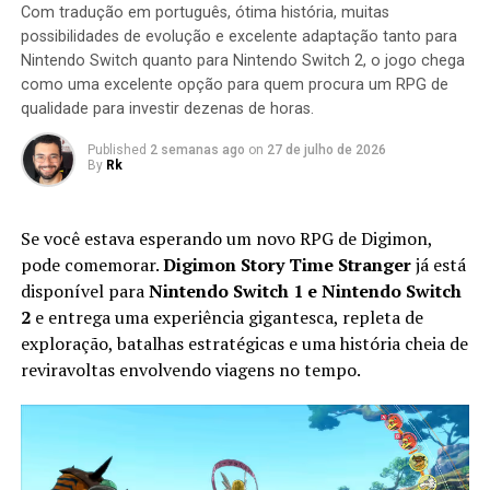
Com tradução em português, ótima história, muitas
destruídas dentro de um limite de tempo para que a
possibilidades de evolução e excelente adaptação tanto para
missão seja concluída.
Nintendo Switch quanto para Nintendo Switch 2, o jogo chega
como uma excelente opção para quem procura um RPG de
qualidade para investir dezenas de horas.
Published
2 semanas ago
on
27 de julho de 2026
By
Rk
Se você estava esperando um novo RPG de Digimon,
pode comemorar.
Digimon Story Time Stranger
já está
disponível para
Nintendo Switch 1 e Nintendo Switch
2
e entrega uma experiência gigantesca, repleta de
exploração, batalhas estratégicas e uma história cheia de
Apesar do foco na experiência solo, o multiplayer
reviravoltas envolvendo viagens no tempo.
continua presente. Você pode chamar amigos para
participar das missões ou entrar nas salas de outros
jogadores para completar sessões cooperativas e
conquistar recompensas adicionais, aumentando ainda
mais a longevidade da aventura.