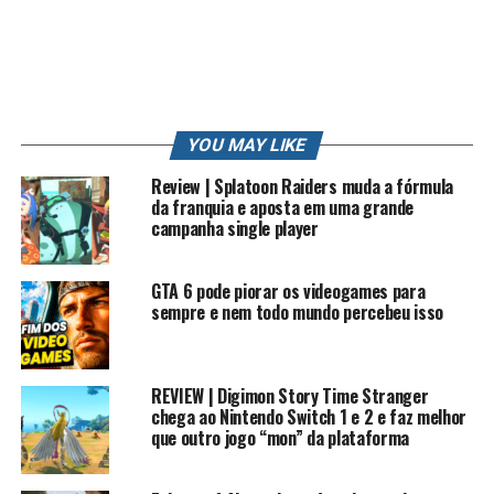
PS3
PS4
PT
REVIEW
RK
RK PLAY
RKLOOK
RKPLAY
RKVLOG
ROBERTO
ROBERTO CARLOS
SONIC
STATION
STRIKE
STRIKE POKEMON
SUN
TRETA
TRETA NEWS
TRETAS
TUTORIAL
VIDEO
VIDEO GAME
VIDEO GAME (INDUSTRY)
VIDEOGAMES
VLOG
WII
XBOX
YOUTUBE
YOUTUBE CAPTURE
YOUTUBER
YOUTUBERS
ZANGADO
ZUMBI
YOU MAY LIKE
UP NEXT
Review | Splatoon Raiders muda a fórmula
FUI BANIDO DO POKÉMON GO! – RESPOSTA BRUNO
da franquia e aposta em uma grande
PLATINA
campanha single player
DON'T MISS
Claro bloqueia Pokémon GO no Brasil
GTA 6 pode piorar os videogames para
sempre e nem todo mundo percebeu isso
REVIEW | Digimon Story Time Stranger
chega ao Nintendo Switch 1 e 2 e faz melhor
que outro jogo “mon” da plataforma