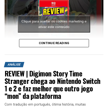
Clique para aceitar os cookies marketing e
ativar este conteúdo
CONTINUE READING
A aventura leva o jogador para ilhas inéditas e diferentes
ambientes para explorar. Durante a campanha é
ANÁLISE
possível encontrar novas armas, aprimorar os
REVIEW | Digimon Story Time
equipamentos com upgrades e completar diversas
missões que variam bastante em estrutura. Algumas
Stranger chega ao Nintendo Switch
colocam o jogador contra grandes hordas de inimigos
1 e 2 e faz melhor que outro jogo
em áreas abertas, enquanto outras acontecem em
“mon” da plataforma
regiões subterrâneas repletas de desafios, incluindo
inimigos mais poderosos e torres que precisam ser
Com tradução em português, ótima história, muitas
destruídas dentro de um limite de tempo para que a