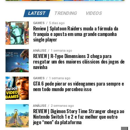
Além de evoluir seus Digimons para formas mais
poderosas, também é possível
regredir a evolução
LATEST
TRENDING
VIDEOS
para fortalecer permanentemente seus atributos.
GAMES
5 dias ago
Review | Splatoon Raiders muda a fórmula da
Na prática, um Digimon pode voltar para sua forma
franquia e aposta em uma grande campanha
inicial, mantendo um potencial muito maior. Conforme
single player
Essa mudança também pode representar um passo
você repete esse processo, desbloqueia novas linhas
importante para o futuro da franquia. Durante muitos
evolutivas e aumenta bastante os atributos, permitindo
ANÁLISE
1 semana ago
anos, Splatoon foi visto principalmente como um jogo
REVIEW | R-Type Dimensions 3 chega para
alcançar formas como Campeão, Ultimate e Mega com
resgatar um dos maiores clássicos dos jogos de
competitivo, mas Splatoon Raiders mostra que existe
estatísticas cada vez melhores.
navinha
espaço para expandir esse universo com uma campanha
mais ambiciosa e cheia de conteúdo. Caso a recepção dos
É um sistema profundo que recompensa quem gosta de
GAMES
1 semana ago
jogadores seja positiva, é bem possível que a Nintendo
GTA 6 pode piorar os videogames para sempre e
montar equipes fortes e experimentar diferentes
nem todo mundo percebeu isso
continue investindo nesse formato e transforme o modo
árvores evolutivas.
história em um dos pilares da série daqui para frente.
ANÁLISE
2 semanas ago
No fim das contas, fica a sensação de que Splatoon
REVIEW | Digimon Story Time Stranger chega ao
Raiders funciona como um grande laboratório para o
Nintendo Switch 1 e 2 e faz melhor que outro
jogo “mon” da plataforma
futuro da franquia. A Nintendo parece estar testando
novas mecânicas, um mundo mais aberto, sistemas de