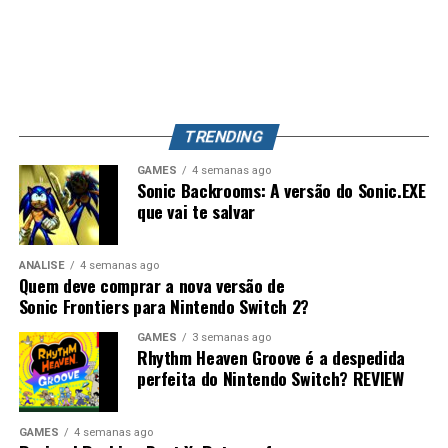
dos capítulos e dão ao jogo uma estrutura que lembra
aconteça, Splatoon 4 pode se tornar o jogo mais
bastante séries como
Persona
, principalmente pelo
completo da franquia, unindo uma campanha profunda,
foco nas conversas, relacionamentos e desenvolvimento
exploração, evolução de equipamentos e o competitivo
dos personagens.
que já conquistou milhões de jogadores ao redor do
mundo. Splatoon Raiders pode até parecer um spin-off,
TRENDING
mas também pode representar o primeiro passo para a
maior evolução que a série já teve.
GAMES
4 semanas ago
Sonic Backrooms: A versão do Sonic.EXE
que vai te salvar
ANÁLISE
4 semanas ago
Quem deve comprar a nova versão de
Sonic Frontiers para Nintendo Switch 2?
GAMES
3 semanas ago
Rhythm Heaven Groove é a despedida
Desempenho impressionante no
perfeita do Nintendo Switch? REVIEW
Switch 2 e um verdadeiro milagre no
Switch 1
GAMES
4 semanas ago