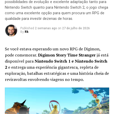
possibilidades de evolução e excelente adaptação tanto para
missão seja concluída.
Nintendo Switch quanto para Nintendo Switch 2, o jogo chega
como uma excelente opção para quem procura um RPG de
qualidade para investir dezenas de horas.
Published
2 semanas ago
on
27 de julho de 2026
By
Rk
Se você estava esperando um novo RPG de Digimon,
pode comemorar.
Digimon Story Time Stranger
já está
disponível para
Nintendo Switch 1 e Nintendo Switch
2
e entrega uma experiência gigantesca, repleta de
exploração, batalhas estratégicas e uma história cheia de
Apesar do foco na experiência solo, o multiplayer
reviravoltas envolvendo viagens no tempo.
continua presente. Você pode chamar amigos para
participar das missões ou entrar nas salas de outros
jogadores para completar sessões cooperativas e
conquistar recompensas adicionais, aumentando ainda
mais a longevidade da aventura.