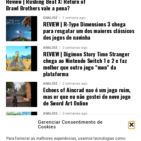
Review | Rushing Beat X: Return of
Brawl Brothers vale a pena?
Visualmente, o jogo impressiona bastante.
ANÁLISE
1 semana ago
REVIEW | R-Type Dimensions 3 chega
No
Nintendo Switch 2
, a qualidade gráfica
para resgatar um dos maiores clássicos
praticamente não fica devendo em relação às versões de
dos jogos de navinha
PlayStation 5 e Xbox, entregando uma experiência
ANÁLISE
2 semanas ago
muito próxima dos consoles mais potentes.
REVIEW | Digimon Story Time Stranger
chega ao Nintendo Switch 1 e 2 e faz
melhor que outro jogo “mon” da
plataforma
ANÁLISE
2 semanas ago
Echoes of Aincrad nao é um jogo ruim,
mas or que eu não gostei do novo jogo
de Sword Art Online
ANÁLISE
3 semanas ago
Jogos Amados e Odiados do Sonic: Os
Gerenciar Consentimento de
Maiores Acertos e Erros da SEGA
Cookies
Já no
Nintendo Switch 1
, o trabalho de otimização
Para fornecer as melhores experiências, usamos tecnologias como