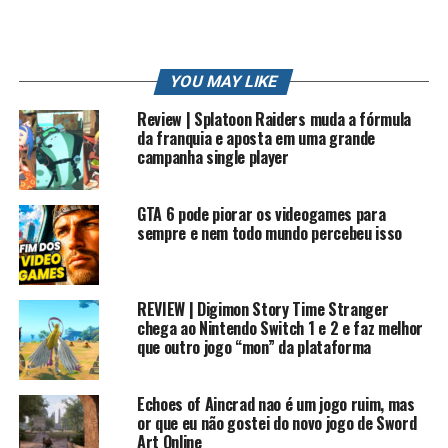
UJeVC7w7AYQTQ/join
Me siga nas redes sociais:
Twitter: /robertocarlosfj
YOU MAY LIKE
Insta: /robertocarlosfj
Page do Face: /rkplayss
Review | Splatoon Raiders muda a fórmula
da franquia e aposta em uma grande
Grupo do Face: /gamers brasil
campanha single player
Lives na Twitch e Facebook: /rkplay
Contato Profissional: contato.roberto94@gmail.com
GTA 6 pode piorar os videogames para
sempre e nem todo mundo percebeu isso
#rkplay #historiasonic #sonic
Mais Curiosidades e detalhes de Sonic Boom
REVIEW | Digimon Story Time Stranger
chega ao Nintendo Switch 1 e 2 e faz melhor
Sonic Boom: Rise of Lyric é um jogo criado e
que outro jogo “mon” da plataforma
desenvolvido para o Wii U publicado pela Sega e
desenvolvido pela Big Red Botton Entretaimentque foi
Echoes of Aincrad nao é um jogo ruim, mas
lançado em 11 de Novembro de 2014, em América do
or que eu não gostei do novo jogo de Sword
Norte e na Europa em 21 de novembro e no Japão, em
Art Online