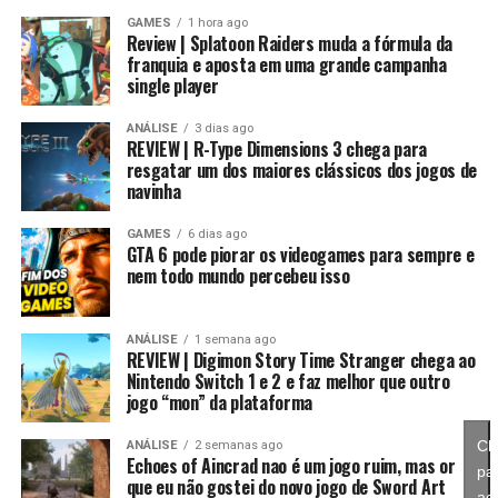
gerações de jogadores.
GAMES
1 hora ago
Review | Splatoon Raiders muda a fórmula da
franquia e aposta em uma grande campanha
single player
Essa mudança também pode representar um passo
importante para o futuro da franquia. Durante muitos
ANÁLISE
3 dias ago
REVIEW | R-Type Dimensions 3 chega para
anos, Splatoon foi visto principalmente como um jogo
resgatar um dos maiores clássicos dos jogos de
competitivo, mas Splatoon Raiders mostra que existe
navinha
espaço para expandir esse universo com uma campanha
mais ambiciosa e cheia de conteúdo. Caso a recepção dos
GAMES
6 dias ago
GTA 6 pode piorar os videogames para sempre e
jogadores seja positiva, é bem possível que a Nintendo
nem todo mundo percebeu isso
continue investindo nesse formato e transforme o modo
história em um dos pilares da série daqui para frente.
ANÁLISE
1 semana ago
REVIEW | Digimon Story Time Stranger chega ao
No fim das contas, fica a sensação de que Splatoon
Nintendo Switch 1 e 2 e faz melhor que outro
Raiders funciona como um grande laboratório para o
jogo “mon” da plataforma
futuro da franquia. A Nintendo parece estar testando
novas mecânicas, um mundo mais aberto, sistemas de
Cl
ANÁLISE
2 semanas ago
Echoes of Aincrad nao é um jogo ruim, mas or
progressão e uma campanha muito mais ambiciosa para
pa
que eu não gostei do novo jogo de Sword Art
entender como os jogadores vão reagir. Se a recepção
ace