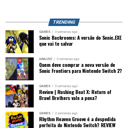
exploração, evolução de equipamentos e o competitivo
que já conquistou milhões de jogadores ao redor do
mundo. Splatoon Raiders pode até parecer um spin-off,
TRENDING
mas também pode representar o primeiro passo para a
maior evolução que a série já teve.
GAMES
3 semanas ago
Sonic Backrooms: A versão do Sonic.EXE
que vai te salvar
ANÁLISE
3 semanas ago
Quem deve comprar a nova versão de
Sonic Frontiers para Nintendo Switch 2?
GAMES
3 semanas ago
Review | Rushing Beat X: Return of
Brawl Brothers vale a pena?
GAMES
2 semanas ago
Rhythm Heaven Groove é a despedida
perfeita do Nintendo Switch? REVIEW