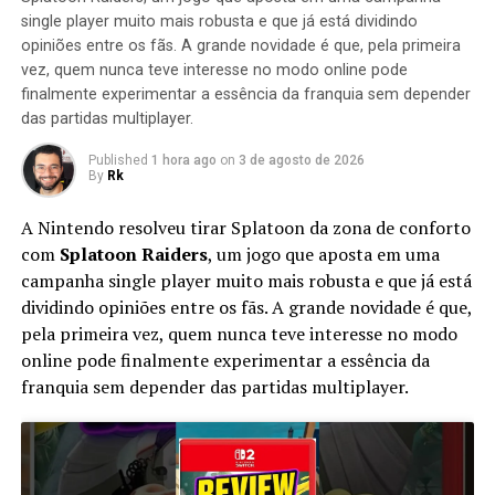
alimentar seu exército de robôs de guerra com os
single player muito mais robusta e que já está dividindo
cristais do caos para destruir tudo que for orgânico e
opiniões entre os fãs. A grande novidade é que, pela primeira
criar um mundo de metal retorcido e robôs. Para parar
vez, quem nunca teve interesse no modo online pode
finalmente experimentar a essência da franquia sem depender
plano maligno do Lyric, o grupo deve colocar de lado
das partidas multiplayer.
suas diferenças e encontrar os cristais do Caos antes
Lyric. As apostas nunca foram tão altos, e a única
Published
1 hora ago
on
3 de agosto de 2026
chance de superar Lyric é se unir e trabalhar como uma
By
Rk
equipe.
A Nintendo resolveu tirar Splatoon da zona de conforto
Jogabilidade
com
Splatoon Raiders
, um jogo que aposta em uma
Sonic Boom: Rise of Lyric é um jogo de ação-aventura
campanha single player muito mais robusta e que já está
com uma forte ênfase na exploração e combate em
dividindo opiniões entre os fãs. A grande novidade é que,
comparação com o Sonic the Hedgehog anterior das
pela primeira vez, quem nunca teve interesse no modo
parcelas. O jogo apresenta quatro personagens jogáveis,
online pode finalmente experimentar a essência da
do Sonic, Tails, Knuckles e Amy. O jogo terá suporte
franquia sem depender das partidas multiplayer.
multiplayer cooperativa local e é tipicamente alojados
em torno de dois jogadores em modo co-op, com modos
adicionais para até quatro jogadores local. No entanto,
se um jogador está jogando sozinho, eles são autorizados