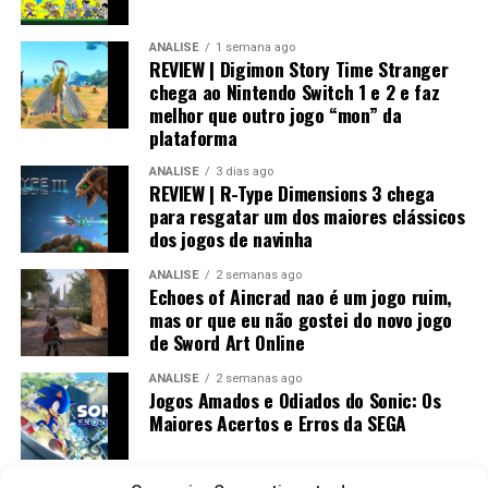
ANÁLISE
1 semana ago
REVIEW | Digimon Story Time Stranger
chega ao Nintendo Switch 1 e 2 e faz
melhor que outro jogo “mon” da
plataforma
ANÁLISE
3 dias ago
REVIEW | R-Type Dimensions 3 chega
para resgatar um dos maiores clássicos
dos jogos de navinha
ANÁLISE
2 semanas ago
Echoes of Aincrad nao é um jogo ruim,
mas or que eu não gostei do novo jogo
de Sword Art Online
ANÁLISE
2 semanas ago
Jogos Amados e Odiados do Sonic: Os
Maiores Acertos e Erros da SEGA