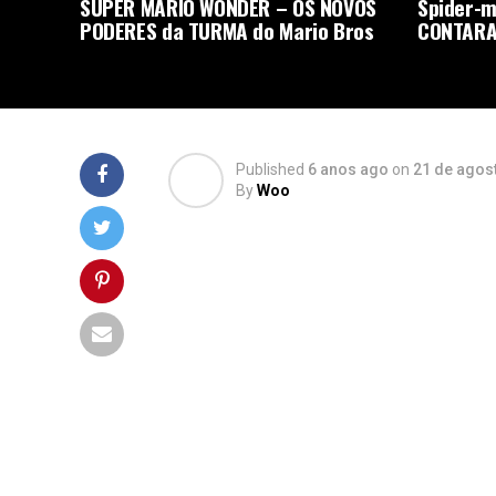
SUPER MARIO WONDER – OS NOVOS
Spider-m
PODERES da TURMA do Mario Bros
CONTARA
Published
6 anos ago
on
21 de agos
By
Woo