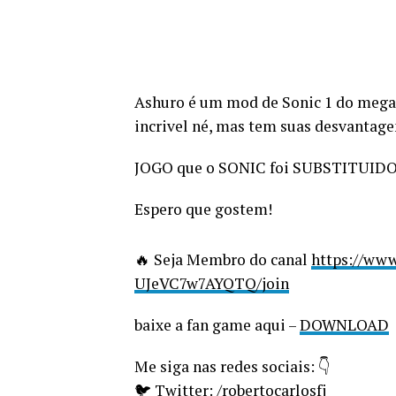
Ashuro é um mod de Sonic 1 do mega d
incrivel né, mas tem suas desvantage
JOGO que o SONIC foi SUBSTITUID
Espero que gostem!
🔥 Seja Membro do canal
https://ww
UJeVC7w7AYQTQ/join
baixe a fan game aqui –
DOWNLOAD
Me siga nas redes sociais: 👇
🐦 Twitter: /robertocarlosfj