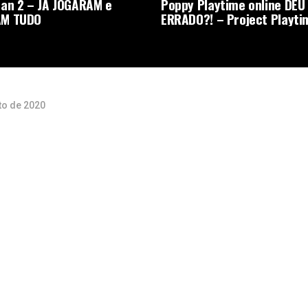
an 2 – JA JOGARAM e
Poppy Playtime online DEU
M TUDO
ERRADO?! – Project Playti
to de 2020