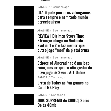
GAMES
1 semana ago
GTA 6 pode piorar os videogames
para sempre e nem todo mundo
percebeu isso
ANÁLISE
2 semanas ago
REVIEW | Digimon Story Time
Stranger chega ao Nintendo
Switch 1 e 2 e faz melhor que
outro jogo “mon” da plataforma
ANÁLISE
2 semanas ago
Echoes of Aincrad nao é um jogo
ruim, mas or que eu não gostei do
novo jogo de Sword Art Online
GAMES
7 anos ago
Lista de Todas as Fan games no
Canal Rk Play
GAMES
6 anos ago
JOGO SUPREMO do SONIC | Sonic
Delta 40mb