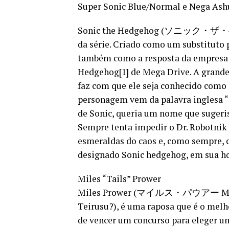
Super Sonic Blue/Normal e Nega Ashu
Sonic the Hedgehog (ソニック・ザ・ヘッ
da série. Criado como um substituto 
também como a resposta da empresa p
Hedgehog[1] de Mega Drive. A grande 
faz com que ele seja conhecido como
personagem vem da palavra inglesa “S
de Sonic, queria um nome que sugeris
Sempre tenta impedir o Dr. Robotni
esmeraldas do caos e, como sempre,
designado Sonic hedgehog, em sua
Miles “Tails” Prower
Miles Prower (マイルス・パウアー Mairu
Teirusu?), é uma raposa que é o melh
de vencer um concurso para eleger 