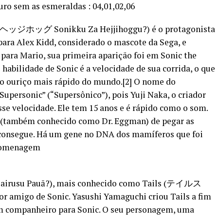
ro sem as esmeraldas : 04,01,02,06
ジホッグ Sonikku Za Hejjihoggu?) é o protagonista
para Alex Kidd, considerado o mascote da Sega, e
ara Mario, sua primeira aparição foi em Sonic the
habilidade de Sonic é a velocidade de sua corrida, o que
 o ouriço mais rápido do mundo.[2] O nome do
upersonic” (“Supersônico”), pois Yuji Naka, o criador
se velocidade. Ele tem 15 anos e é rápido como o som.
k (também conhecido como Dr. Eggman) de pegar as
 consegue. Há um gene no DNA dos mamíferos que foi
 homenagem
su Pauā?), mais conhecido como Tails (テイルス
or amigo de Sonic. Yasushi Yamaguchi criou Tails a fim
um companheiro para Sonic. O seu personagem, uma