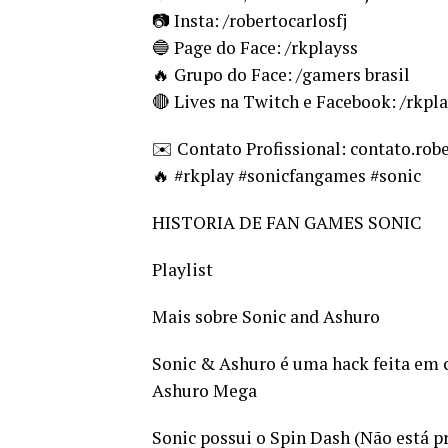
📷 Insta: /robertocarlosfj
🔵 Page do Face: /rkplayss
🔥 Grupo do Face: /gamers brasil
🔴 Lives na Twitch e Facebook: /rkpl
✉️ Contato Profissional: contato.r
🔥 #rkplay #sonicfangames #sonic
HISTORIA DE FAN GAMES SONIC
Playlist
Mais sobre Sonic and Ashuro
Sonic & Ashuro é uma hack feita em c
Ashuro Mega
Sonic possui o Spin Dash (Não está 