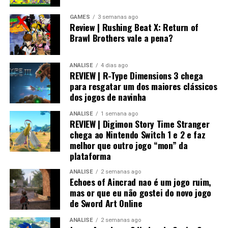
Switch 1
GAMES
3 semanas ago
Review | Rushing Beat X: Return of
Visualmente, o jogo impressiona bastante.
Brawl Brothers vale a pena?
No
Nintendo Switch 2
, a qualidade gráfica
ANÁLISE
4 dias ago
praticamente não fica devendo em relação às versões de
REVIEW | R-Type Dimensions 3 chega
PlayStation 5 e Xbox, entregando uma experiência
para resgatar um dos maiores clássicos
muito próxima dos consoles mais potentes.
dos jogos de navinha
ANÁLISE
1 semana ago
REVIEW | Digimon Story Time Stranger
chega ao Nintendo Switch 1 e 2 e faz
melhor que outro jogo “mon” da
plataforma
ANÁLISE
2 semanas ago
Echoes of Aincrad nao é um jogo ruim,
mas or que eu não gostei do novo jogo
de Sword Art Online
ANÁLISE
2 semanas ago