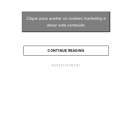
Clique para aceitar os cookies marketing e
ativar este conteúdo
CONTINUE READING
ADVERTISEMENT
Queridos tudo bem ?! Eu sou o Roberto e hoje vamos
jogar um jogo de video game sendo jogado em um
console de jogos Espero que gostem! — Quer …
RELATED TOPICS:
1080P
360
3DS
60FPS
ANALISE