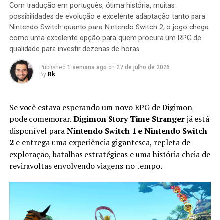
Com tradução em português, ótima história, muitas
destruídas dentro de um limite de tempo para que a
possibilidades de evolução e excelente adaptação tanto para
missão seja concluída.
Nintendo Switch quanto para Nintendo Switch 2, o jogo chega
como uma excelente opção para quem procura um RPG de
qualidade para investir dezenas de horas.
Published
1 semana ago
on
27 de julho de 2026
By
Rk
Se você estava esperando um novo RPG de Digimon,
pode comemorar.
Digimon Story Time Stranger
já está
disponível para
Nintendo Switch 1 e Nintendo Switch
2
e entrega uma experiência gigantesca, repleta de
exploração, batalhas estratégicas e uma história cheia de
Apesar do foco na experiência solo, o multiplayer
reviravoltas envolvendo viagens no tempo.
continua presente. Você pode chamar amigos para
participar das missões ou entrar nas salas de outros
jogadores para completar sessões cooperativas e
conquistar recompensas adicionais, aumentando ainda
mais a longevidade da aventura.