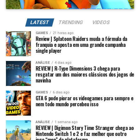
Além de evoluir seus Digimons para formas mais
poderosas, também é possível
regredir a evolução
LATEST
TRENDING
VIDEOS
para fortalecer permanentemente seus atributos.
GAMES
21 horas ago
Review | Splatoon Raiders muda a fórmula da
Na prática, um Digimon pode voltar para sua forma
franquia e aposta em uma grande campanha
inicial, mantendo um potencial muito maior. Conforme
single player
Essa mudança também pode representar um passo
você repete esse processo, desbloqueia novas linhas
importante para o futuro da franquia. Durante muitos
evolutivas e aumenta bastante os atributos, permitindo
ANÁLISE
4 dias ago
anos, Splatoon foi visto principalmente como um jogo
REVIEW | R-Type Dimensions 3 chega para
alcançar formas como Campeão, Ultimate e Mega com
resgatar um dos maiores clássicos dos jogos de
competitivo, mas Splatoon Raiders mostra que existe
estatísticas cada vez melhores.
navinha
espaço para expandir esse universo com uma campanha
mais ambiciosa e cheia de conteúdo. Caso a recepção dos
É um sistema profundo que recompensa quem gosta de
GAMES
6 dias ago
jogadores seja positiva, é bem possível que a Nintendo
GTA 6 pode piorar os videogames para sempre e
montar equipes fortes e experimentar diferentes
nem todo mundo percebeu isso
continue investindo nesse formato e transforme o modo
árvores evolutivas.
história em um dos pilares da série daqui para frente.
ANÁLISE
1 semana ago
No fim das contas, fica a sensação de que Splatoon
REVIEW | Digimon Story Time Stranger chega ao
Raiders funciona como um grande laboratório para o
Nintendo Switch 1 e 2 e faz melhor que outro
jogo “mon” da plataforma