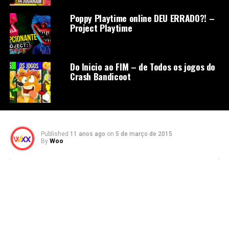
Poppy Playtime online DEU ERRADO?! –
Project Playtime
Do Inicio ao FIM – de Todos os jogos do
Crash Bandicoot
Published
11 anos ago
on
5 de março de 2015
By
Woo