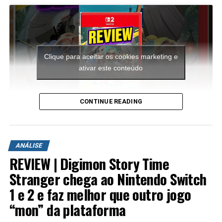
Clique para aceitar os cookies marketing e
ativar este conteúdo
CONTINUE READING
A aventura leva o jogador para ilhas inéditas e diferentes
ambientes para explorar. Durante a campanha é
ANÁLISE
possível encontrar novas armas, aprimorar os
REVIEW | Digimon Story Time
equipamentos com upgrades e completar diversas
missões que variam bastante em estrutura. Algumas
Stranger chega ao Nintendo Switch
colocam o jogador contra grandes hordas de inimigos
1 e 2 e faz melhor que outro jogo
em áreas abertas, enquanto outras acontecem em
“mon” da plataforma
regiões subterrâneas repletas de desafios, incluindo
inimigos mais poderosos e torres que precisam ser