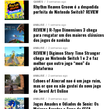
GAMES
3 semanas ago
Rhythm Heaven Groove é a despedida
Visualmente, o jogo impressiona bastante.
perfeita do Nintendo Switch? REVIEW
No
Nintendo Switch 2
, a qualidade gráfica
ANÁLISE
1 semana ago
praticamente não fica devendo em relação às versões de
REVIEW | R-Type Dimensions 3 chega
PlayStation 5 e Xbox, entregando uma experiência
para resgatar um dos maiores clássicos
muito próxima dos consoles mais potentes.
dos jogos de navinha
ANÁLISE
2 semanas ago
REVIEW | Digimon Story Time Stranger
chega ao Nintendo Switch 1 e 2 e faz
melhor que outro jogo “mon” da
plataforma
ANÁLISE
2 semanas ago
Echoes of Aincrad nao é um jogo ruim,
mas or que eu não gostei do novo jogo
de Sword Art Online
ANÁLISE
3 semanas ago
Jogos Amados e Odiados do Sonic: Os
Já no
Nintendo Switch 1
, o trabalho de otimização
Maiores Acertos e Erros da SEGA