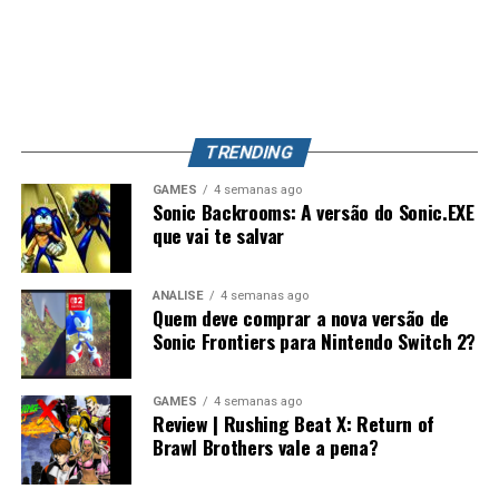
dos capítulos e dão ao jogo uma estrutura que lembra
aconteça, Splatoon 4 pode se tornar o jogo mais
bastante séries como
Persona
, principalmente pelo
completo da franquia, unindo uma campanha profunda,
foco nas conversas, relacionamentos e desenvolvimento
exploração, evolução de equipamentos e o competitivo
dos personagens.
que já conquistou milhões de jogadores ao redor do
mundo. Splatoon Raiders pode até parecer um spin-off,
TRENDING
mas também pode representar o primeiro passo para a
maior evolução que a série já teve.
GAMES
4 semanas ago
Sonic Backrooms: A versão do Sonic.EXE
que vai te salvar
ANÁLISE
4 semanas ago
Quem deve comprar a nova versão de
Sonic Frontiers para Nintendo Switch 2?
Desempenho impressionante no
GAMES
4 semanas ago
Review | Rushing Beat X: Return of
Switch 2 e um verdadeiro milagre no
Brawl Brothers vale a pena?
Switch 1