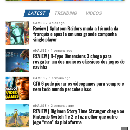
Além de evoluir seus Digimons para formas mais
poderosas, também é possível
regredir a evolução
LATEST
TRENDING
VIDEOS
para fortalecer permanentemente seus atributos.
GAMES
4 dias ago
Review | Splatoon Raiders muda a fórmula da
Na prática, um Digimon pode voltar para sua forma
franquia e aposta em uma grande campanha
inicial, mantendo um potencial muito maior. Conforme
single player
Essa mudança também pode representar um passo
você repete esse processo, desbloqueia novas linhas
importante para o futuro da franquia. Durante muitos
evolutivas e aumenta bastante os atributos, permitindo
ANÁLISE
1 semana ago
anos, Splatoon foi visto principalmente como um jogo
REVIEW | R-Type Dimensions 3 chega para
alcançar formas como Campeão, Ultimate e Mega com
resgatar um dos maiores clássicos dos jogos de
competitivo, mas Splatoon Raiders mostra que existe
estatísticas cada vez melhores.
navinha
espaço para expandir esse universo com uma campanha
mais ambiciosa e cheia de conteúdo. Caso a recepção dos
É um sistema profundo que recompensa quem gosta de
GAMES
1 semana ago
jogadores seja positiva, é bem possível que a Nintendo
GTA 6 pode piorar os videogames para sempre e
montar equipes fortes e experimentar diferentes
nem todo mundo percebeu isso
continue investindo nesse formato e transforme o modo
árvores evolutivas.
história em um dos pilares da série daqui para frente.
ANÁLISE
2 semanas ago
No fim das contas, fica a sensação de que Splatoon
REVIEW | Digimon Story Time Stranger chega ao
Raiders funciona como um grande laboratório para o
Nintendo Switch 1 e 2 e faz melhor que outro
jogo “mon” da plataforma
futuro da franquia. A Nintendo parece estar testando
novas mecânicas, um mundo mais aberto, sistemas de