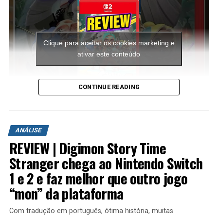
Clique para aceitar os cookies marketing e
ativar este conteúdo
CONTINUE READING
A aventura leva o jogador para ilhas inéditas e diferentes
ambientes para explorar. Durante a campanha é
ANÁLISE
possível encontrar novas armas, aprimorar os
REVIEW | Digimon Story Time
equipamentos com upgrades e completar diversas
missões que variam bastante em estrutura. Algumas
Stranger chega ao Nintendo Switch
colocam o jogador contra grandes hordas de inimigos
1 e 2 e faz melhor que outro jogo
em áreas abertas, enquanto outras acontecem em
“mon” da plataforma
regiões subterrâneas repletas de desafios, incluindo
inimigos mais poderosos e torres que precisam ser
Com tradução em português, ótima história, muitas
destruídas dentro de um limite de tempo para que a