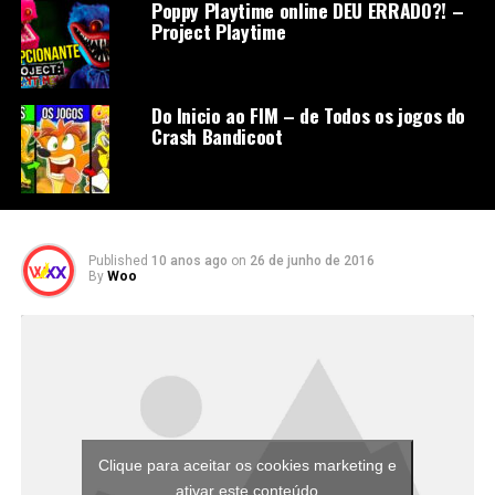
Poppy Playtime online DEU ERRADO?! –
Project Playtime
Do Inicio ao FIM – de Todos os jogos do
Crash Bandicoot
Published
10 anos ago
on
26 de junho de 2016
By
Woo
Clique para aceitar os cookies marketing e
ativar este conteúdo