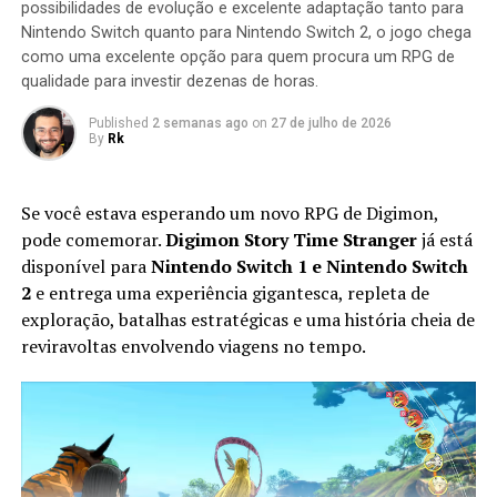
possibilidades de evolução e excelente adaptação tanto para
missão seja concluída.
Nintendo Switch quanto para Nintendo Switch 2, o jogo chega
como uma excelente opção para quem procura um RPG de
qualidade para investir dezenas de horas.
Published
2 semanas ago
on
27 de julho de 2026
By
Rk
Se você estava esperando um novo RPG de Digimon,
pode comemorar.
Digimon Story Time Stranger
já está
disponível para
Nintendo Switch 1 e Nintendo Switch
2
e entrega uma experiência gigantesca, repleta de
exploração, batalhas estratégicas e uma história cheia de
Apesar do foco na experiência solo, o multiplayer
reviravoltas envolvendo viagens no tempo.
continua presente. Você pode chamar amigos para
participar das missões ou entrar nas salas de outros
jogadores para completar sessões cooperativas e
conquistar recompensas adicionais, aumentando ainda
mais a longevidade da aventura.