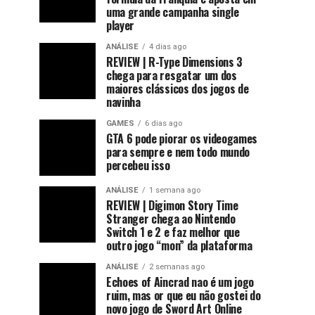
uma grande campanha single
player
ANÁLISE
4 dias ago
REVIEW | R-Type Dimensions 3
chega para resgatar um dos
maiores clássicos dos jogos de
navinha
GAMES
6 dias ago
GTA 6 pode piorar os videogames
para sempre e nem todo mundo
percebeu isso
ANÁLISE
1 semana ago
REVIEW | Digimon Story Time
Stranger chega ao Nintendo
Switch 1 e 2 e faz melhor que
outro jogo “mon” da plataforma
ANÁLISE
2 semanas ago
Echoes of Aincrad nao é um jogo
ruim, mas or que eu não gostei do
novo jogo de Sword Art Online