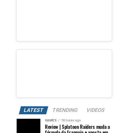
LATEST
TRENDING
VIDEOS
GAMES
18 horas ago
Review | Splatoon Raiders muda a
fórmula da franquia e aposta em