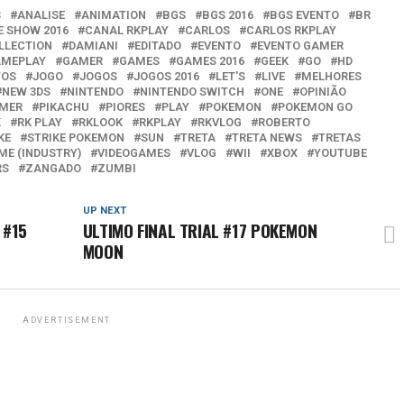
S
ANALISE
ANIMATION
BGS
BGS 2016
BGS EVENTO
BR
E SHOW 2016
CANAL RKPLAY
CARLOS
CARLOS RKPLAY
LLECTION
DAMIANI
EDITADO
EVENTO
EVENTO GAMER
MEPLAY
GAMER
GAMES
GAMES 2016
GEEK
GO
HD
TOS
JOGO
JOGOS
JOGOS 2016
LET'S
LIVE
MELHORES
NEW 3DS
NINTENDO
NINTENDO SWITCH
ONE
OPINIÃO
AMER
PIKACHU
PIORES
PLAY
POKEMON
POKEMON GO
K
RK PLAY
RKLOOK
RKPLAY
RKVLOG
ROBERTO
KE
STRIKE POKEMON
SUN
TRETA
TRETA NEWS
TRETAS
ME (INDUSTRY)
VIDEOGAMES
VLOG
WII
XBOX
YOUTUBE
RS
ZANGADO
ZUMBI
UP NEXT
 #15
ULTIMO FINAL TRIAL #17 POKEMON
MOON
ADVERTISEMENT