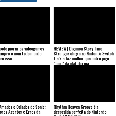
pode piorar os videogames
REVIEW | Digimon Story Time
empre e nem todo mundo
Stranger chega ao Nintendo Switch
eu isso
1 e 2 e faz melhor que outro jogo
“mon” da plataforma
Amados e Odiados do Sonic:
Rhythm Heaven Groove é a
ores Acertos e Erros da
despedida perfeita do Nintendo