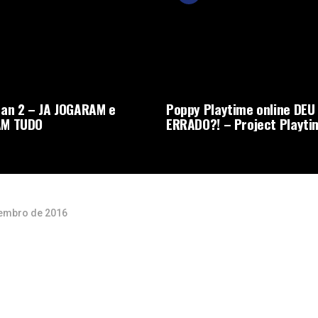
an 2 – JA JOGARAM e
Poppy Playtime online DEU
M TUDO
ERRADO?! – Project Playti
embro de 2016