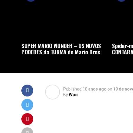
SUPER MARIO WONDER – OS NOVOS
Spider-m
PODERES da TURMA do Mario Bros
CONTARA
Published
10 anos ago
on
19 de nov
By
Woo