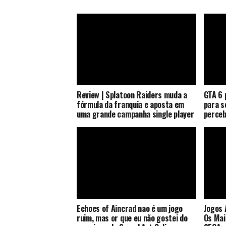
Review | Splatoon Raiders muda a
GTA 6 
fórmula da franquia e aposta em
para s
uma grande campanha single player
perceb
Echoes of Aincrad nao é um jogo
Jogos 
ruim, mas or que eu não gostei do
Os Mai