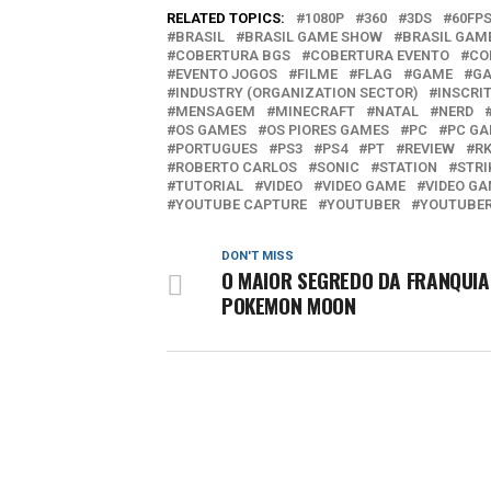
RELATED TOPICS:
1080P
360
3DS
60FP
BRASIL
BRASIL GAME SHOW
BRASIL GAM
COBERTURA BGS
COBERTURA EVENTO
CO
EVENTO JOGOS
FILME
FLAG
GAME
GA
INDUSTRY (ORGANIZATION SECTOR)
INSCRI
MENSAGEM
MINECRAFT
NATAL
NERD
OS GAMES
OS PIORES GAMES
PC
PC G
PORTUGUES
PS3
PS4
PT
REVIEW
R
ROBERTO CARLOS
SONIC
STATION
STRI
TUTORIAL
VIDEO
VIDEO GAME
VIDEO GA
YOUTUBE CAPTURE
YOUTUBER
YOUTUBE
DON'T MISS
O MAIOR SEGREDO DA FRANQUIA
POKEMON MOON