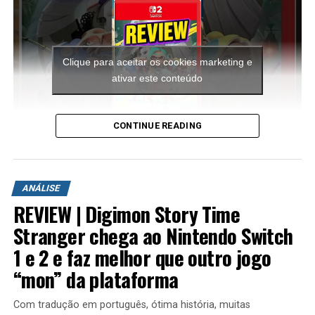
Clique para aceitar os cookies marketing e
ativar este conteúdo
CONTINUE READING
A aventura leva o jogador para ilhas inéditas e diferentes
ambientes para explorar. Durante a campanha é
ANÁLISE
possível encontrar novas armas, aprimorar os
REVIEW | Digimon Story Time
equipamentos com upgrades e completar diversas
missões que variam bastante em estrutura. Algumas
Stranger chega ao Nintendo Switch
colocam o jogador contra grandes hordas de inimigos
1 e 2 e faz melhor que outro jogo
em áreas abertas, enquanto outras acontecem em
“mon” da plataforma
regiões subterrâneas repletas de desafios, incluindo
inimigos mais poderosos e torres que precisam ser
Com tradução em português, ótima história, muitas
destruídas dentro de um limite de tempo para que a