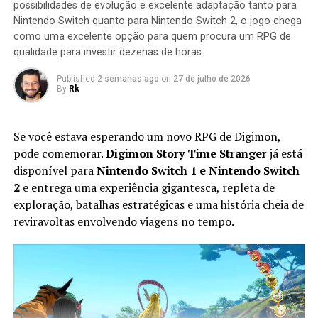
possibilidades de evolução e excelente adaptação tanto para
missão seja concluída.
Nintendo Switch quanto para Nintendo Switch 2, o jogo chega
como uma excelente opção para quem procura um RPG de
qualidade para investir dezenas de horas.
Published
2 semanas ago
on
27 de julho de 2026
By
Rk
Se você estava esperando um novo RPG de Digimon,
pode comemorar.
Digimon Story Time Stranger
já está
disponível para
Nintendo Switch 1 e Nintendo Switch
2
e entrega uma experiência gigantesca, repleta de
exploração, batalhas estratégicas e uma história cheia de
Apesar do foco na experiência solo, o multiplayer
reviravoltas envolvendo viagens no tempo.
continua presente. Você pode chamar amigos para
participar das missões ou entrar nas salas de outros
jogadores para completar sessões cooperativas e
conquistar recompensas adicionais, aumentando ainda
mais a longevidade da aventura.