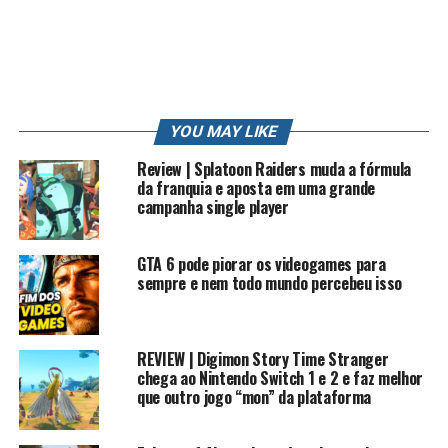
PS3
PS4
PT
REVIEW
RK
RK PLAY
RKLOOK
RKPLAY
RKVLOG
ROBERTO
ROBERTO CARLOS
SONIC
STATION
STRIKE
STRIKE POKEMON
SUN
TRETA
TRETA NEWS
TRETAS
TUTORIAL
VIDEO
VIDEO GAME
VIDEO GAME (INDUSTRY)
VIDEOGAMES
VLOG
WII
XBOX
YOUTUBE
YOUTUBE CAPTURE
YOUTUBER
YOUTUBERS
ZANGADO
ZUMBI
YOU MAY LIKE
UP NEXT
Review | Splatoon Raiders muda a fórmula
Pokémon GO – Jogar off-line e Save na nuvem
da franquia e aposta em uma grande
campanha single player
DON'T MISS
Rezendeevil – Minecraft 2016 #amoeba
GTA 6 pode piorar os videogames para
sempre e nem todo mundo percebeu isso
REVIEW | Digimon Story Time Stranger
chega ao Nintendo Switch 1 e 2 e faz melhor
que outro jogo “mon” da plataforma