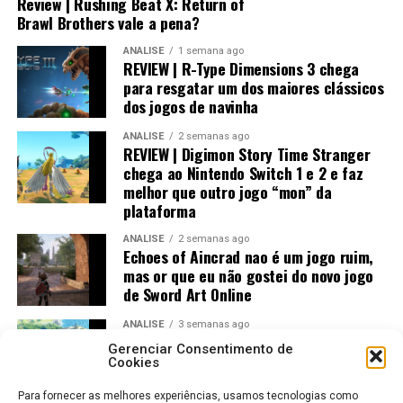
Review | Rushing Beat X: Return of
Brawl Brothers vale a pena?
Visualmente, o jogo impressiona bastante.
ANÁLISE
1 semana ago
REVIEW | R-Type Dimensions 3 chega
No
Nintendo Switch 2
, a qualidade gráfica
para resgatar um dos maiores clássicos
praticamente não fica devendo em relação às versões de
dos jogos de navinha
PlayStation 5 e Xbox, entregando uma experiência
ANÁLISE
2 semanas ago
muito próxima dos consoles mais potentes.
REVIEW | Digimon Story Time Stranger
chega ao Nintendo Switch 1 e 2 e faz
melhor que outro jogo “mon” da
plataforma
ANÁLISE
2 semanas ago
Echoes of Aincrad nao é um jogo ruim,
mas or que eu não gostei do novo jogo
de Sword Art Online
ANÁLISE
3 semanas ago
Jogos Amados e Odiados do Sonic: Os
Gerenciar Consentimento de
Maiores Acertos e Erros da SEGA
Cookies
Já no
Nintendo Switch 1
, o trabalho de otimização
Para fornecer as melhores experiências, usamos tecnologias como