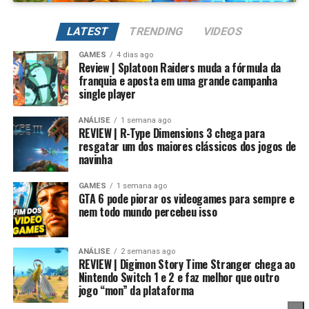
Além de evoluir seus Digimons para formas mais
poderosas, também é possível
regredir a evolução
LATEST
TRENDING
VIDEOS
para fortalecer permanentemente seus atributos.
GAMES
4 dias ago
Review | Splatoon Raiders muda a fórmula da
Na prática, um Digimon pode voltar para sua forma
franquia e aposta em uma grande campanha
inicial, mantendo um potencial muito maior. Conforme
single player
Essa mudança também pode representar um passo
você repete esse processo, desbloqueia novas linhas
importante para o futuro da franquia. Durante muitos
evolutivas e aumenta bastante os atributos, permitindo
ANÁLISE
1 semana ago
anos, Splatoon foi visto principalmente como um jogo
REVIEW | R-Type Dimensions 3 chega para
alcançar formas como Campeão, Ultimate e Mega com
resgatar um dos maiores clássicos dos jogos de
competitivo, mas Splatoon Raiders mostra que existe
estatísticas cada vez melhores.
navinha
espaço para expandir esse universo com uma campanha
mais ambiciosa e cheia de conteúdo. Caso a recepção dos
É um sistema profundo que recompensa quem gosta de
GAMES
1 semana ago
jogadores seja positiva, é bem possível que a Nintendo
GTA 6 pode piorar os videogames para sempre e
montar equipes fortes e experimentar diferentes
nem todo mundo percebeu isso
continue investindo nesse formato e transforme o modo
árvores evolutivas.
história em um dos pilares da série daqui para frente.
ANÁLISE
2 semanas ago
No fim das contas, fica a sensação de que Splatoon
REVIEW | Digimon Story Time Stranger chega ao
Raiders funciona como um grande laboratório para o
Nintendo Switch 1 e 2 e faz melhor que outro
jogo “mon” da plataforma
futuro da franquia. A Nintendo parece estar testando
novas mecânicas, um mundo mais aberto, sistemas de