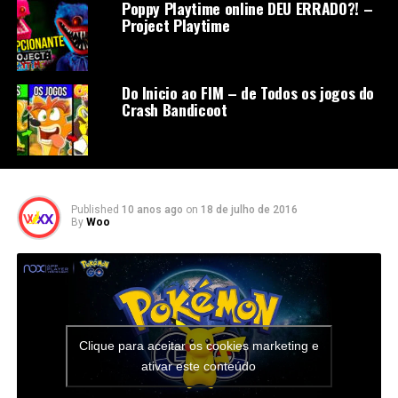
Poppy Playtime online DEU ERRADO?! –
Project Playtime
Do Inicio ao FIM – de Todos os jogos do
Crash Bandicoot
Published
10 anos ago
on
18 de julho de 2016
By
Woo
Clique para aceitar os cookies marketing e
ativar este conteúdo