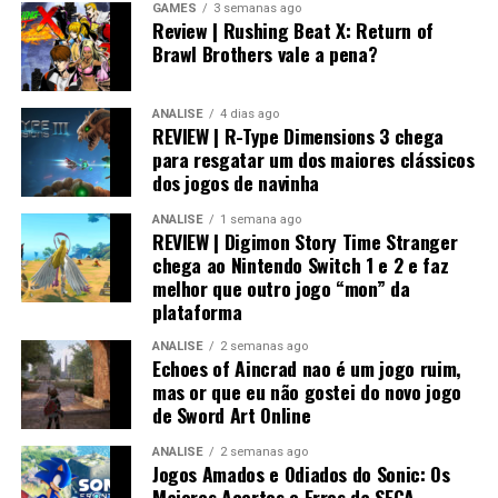
GAMES
3 semanas ago
Review | Rushing Beat X: Return of
Visualmente, o jogo impressiona bastante.
Brawl Brothers vale a pena?
No
Nintendo Switch 2
, a qualidade gráfica
ANÁLISE
4 dias ago
praticamente não fica devendo em relação às versões de
REVIEW | R-Type Dimensions 3 chega
PlayStation 5 e Xbox, entregando uma experiência
para resgatar um dos maiores clássicos
muito próxima dos consoles mais potentes.
dos jogos de navinha
ANÁLISE
1 semana ago
REVIEW | Digimon Story Time Stranger
chega ao Nintendo Switch 1 e 2 e faz
melhor que outro jogo “mon” da
plataforma
ANÁLISE
2 semanas ago
Echoes of Aincrad nao é um jogo ruim,
mas or que eu não gostei do novo jogo
de Sword Art Online
ANÁLISE
2 semanas ago
Jogos Amados e Odiados do Sonic: Os
Já no
Nintendo Switch 1
, o trabalho de otimização
Maiores Acertos e Erros da SEGA