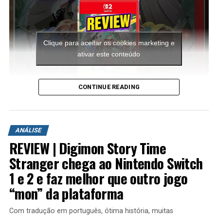
Clique para aceitar os cookies marketing e
ativar este conteúdo
CONTINUE READING
A aventura leva o jogador para ilhas inéditas e diferentes
ambientes para explorar. Durante a campanha é
ANÁLISE
possível encontrar novas armas, aprimorar os
REVIEW | Digimon Story Time
equipamentos com upgrades e completar diversas
missões que variam bastante em estrutura. Algumas
Stranger chega ao Nintendo Switch
colocam o jogador contra grandes hordas de inimigos
1 e 2 e faz melhor que outro jogo
em áreas abertas, enquanto outras acontecem em
“mon” da plataforma
regiões subterrâneas repletas de desafios, incluindo
inimigos mais poderosos e torres que precisam ser
Com tradução em português, ótima história, muitas
destruídas dentro de um limite de tempo para que a