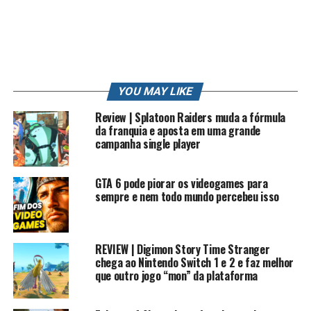
PS3
PS4
PT
REVIEW
RK
RK PLAY
RKLOOK
RKPLAY
RKVLOG
ROBERTO
ROBERTO CARLOS
SONIC
STATION
STRIKE
STRIKE POKEMON
SUN
TRETA
TRETA NEWS
TRETAS
TUTORIAL
VIDEO
VIDEO GAME
VIDEO GAME (INDUSTRY)
VIDEOGAMES
VLOG
WII
XBOX
YOUTUBE
YOUTUBE CAPTURE
YOUTUBER
YOUTUBERS
ZANGADO
ZUMBI
YOU MAY LIKE
UP NEXT
Review | Splatoon Raiders muda a fórmula
LINHA DO TEMPO DO POKEMON
da franquia e aposta em uma grande
campanha single player
DON'T MISS
O MELHOR JOGO DE ZUMBI
GTA 6 pode piorar os videogames para
sempre e nem todo mundo percebeu isso
REVIEW | Digimon Story Time Stranger
chega ao Nintendo Switch 1 e 2 e faz melhor
que outro jogo “mon” da plataforma