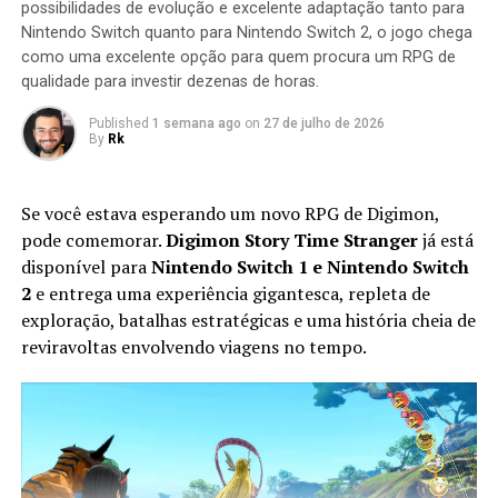
possibilidades de evolução e excelente adaptação tanto para
missão seja concluída.
Nintendo Switch quanto para Nintendo Switch 2, o jogo chega
como uma excelente opção para quem procura um RPG de
qualidade para investir dezenas de horas.
Published
1 semana ago
on
27 de julho de 2026
By
Rk
Se você estava esperando um novo RPG de Digimon,
pode comemorar.
Digimon Story Time Stranger
já está
disponível para
Nintendo Switch 1 e Nintendo Switch
2
e entrega uma experiência gigantesca, repleta de
exploração, batalhas estratégicas e uma história cheia de
Apesar do foco na experiência solo, o multiplayer
reviravoltas envolvendo viagens no tempo.
continua presente. Você pode chamar amigos para
participar das missões ou entrar nas salas de outros
jogadores para completar sessões cooperativas e
conquistar recompensas adicionais, aumentando ainda
mais a longevidade da aventura.