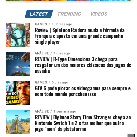
Além de evoluir seus Digimons para formas mais
poderosas, também é possível
regredir a evolução
LATEST
TRENDING
VIDEOS
para fortalecer permanentemente seus atributos.
GAMES
18 horas ago
Review | Splatoon Raiders muda a fórmula da
Na prática, um Digimon pode voltar para sua forma
franquia e aposta em uma grande campanha
inicial, mantendo um potencial muito maior. Conforme
single player
Essa mudança também pode representar um passo
você repete esse processo, desbloqueia novas linhas
importante para o futuro da franquia. Durante muitos
evolutivas e aumenta bastante os atributos, permitindo
ANÁLISE
4 dias ago
anos, Splatoon foi visto principalmente como um jogo
REVIEW | R-Type Dimensions 3 chega para
alcançar formas como Campeão, Ultimate e Mega com
resgatar um dos maiores clássicos dos jogos de
competitivo, mas Splatoon Raiders mostra que existe
estatísticas cada vez melhores.
navinha
espaço para expandir esse universo com uma campanha
mais ambiciosa e cheia de conteúdo. Caso a recepção dos
É um sistema profundo que recompensa quem gosta de
GAMES
6 dias ago
jogadores seja positiva, é bem possível que a Nintendo
GTA 6 pode piorar os videogames para sempre e
montar equipes fortes e experimentar diferentes
nem todo mundo percebeu isso
continue investindo nesse formato e transforme o modo
árvores evolutivas.
história em um dos pilares da série daqui para frente.
ANÁLISE
1 semana ago
No fim das contas, fica a sensação de que Splatoon
REVIEW | Digimon Story Time Stranger chega ao
Raiders funciona como um grande laboratório para o
Nintendo Switch 1 e 2 e faz melhor que outro
jogo “mon” da plataforma
futuro da franquia. A Nintendo parece estar testando
novas mecânicas, um mundo mais aberto, sistemas de