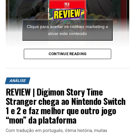
Clique para aceitar os cookies marketing e
ativar este conteúdo
CONTINUE READING
A aventura leva o jogador para ilhas inéditas e diferentes
ambientes para explorar. Durante a campanha é
ANÁLISE
possível encontrar novas armas, aprimorar os
REVIEW | Digimon Story Time
equipamentos com upgrades e completar diversas
missões que variam bastante em estrutura. Algumas
Stranger chega ao Nintendo Switch
colocam o jogador contra grandes hordas de inimigos
1 e 2 e faz melhor que outro jogo
em áreas abertas, enquanto outras acontecem em
“mon” da plataforma
regiões subterrâneas repletas de desafios, incluindo
inimigos mais poderosos e torres que precisam ser
Com tradução em português, ótima história, muitas
destruídas dentro de um limite de tempo para que a