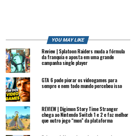
MENSAGEM
MINECRAFT
NATAL
NERD
NEW 3DS
NINTENDO
NINTENDO SWITCH
ONE
OPINIÃO
OS GAMES
OS PIORES GAMES
PC
PC GAMER
PIKACHU
PIORES
PLAY
POKEMON
POKEMON GO
PORTUGUES
PS3
PS4
PT
REVIEW
RK
RK PLAY
RKLOOK
RKPLAY
RKVLOG
ROBERTO
ROBERTO CARLOS
SONIC
STATION
STRIKE
STRIKE POKEMON
SUN
TRETA
TRETA NEWS
TRETAS
TUTORIAL
VIDEO
VIDEO GAME
YOU MAY LIKE
VIDEO GAME (INDUSTRY)
VIDEOGAMES
VLOG
WII
XBOX
YOUTUBE
YOUTUBE CAPTURE
YOUTUBER
YOUTUBERS
Review | Splatoon Raiders muda a fórmula
ZANGADO
ZUMBI
da franquia e aposta em uma grande
campanha single player
UP NEXT
Digimon Adventure RPG – 02 – Nasce Greymon
GTA 6 pode piorar os videogames para
DON'T MISS
sempre e nem todo mundo percebeu isso
JOGO DE LADRÃO
REVIEW | Digimon Story Time Stranger
chega ao Nintendo Switch 1 e 2 e faz melhor
que outro jogo “mon” da plataforma