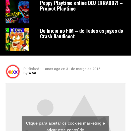
Poppy Playtime online DEU ERRADO?! –
Project Playtime
Do Inicio ao FIM – de Todos os jogos do
Crash Bandicoot
Published
11 anos ago
on
31 de março de 2015
By
Woo
Clique para aceitar os cookies marketing e
ativar este conteúdo