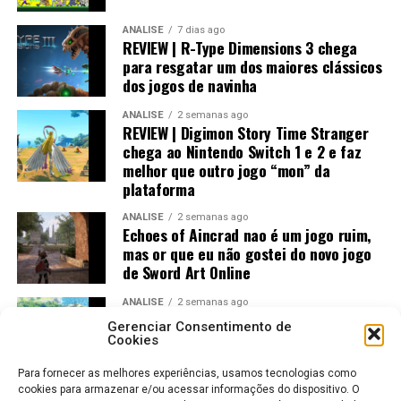
ANÁLISE
7 dias ago
Visualmente, o jogo impressiona bastante.
REVIEW | R-Type Dimensions 3 chega
para resgatar um dos maiores clássicos
No
Nintendo Switch 2
, a qualidade gráfica
dos jogos de navinha
praticamente não fica devendo em relação às versões de
PlayStation 5 e Xbox, entregando uma experiência
ANÁLISE
2 semanas ago
REVIEW | Digimon Story Time Stranger
muito próxima dos consoles mais potentes.
chega ao Nintendo Switch 1 e 2 e faz
melhor que outro jogo “mon” da
plataforma
ANÁLISE
2 semanas ago
Echoes of Aincrad nao é um jogo ruim,
mas or que eu não gostei do novo jogo
de Sword Art Online
ANÁLISE
2 semanas ago
Jogos Amados e Odiados do Sonic: Os
Gerenciar Consentimento de
Maiores Acertos e Erros da SEGA
Cookies
Para fornecer as melhores experiências, usamos tecnologias como
Já no
Nintendo Switch 1
, o trabalho de otimização
cookies para armazenar e/ou acessar informações do dispositivo. O