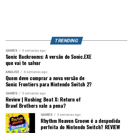
dos capítulos e dão ao jogo uma estrutura que lembra
aconteça, Splatoon 4 pode se tornar o jogo mais
bastante séries como
Persona
, principalmente pelo
completo da franquia, unindo uma campanha profunda,
foco nas conversas, relacionamentos e desenvolvimento
exploração, evolução de equipamentos e o competitivo
dos personagens.
que já conquistou milhões de jogadores ao redor do
mundo. Splatoon Raiders pode até parecer um spin-off,
TRENDING
mas também pode representar o primeiro passo para a
maior evolução que a série já teve.
GAMES
4 semanas ago
Sonic Backrooms: A versão do Sonic.EXE
que vai te salvar
ANÁLISE
4 semanas ago
Quem deve comprar a nova versão de
Sonic Frontiers para Nintendo Switch 2?
GAMES
3 semanas ago
Review | Rushing Beat X: Return of
Brawl Brothers vale a pena?
Desempenho impressionante no
GAMES
3 semanas ago
Switch 2 e um verdadeiro milagre no
Rhythm Heaven Groove é a despedida
perfeita do Nintendo Switch? REVIEW
Switch 1