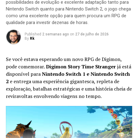
possibilidades de evolução e excelente adaptação tanto para
missão seja concluída.
Nintendo Switch quanto para Nintendo Switch 2, o jogo chega
como uma excelente opção para quem procura um RPG de
qualidade para investir dezenas de horas.
Published
2 semanas ago
on
27 de julho de 2026
By
Rk
Se você estava esperando um novo RPG de Digimon,
pode comemorar.
Digimon Story Time Stranger
já está
disponível para
Nintendo Switch 1 e Nintendo Switch
2
e entrega uma experiência gigantesca, repleta de
exploração, batalhas estratégicas e uma história cheia de
Apesar do foco na experiência solo, o multiplayer
reviravoltas envolvendo viagens no tempo.
continua presente. Você pode chamar amigos para
participar das missões ou entrar nas salas de outros
jogadores para completar sessões cooperativas e
conquistar recompensas adicionais, aumentando ainda
mais a longevidade da aventura.