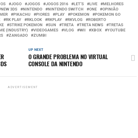
TOS
JOGO
JOGOS
JOGOS 2016
LET'S
LIVE
MELHORES
NEW 3DS
NINTENDO
NINTENDO SWITCH
ONE
OPINIÃO
AMER
PIKACHU
PIORES
PLAY
POKEMON
POKEMON GO
K
RK PLAY
RKLOOK
RKPLAY
RKVLOG
ROBERTO
KE
STRIKE POKEMON
SUN
TRETA
TRETA NEWS
TRETAS
ME (INDUSTRY)
VIDEOGAMES
VLOG
WII
XBOX
YOUTUBE
RS
ZANGADO
ZUMBI
UP NEXT
ER
O GRANDE PROBLEMA NO VIRTUAL
3DS
CONSOLE DA NINTENDO
ADVERTISEMENT