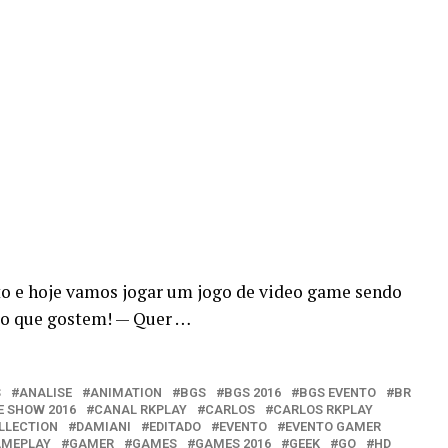
to e hoje vamos jogar um jogo de video game sendo
ro que gostem! — Quer …
S
ANALISE
ANIMATION
BGS
BGS 2016
BGS EVENTO
BR
E SHOW 2016
CANAL RKPLAY
CARLOS
CARLOS RKPLAY
LLECTION
DAMIANI
EDITADO
EVENTO
EVENTO GAMER
MEPLAY
GAMER
GAMES
GAMES 2016
GEEK
GO
HD