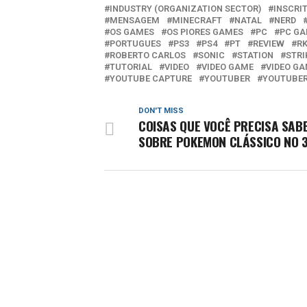
INDUSTRY (ORGANIZATION SECTOR)
INSCRI
MENSAGEM
MINECRAFT
NATAL
NERD
OS GAMES
OS PIORES GAMES
PC
PC G
PORTUGUES
PS3
PS4
PT
REVIEW
R
ROBERTO CARLOS
SONIC
STATION
STRI
TUTORIAL
VIDEO
VIDEO GAME
VIDEO GA
YOUTUBE CAPTURE
YOUTUBER
YOUTUBE
DON'T MISS
COISAS QUE VOCÊ PRECISA SAB
SOBRE POKEMON CLÁSSICO NO 