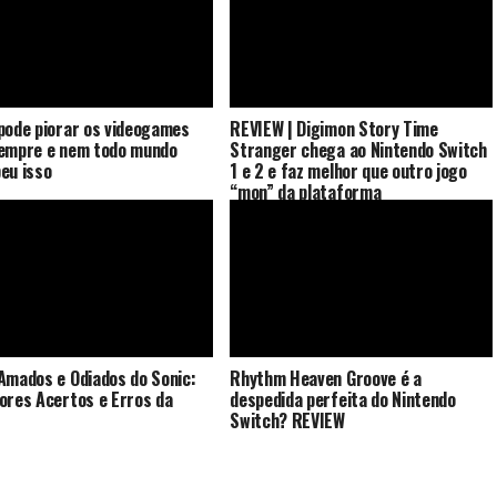
pode piorar os videogames
REVIEW | Digimon Story Time
empre e nem todo mundo
Stranger chega ao Nintendo Switch
eu isso
1 e 2 e faz melhor que outro jogo
“mon” da plataforma
Amados e Odiados do Sonic:
Rhythm Heaven Groove é a
ores Acertos e Erros da
despedida perfeita do Nintendo
Switch? REVIEW