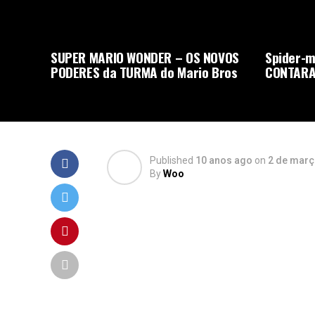
SUPER MARIO WONDER – OS NOVOS
Spider-m
PODERES da TURMA do Mario Bros
CONTARA
Published
10 anos ago
on
2 de març
By
Woo