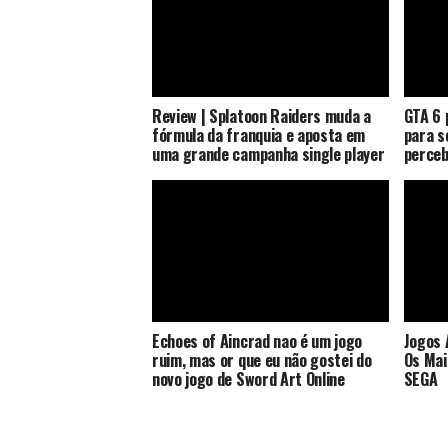
Review | Splatoon Raiders muda a
GTA 6 
fórmula da franquia e aposta em
para s
uma grande campanha single player
perceb
Echoes of Aincrad nao é um jogo
Jogos 
ruim, mas or que eu não gostei do
Os Mai
novo jogo de Sword Art Online
SEGA