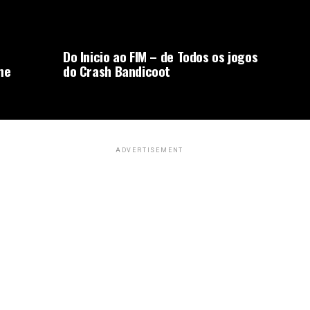
Do Inicio ao FIM – de Todos os jogos
me
do Crash Bandicoot
ADVERTISEMENT