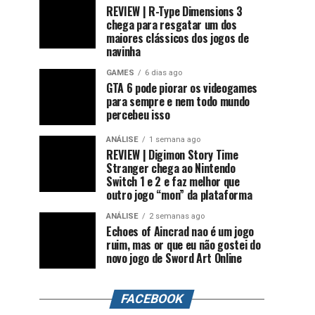
REVIEW | R-Type Dimensions 3
chega para resgatar um dos
maiores clássicos dos jogos de
navinha
GAMES
6 dias ago
GTA 6 pode piorar os videogames
para sempre e nem todo mundo
percebeu isso
ANÁLISE
1 semana ago
REVIEW | Digimon Story Time
Stranger chega ao Nintendo
Switch 1 e 2 e faz melhor que
outro jogo “mon” da plataforma
ANÁLISE
2 semanas ago
Echoes of Aincrad nao é um jogo
ruim, mas or que eu não gostei do
novo jogo de Sword Art Online
FACEBOOK