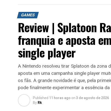
GAMES
Review | Splatoon R
franquia e aposta 
single player
A Nintendo resolveu tirar Splatoon da zona 
aposta em uma campanha single player muito 
os fãs. A grande novidade é que, pela prime
pode finalmente experimentar a essência da 
Published
11 horas ago
on
3 de agosto de 2026
By
Rk