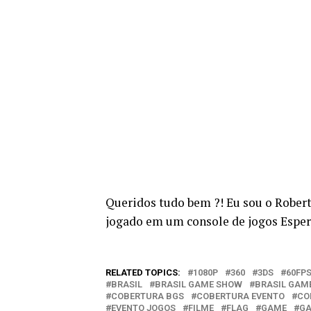
Queridos tudo bem ?! Eu sou o Rober
jogado em um console de jogos Espe
RELATED TOPICS:
1080P
360
3DS
60FP
BRASIL
BRASIL GAME SHOW
BRASIL GAM
COBERTURA BGS
COBERTURA EVENTO
CO
EVENTO JOGOS
FILME
FLAG
GAME
GA