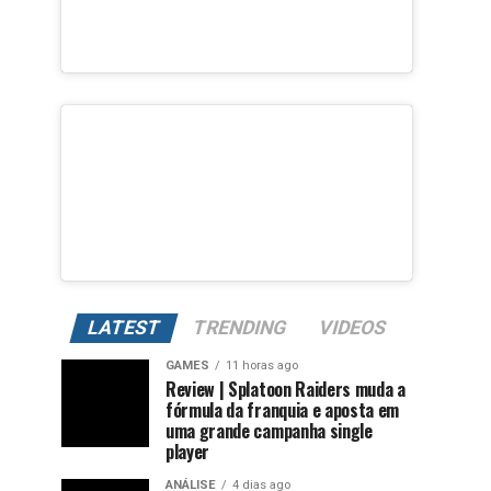
LATEST
TRENDING
VIDEOS
GAMES
11 horas ago
Review | Splatoon Raiders muda a
fórmula da franquia e aposta em
uma grande campanha single
player
ANÁLISE
4 dias ago